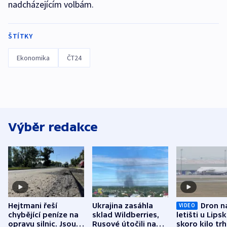
nadcházejícím volbám.
ŠTÍTKY
Ekonomika
ČT24
Výběr redakce
Hejtmani řeší
Ukrajina zasáhla
Dron n
VIDEO
chybějící peníze na
sklad Wildberries,
letišti u Lips
opravu silnic. Jsou
Rusové útočili na
skoro kilo trh