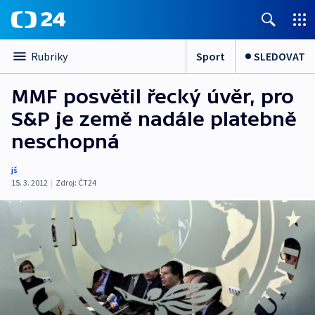
Sport
SLEDOVAT
Rubriky
MMF posvětil řecký úvěr, pro
S&P je země nadále platebně
neschopná
jš
15. 3. 2012
|
Zdroj:
ČT24