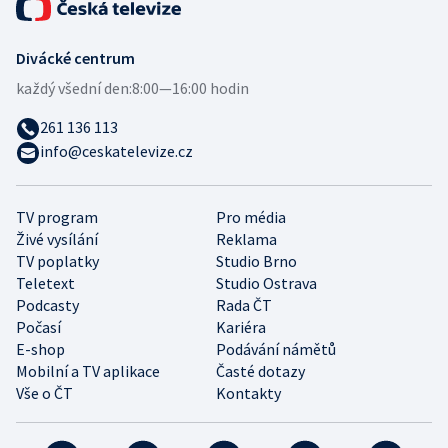
Divácké centrum
každý všední den:
8:00—16:00 hodin
261 136 113
info@ceskatelevize.cz
TV program
Pro média
Živé vysílání
Reklama
TV poplatky
Studio Brno
Teletext
Studio Ostrava
Podcasty
Rada ČT
Počasí
Kariéra
E-shop
Podávání námětů
Mobilní a TV aplikace
Časté dotazy
Vše o ČT
Kontakty