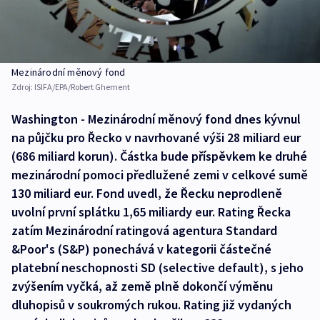
Mezinárodní měnový fond
Zdroj:
ISIFA/EPA/Robert Ghement
Washington - Mezinárodní měnový fond dnes kývnul
na půjčku pro Řecko v navrhované výši 28 miliard eur
(686 miliard korun). Částka bude příspěvkem ke druhé
mezinárodní pomoci předlužené zemi v celkové sumě
130 miliard eur. Fond uvedl, že Řecku neprodleně
uvolní první splátku 1,65 miliardy eur. Rating Řecka
zatím Mezinárodní ratingová agentura Standard
&Poor's (S&P) ponechává v kategorii částečné
platební neschopnosti SD (selective default), s jeho
zvýšením vyčká, až země plně dokončí výměnu
dluhopisů v soukromých rukou. Rating již vydaných