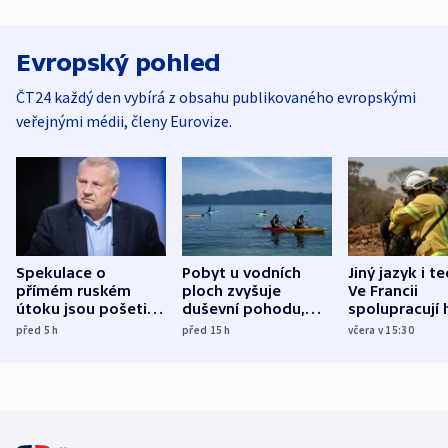
Evropský pohled
ČT24 každý den vybírá z obsahu publikovaného evropskými
veřejnými médii, členy Eurovize.
Spekulace o
Pobyt u vodních
Jiný jazyk i t
přímém ruském
ploch zvyšuje
Ve Francii
útoku jsou pošetilé,
duševní pohodu,
spolupracují h
míní estonský
ukázala
různých zemí
před 5
h
před 15
h
včera v 15:30
bezpečnostní
mezinárodní studie
expert