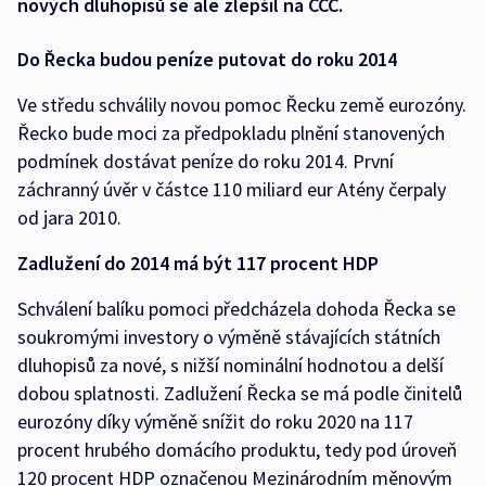
nových dluhopisů se ale zlepšil na CCC.
Do Řecka budou peníze putovat do roku 2014
Ve středu schválily novou pomoc Řecku země eurozóny.
Řecko bude moci za předpokladu plnění stanovených
podmínek dostávat peníze do roku 2014. První
záchranný úvěr v částce 110 miliard eur Atény čerpaly
od jara 2010.
Zadlužení do 2014 má být 117 procent HDP
Schválení balíku pomoci předcházela dohoda Řecka se
soukromými investory o výměně stávajících státních
dluhopisů za nové, s nižší nominální hodnotou a delší
dobou splatnosti. Zadlužení Řecka se má podle činitelů
eurozóny díky výměně snížit do roku 2020 na 117
procent hrubého domácího produktu, tedy pod úroveň
120 procent HDP označenou Mezinárodním měnovým