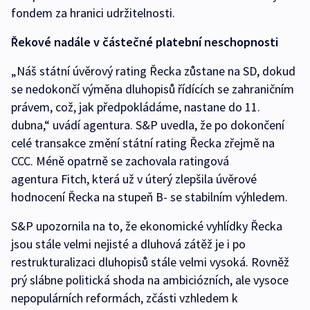
fondem za hranici udržitelnosti.
Řekové nadále v částečné platební neschopnosti
„Náš státní úvěrový rating Řecka zůstane na SD, dokud
se nedokončí výměna dluhopisů řídících se zahraničním
právem, což, jak předpokládáme, nastane do 11.
dubna,“ uvádí agentura. S&P uvedla, že po dokončení
celé transakce změní státní rating Řecka zřejmě na
CCC. Méně opatrně se zachovala ratingová
agentura Fitch, která už v úterý zlepšila úvěrové
hodnocení Řecka na stupeň B- se stabilním výhledem.
S&P upozornila na to, že ekonomické vyhlídky Řecka
jsou stále velmi nejisté a dluhová zátěž je i po
restrukturalizaci dluhopisů stále velmi vysoká. Rovněž
prý slábne politická shoda na ambiciózních, ale vysoce
nepopulárních reformách, zčásti vzhledem k