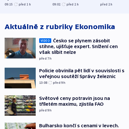
nenárokové, namítá
trh, hasiče či
indicie ukazuj
09:15
před 1
h
09:02
před 2
h
před 2
h
ministerstvo
stadion
Rusko
Aktuálně z rubriky
Ekonomika
Česko se plynem zásobit
VIDEO
stihne, ujišťuje expert. Snížení cen
však slíbit nelze
před 7
h
Policie obvinila pět lidí v souvislosti s
veřejnou soutěží Správy železnic
13:08
před 9
h
Světové ceny potravin jsou na
tříletém maximu, zjistila FAO
před 9
h
Bulharsko končí s cenami v levech.