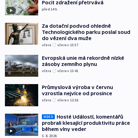
Pocit zdražení přetrvává
před 14
h
Za dotační podvod ohledně
Technologického parku poslal soud
do vězení dva muže
včera
včera v 15:57
Evropská unie má rekordně nízké
zásoby zemního plynu
včera
včera v 15:41
Průmyslová výroba v červnu
vzrostla nejvíce od prosince
včera
včera v 12:16
Hosté Událostí, komentářů
VIDEO
probrali klesající produktivitu práce
během vlny veder
5. 8. 2026