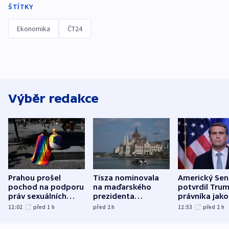
ŠTÍTKY
Ekonomika
ČT24
Výběr redakce
Prahou prošel
Tisza nominovala
Americký Sen
pochod na podporu
na maďarského
potvrdil Tru
práv sexuálních
prezidenta
právníka jako
menšin
bývalého šéfa
ministra
12:02
před 1
h
před 2
h
12:53
před 2
h
nejvyššího soudu
spravedlnost