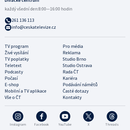
Divácké centrum
každý všední den:
8:00—16:00 hodin
261 136 113
info@ceskatelevize.cz
TV program
Pro média
Živé vysílání
Reklama
TV poplatky
Studio Brno
Teletext
Studio Ostrava
Podcasty
Rada ČT
Počasí
Kariéra
E-shop
Podávání námětů
Mobilní a TV aplikace
Časté dotazy
Vše o ČT
Kontakty
Instagram
Facebook
YouTube
X
Threads