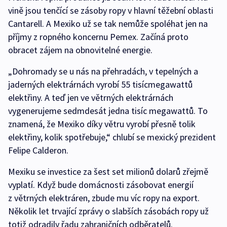
vině jsou tenčící se zásoby ropy v hlavní těžební oblasti
Cantarell. A Mexiko už se tak nemůže spoléhat jen na
příjmy z ropného koncernu Pemex. Začíná proto
obracet zájem na obnovitelné energie.
„Dohromady se u nás na přehradách, v tepelných a
jaderných elektrárnách vyrobí 55 tisícmegawattů
elektřiny. A teď jen ve větrných elektrárnách
vygenerujeme sedmdesát jedna tisíc megawattů. To
znamená, že Mexiko díky větru vyrobí přesně tolik
elektřiny, kolik spotřebuje,“ chlubí se mexický prezident
Felipe Calderon.
Mexiku se investice za šest set milionů dolarů zřejmě
vyplatí. Když bude domácnosti zásobovat energií
z větrných elektráren, zbude mu víc ropy na export.
Několik let trvající zprávy o slabších zásobách ropy už
totiž odradily řadu zahraničních odběratelů.