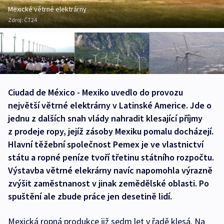
Mexické větrné elektrárny
Zdroj:
ČT24
Ciudad de México - Mexiko uvedlo do provozu
největší větrné elektrárny v Latinské Americe. Jde o
jednu z dalších snah vlády nahradit klesající příjmy
z prodeje ropy, jejíž zásoby Mexiku pomalu docházejí.
Hlavní těžební společnost Pemex je ve vlastnictví
státu a ropné peníze tvoří třetinu státního rozpočtu.
Výstavba větrné elekrárny navíc napomohla výrazně
zvýšit zaměstnanost v jinak zemědělské oblasti. Po
spuštění ale zbude práce jen desetině lidí.
Mexická ropná produkce již sedm let v řadě klesá. Na