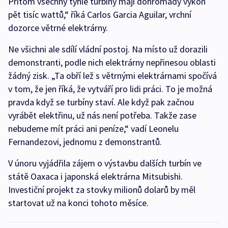
Přitom všechny tyhle turbíny mají dohromady výkon
pět tisíc wattů,“ říká Carlos Garcia Aguilar, vrchní
dozorce větrné elektrárny.
Ne všichni ale sdílí vládní postoj. Na místo už dorazili
demonstranti, podle nich elektrárny nepřinesou oblasti
žádný zisk. „Ta obří lež s větrnými elektrárnami spočívá
v tom, že jen říká, že vytváří pro lidi práci. To je možná
pravda když se turbíny staví. Ale když pak začnou
vyrábět elektřinu, už nás není potřeba. Takže zase
nebudeme mít práci ani peníze,“ vadí Leonelu
Fernandezovi, jednomu z demonstrantů.
V únoru vyjádřila zájem o výstavbu dalších turbín ve
státě Oaxaca i japonská elektrárna Mitsubishi.
Investiční projekt za stovky milionů dolarů by měl
startovat už na konci tohoto měsíce.