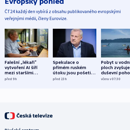
Evropský pohled
ČT24 každý den vybírá z obsahu publikovaného evropskými
veřejnými médii, členy Eurovize.
Falešní „lékaři“
Spekulace o
Pobyt u vodn
vytvoření AI šíří
přímém ruském
ploch zvyšuje
mezi staršími
útoku jsou pošetilé,
duševní poho
Poláky nebezpečné
míní estonský
ukázala
před 9
h
před 23
h
včera v 07:30
zdravotní rady
bezpečnostní
mezinárodní 
expert