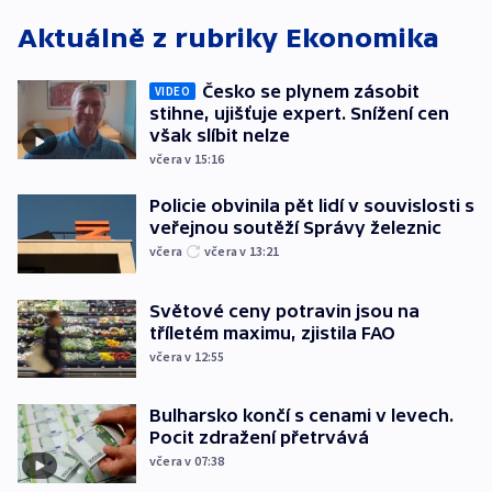
Aktuálně z rubriky
Ekonomika
Česko se plynem zásobit
VIDEO
stihne, ujišťuje expert. Snížení cen
však slíbit nelze
včera v 15:16
Policie obvinila pět lidí v souvislosti s
veřejnou soutěží Správy železnic
včera
včera v 13:21
Světové ceny potravin jsou na
tříletém maximu, zjistila FAO
včera v 12:55
Bulharsko končí s cenami v levech.
Pocit zdražení přetrvává
včera v 07:38