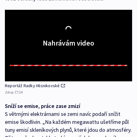
Nahrávám video
Reportáž Radky Hlisnikovské
Zdroj:
ČT24
Sníží se emise, práce zase zmizí
S větrnými elektrárnami se zemi navíc podaří snížit
emise škodlivin. „Na každém megawattu ušetříme půl
tuny emisí skleníkových plynů, které jdou do atmosféry.