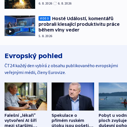
6. 8. 2026
6. 8. 2026
Hosté Událostí, komentářů
VIDEO
probrali klesající produktivitu práce
během vlny veder
5. 8. 2026
Evropský pohled
ČT24 každý den vybírá z obsahu publikovaného evropskými
veřejnými médii, členy Eurovize.
Falešní „lékaři“
Spekulace o
Pobyt u vodn
vytvoření AI šíří
přímém ruském
ploch zvyšuje
mezi staršími
útoku jsou pošetilé,
duševní poho