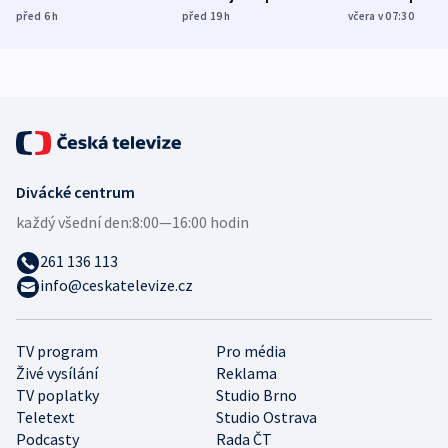
Poláky nebezpečné
míní estonský
ukázala
před 6
h
před 19
h
včera v 07:30
zdravotní rady
bezpečnostní
mezinárodní 
expert
Divácké centrum
každý všední den:
8:00—16:00 hodin
261 136 113
info@ceskatelevize.cz
TV program
Pro média
Živé vysílání
Reklama
TV poplatky
Studio Brno
Teletext
Studio Ostrava
Podcasty
Rada ČT