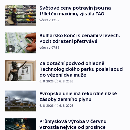
Světové ceny potravin jsou na
tříletém maximu, zjistila FAO
včera v 12:55
Bulharsko končí s cenami v levech.
Pocit zdražení přetrvává
včera v 07:38
Za dotační podvod ohledně
Technologického parku poslal soud
do vězení dva muže
6. 8. 2026
6. 8. 2026
Evropská unie má rekordně nízké
zásoby zemního plynu
6. 8. 2026
6. 8. 2026
Průmyslová výroba v červnu
vzrostla nejvíce od prosince