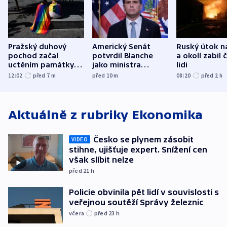
Pražský duhový
Americký Senát
Ruský útok n
pochod začal
potvrdil Blanche
a okolí zabil č
uctěním památky
jako ministra
lidi
obětí berlínského
spravedlnosti
12:02
před 7
m
před 10
m
08:20
před 2
h
útoku
Aktuálně z rubriky
Ekonomika
Česko se plynem zásobit
VIDEO
stihne, ujišťuje expert. Snížení cen
však slíbit nelze
před 21
h
Policie obvinila pět lidí v souvislosti s
veřejnou soutěží Správy železnic
včera
před 23
h