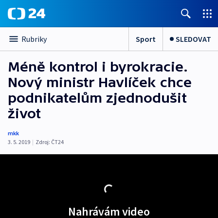
Sport
SLEDOVAT
Rubriky
Méně kontrol i byrokracie.
Nový ministr Havlíček chce
podnikatelům zjednodušit
život
mkk
3. 5. 2019
|
Zdroj:
ČT24
Nahrávám video