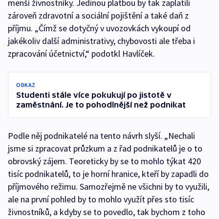
menší živnostníky. Jedinou platbou by tak zaplatili
zároveň zdravotní a sociální pojištění a také daň z
příjmu. „Čímž se dotyčný v uvozovkách vykoupí od
jakékoliv další administrativy, chybovosti ale třeba i
zpracování účetnictví,“ podotkl Havlíček.
ODKAZ
Studenti stále více pokukují po jistotě v
zaměstnání. Je to pohodlnější než podnikat
Podle něj podnikatelé na tento návrh slyší. „Nechali
jsme si zpracovat průzkum a z řad podnikatelů je o to
obrovský zájem. Teoreticky by se to mohlo týkat 420
tisíc podnikatelů, to je horní hranice, kteří by zapadli do
příjmového režimu. Samozřejmě ne všichni by to využili,
ale na první pohled by to mohlo využít přes sto tisíc
živnostníků, a kdyby se to povedlo, tak bychom z toho