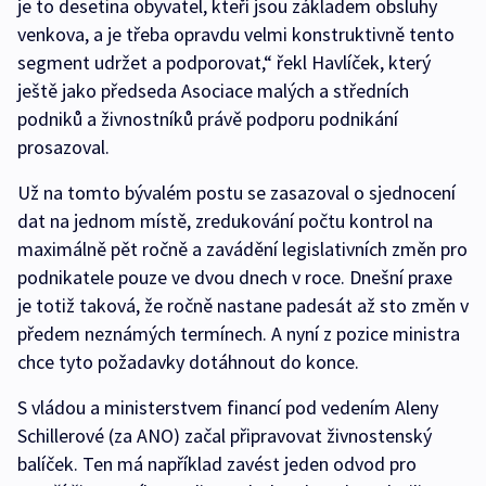
je to desetina obyvatel, kteří jsou základem obsluhy
venkova, a je třeba opravdu velmi konstruktivně tento
segment udržet a podporovat,“ řekl Havlíček, který
ještě jako předseda Asociace malých a středních
podniků a živnostníků právě podporu podnikání
prosazoval.
Už na tomto bývalém postu se zasazoval o sjednocení
dat na jednom místě, zredukování počtu kontrol na
maximálně pět ročně a zavádění legislativních změn pro
podnikatele pouze ve dvou dnech v roce. Dnešní praxe
je totiž taková, že ročně nastane padesát až sto změn v
předem neznámých termínech. A nyní z pozice ministra
chce tyto požadavky dotáhnout do konce.
S vládou a ministerstvem financí pod vedením Aleny
Schillerové (za ANO) začal připravovat živnostenský
balíček. Ten má například zavést jeden odvod pro