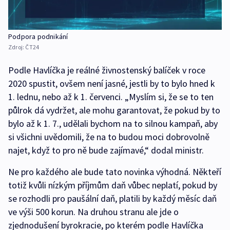
Podpora podnikání
Zdroj:
ČT24
Podle Havlíčka je reálné živnostenský balíček v roce
2020 spustit, ovšem není jasné, jestli by to bylo hned k
1. lednu, nebo až k 1. červenci. „Myslím si, že se to ten
půlrok dá vydržet, ale mohu garantovat, že pokud by to
bylo až k 1. 7., udělali bychom na to silnou kampaň, aby
si všichni uvědomili, že na to budou moci dobrovolně
najet, když to pro ně bude zajímavé,“ dodal ministr.
Ne pro každého ale bude tato novinka výhodná. Někteří
totiž kvůli nízkým příjmům daň vůbec neplatí, pokud by
se rozhodli pro paušální daň, platili by každý měsíc daň
ve výši 500 korun. Na druhou stranu ale jde o
zjednodušení byrokracie, po kterém podle Havlíčka