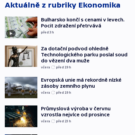
Aktuálně z rubriky
Ekonomika
Bulharsko končí s cenami v levech.
Pocit zdražení přetrvává
před 3
h
Za dotační podvod ohledně
Technologického parku poslal soud
do vězení dva muže
včera
před 19
h
Evropská unie má rekordně nízké
zásoby zemního plynu
včera
před 19
h
Průmyslová výroba v červnu
vzrostla nejvíce od prosince
včera
před 23
h