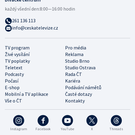
každý všední den:
8:00—16:00 hodin
261 136 113
info@ceskatelevize.cz
TV program
Pro média
Živé vysílání
Reklama
TV poplatky
Studio Brno
Teletext
Studio Ostrava
Podcasty
Rada ČT
Počasí
Kariéra
E-shop
Podávání námětů
Mobilní a TV aplikace
Časté dotazy
Vše o ČT
Kontakty
Instagram
Facebook
YouTube
X
Threads