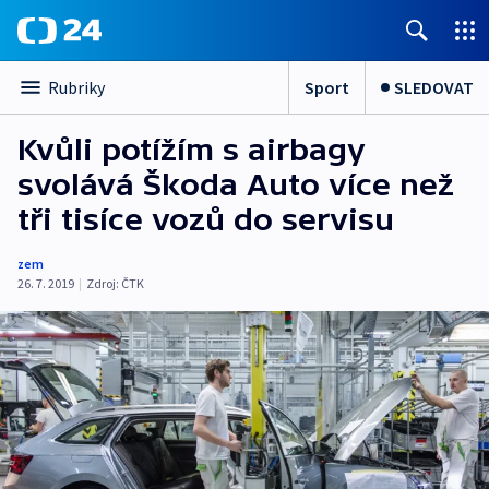
Sport
SLEDOVAT
Rubriky
Kvůli potížím s airbagy
svolává Škoda Auto více než
tři tisíce vozů do servisu
zem
26. 7. 2019
|
Zdroj:
ČTK