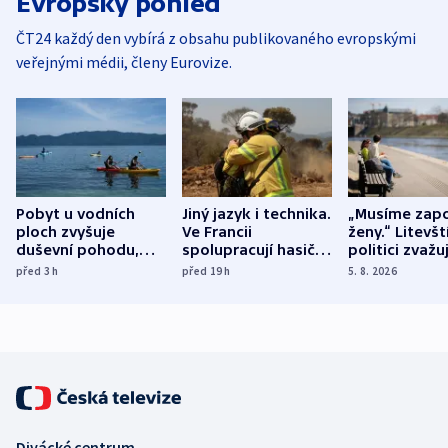
Evropský pohled
ČT24 každý den vybírá z obsahu publikovaného evropskými
veřejnými médii, členy Eurovize.
Pobyt u vodních
Jiný jazyk i technika.
„Musíme zapo
ploch zvyšuje
Ve Francii
ženy.“ Litevšt
duševní pohodu,
spolupracují hasiči z
politici zvažuj
ukázala
různých zemí
dohodu o
před 3
h
před 19
h
5. 8. 2026
mezinárodní studie
demografii
Divácké centrum