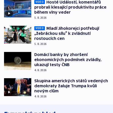
Hosté Událostí, komentářů
VIDEO
probrali klesající produktivitu práce
během vlny veder
5. 8. 2026
Mladí Jihokorejci potřebují
VIDEO
„žebráckou sílu“ k zvládnutí
rostoucích cen
5. 8. 2026
Domácí banky by zhoršení
ekonomických podmínek zvládly,
ukazují testy ČNB
4. 8. 2026
Skupina amerických států vedených
demokraty žaluje Trumpa kvůli
novým clům
4. 8. 2026