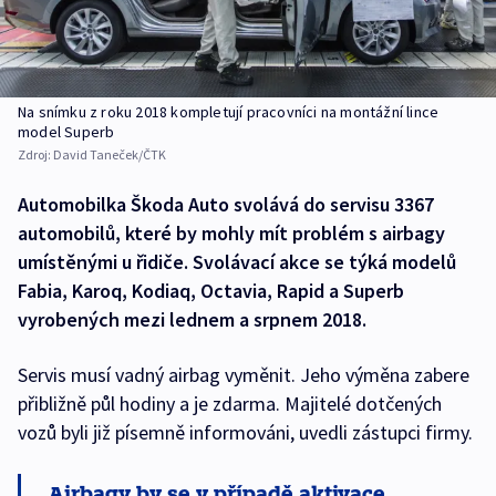
Na snímku z roku 2018 kompletují pracovníci na montážní lince
model Superb
Zdroj:
David Taneček/ČTK
Automobilka Škoda Auto svolává do servisu 3367
automobilů, které by mohly mít problém s airbagy
umístěnými u řidiče. Svolávací akce se týká modelů
Fabia, Karoq, Kodiaq, Octavia, Rapid a Superb
vyrobených mezi lednem a srpnem 2018.
Servis musí vadný airbag vyměnit. Jeho výměna zabere
přibližně půl hodiny a je zdarma. Majitelé dotčených
vozů byli již písemně informováni, uvedli zástupci firmy.
Airbagy by se v případě aktivace