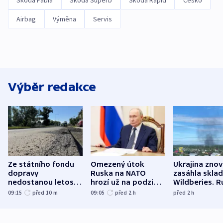
Škoda Fabia
Škoda Superb
Škoda Rapid
Česko
Airbag
Výměna
Servis
Výběr redakce
Ze státního fondu
Omezený útok
Ukrajina zno
dopravy
Ruska na NATO
zasáhla skla
nedostanou letos
hrozí už na podzim,
Wildberies. 
kraje na silnice ani
varují tajné služby
útočili v Cha
09:15
před 10
m
09:05
před 2
h
před 2
h
korunu, řekl Půta
USA
oblasti