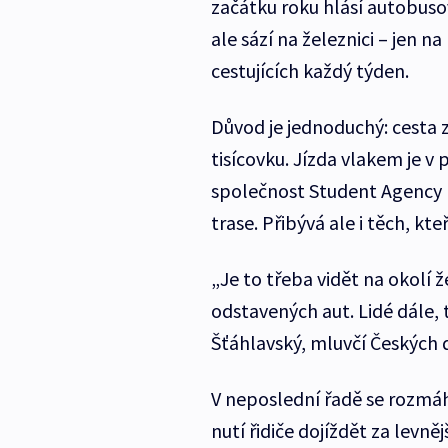
začátku roku hlásí autobusoví
ale sází na železnici – jen na
cestujících každý týden.
Důvod je jednoduchý: cesta z
tisícovku. Jízda vlakem je v 
společnost Student Agency hl
trase. Přibývá ale i těch, kte
„Je to třeba vidět na okolí ž
odstavených aut. Lidé dále, 
Šťáhlavský, mluvčí Českých 
V neposlední řadě se rozmáhá
nutí řidiče dojíždět za levn