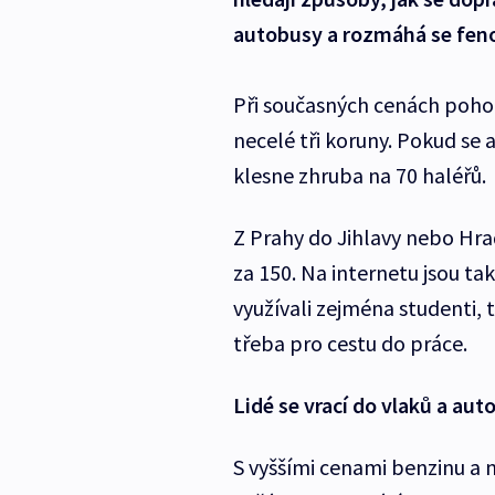
autobusy a rozmáhá se fen
Při současných cenách pohon
necelé tři koruny. Pokud se 
klesne zhruba na 70 haléřů.
Z Prahy do Jihlavy nebo Hra
za 150. Na internetu jsou ta
využívali zejména studenti, t
třeba pro cestu do práce.
Lidé se vrací do vlaků a au
S vyššími cenami benzinu a 