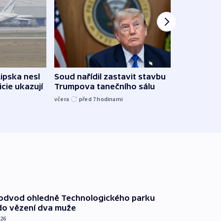
Lipska nesl
Soud nařídil zastavit stavbu
Žido
icie ukazují
Trumpova tanečního sálu
břehu
kriti
včera
před 7
hodinami
před 7
podvod ohledně Technologického parku
do vězení dva muže
026