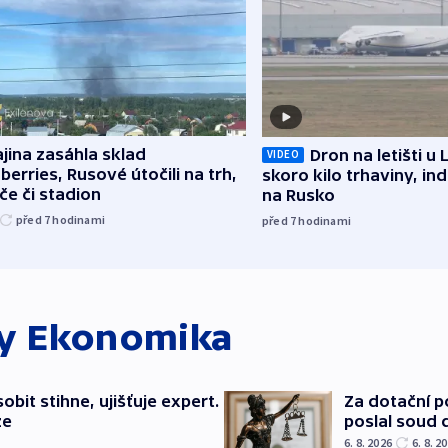
jina zasáhla sklad
Dron na letišti u 
VIDEO
berries, Rusové útočili na trh,
skoro kilo trhaviny, ind
če či stadion
na Rusko
před 7
hodinami
před 7
hodinami
ky
Ekonomika
bit stihne, ujišťuje expert.
Za dotační 
ze
poslal soud 
6. 8. 2026
6. 8. 2