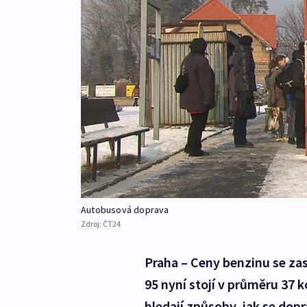
Autobusová doprava
Zdroj:
ČT24
Praha – Ceny benzinu se zase
95 nyní stojí v průměru 37 k
hledají způsoby, jak se dopr