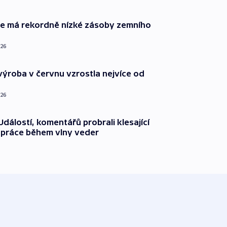
ie má rekordně nízké zásoby zemního
026
ýroba v červnu vzrostla nejvíce od
026
dálostí, komentářů probrali klesající
 práce během vlny veder