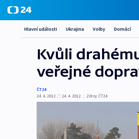
Hlavní události
Ukrajina
Volby
Domácí
Kvůli drahému
veřejné doprav
ČT24
24. 4. 2012
24. 4. 2012
|
Zdroj:
ČT24