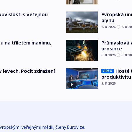
souvislosti s veřejnou
Evropská un
plynu
6. 8. 2026
6. 8. 2
u na tříletém maximu,
Průmyslová v
prosince
6. 8. 2026
6. 8. 2
v levech. Pocit zdražení
Hosté U
VIDEO
produktivitu
5. 8. 2026
vropskými veřejnými médii, členy Eurovize.