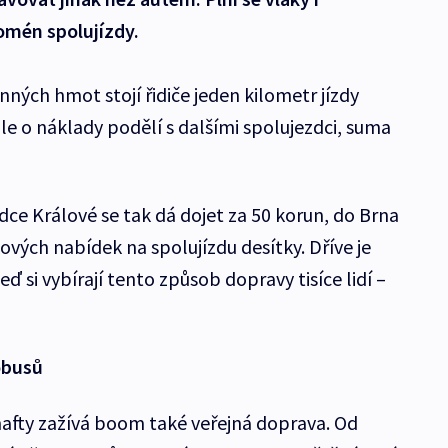
omén spolujízdy.
ných hmot stojí řidiče jeden kilometr jízdy
ale o náklady podělí s dalšími spolujezdci, suma
dce Králové se tak dá dojet za 50 korun, do Brna
kových nabídek na spolujízdu desítky. Dříve je
eď si vybírají tento způsob dopravy tisíce lidí –
tobusů
nafty zažívá boom také veřejná doprava. Od