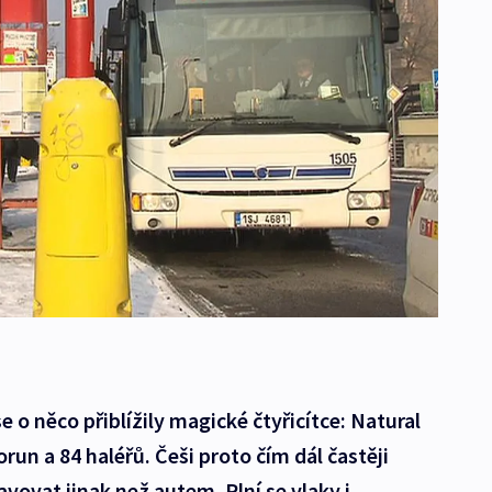
 o něco přiblížily magické čtyřicítce: Natural
orun a 84 haléřů. Češi proto čím dál častěji
avovat jinak než autem. Plní se vlaky i