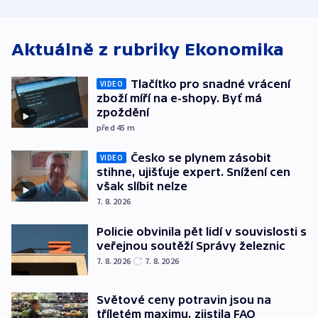
atmosféru
spravedlnosti
od plynovod
Aktuálně z rubriky
Ekonomika
Tlačítko pro snadné vrácení
VIDEO
zboží míří na e-shopy. Byť má
zpoždění
před 45
m
Česko se plynem zásobit
VIDEO
stihne, ujišťuje expert. Snížení cen
však slíbit nelze
7. 8. 2026
Policie obvinila pět lidí v souvislosti s
veřejnou soutěží Správy železnic
7. 8. 2026
7. 8. 2026
Světové ceny potravin jsou na
tříletém maximu, zjistila FAO