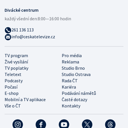
Divácké centrum
každý všední den:
8:00—16:00 hodin
261 136 113
info@ceskatelevize.cz
TV program
Pro média
Živé vysílání
Reklama
TV poplatky
Studio Brno
Teletext
Studio Ostrava
Podcasty
Rada ČT
Počasí
Kariéra
E-shop
Podávání námětů
Mobilní a TV aplikace
Časté dotazy
Vše o ČT
Kontakty