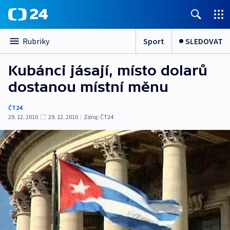
Sport
SLEDOVAT
Rubriky
Kubánci jásají, místo dolarů
dostanou místní měnu
ČT24
29. 12. 2010
29. 12. 2010
|
Zdroj:
ČT24