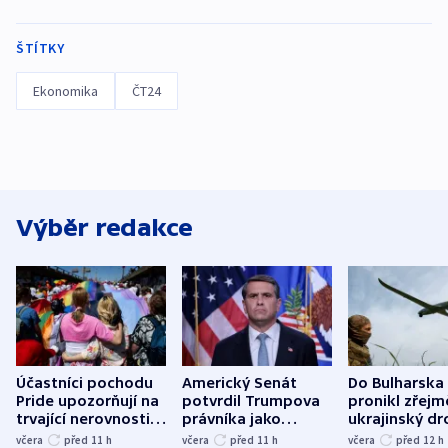
ŠTÍTKY
Ekonomika
ČT24
Výběr redakce
Účastníci pochodu
Americký Senát
Do Bulharska
Pride upozorňují na
potvrdil Trumpova
pronikl zřejm
trvající nerovnosti i
právníka jako
ukrajinský dr
společenskou
ministra
explodoval k
včera
před 11
h
včera
před 11
h
včera
před 12
h