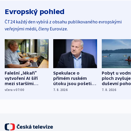
Evropský pohled
ČT24 každý den vybírá z obsahu publikovaného evropskými
veřejnými médii, členy Eurovize.
Falešní „lékaři“
Spekulace o
Pobyt u vodn
vytvoření AI šíří
přímém ruském
ploch zvyšuje
mezi staršími
útoku jsou pošetilé,
duševní poho
Poláky nebezpečné
míní estonský
ukázala
včera v 07:00
7. 8. 2026
7. 8. 2026
zdravotní rady
bezpečnostní
mezinárodní 
expert