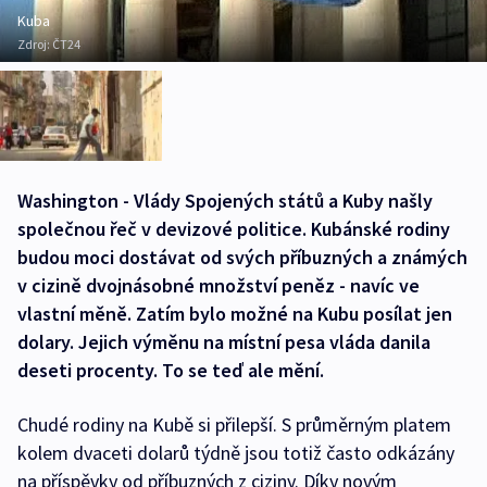
Kuba
Zdroj:
ČT24
Washington - Vlády Spojených států a Kuby našly
společnou řeč v devizové politice. Kubánské rodiny
budou moci dostávat od svých příbuzných a známých
v cizině dvojnásobné množství peněz - navíc ve
vlastní měně. Zatím bylo možné na Kubu posílat jen
dolary. Jejich výměnu na místní pesa vláda danila
deseti procenty. To se teď ale mění.
Chudé rodiny na Kubě si přilepší. S průměrným platem
kolem dvaceti dolarů týdně jsou totiž často odkázány
na příspěvky od příbuzných z ciziny. Díky novým