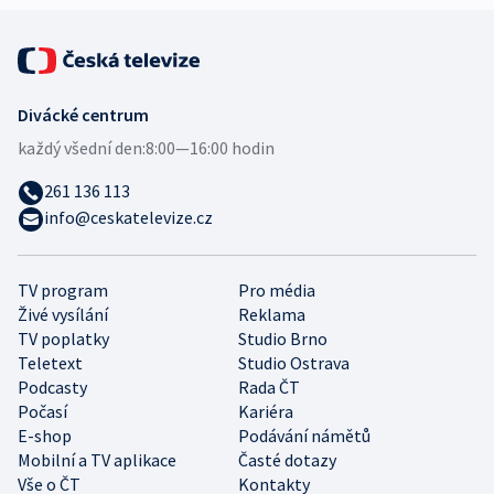
Divácké centrum
každý všední den:
8:00—16:00 hodin
261 136 113
info@ceskatelevize.cz
TV program
Pro média
Živé vysílání
Reklama
TV poplatky
Studio Brno
Teletext
Studio Ostrava
Podcasty
Rada ČT
Počasí
Kariéra
E-shop
Podávání námětů
Mobilní a TV aplikace
Časté dotazy
Vše o ČT
Kontakty