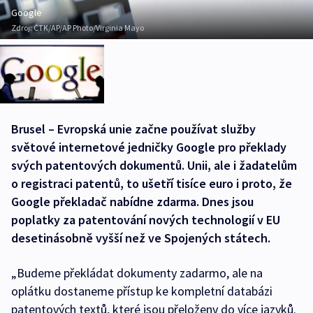
Google
Zdroj:
ČTK/AP/AP Photo/Virginia Mayo
Brusel – Evropská unie začne používat služby
světové internetové jedničky Google pro překlady
svých patentových dokumentů. Unii, ale i žadatelům
o registraci patentů, to ušetří tisíce euro i proto, že
Google překladač nabídne zdarma. Dnes jsou
poplatky za patentování nových technologií v EU
desetinásobně vyšší než ve Spojených státech.
„Budeme překládat dokumenty zadarmo, ale na
oplátku dostaneme přístup ke kompletní databázi
patentových textů, které jsou přeloženy do více jazyků.