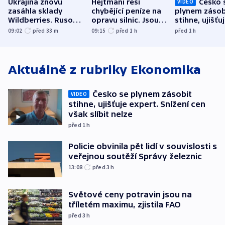
Ukrajina znovu
Hejtmani řeší
Česko 
VIDEO
zasáhla sklady
chybějící peníze na
plynem zásob
Wildberries. Rusové
opravu silnic. Jsou
stihne, ujišťu
útočili v Charkovské
nenárokové, namítá
expert. Sníže
09:02
před 33
m
09:15
před 1
h
před 1
h
oblasti
ministerstvo
však slíbit ne
Aktuálně z rubriky
Ekonomika
Česko se plynem zásobit
VIDEO
stihne, ujišťuje expert. Snížení cen
však slíbit nelze
před 1
h
Policie obvinila pět lidí v souvislosti s
veřejnou soutěží Správy železnic
13:08
před 3
h
Světové ceny potravin jsou na
tříletém maximu, zjistila FAO
před 3
h