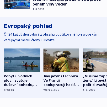
během vlny veder
5. 8. 2026
Evropský pohled
ČT24 každý den vybírá z obsahu publikovaného evropskými
veřejnými médii, členy Eurovize.
Pobyt u vodních
Jiný jazyk i technika.
„Musíme zapo
ploch zvyšuje
Ve Francii
ženy.“ Litevšt
duševní pohodu,
spolupracují hasiči z
politici zvažuj
ukázala
různých zemí
dohodu o
před 8
h
včera v 15:30
5. 8. 2026
mezinárodní studie
demografii