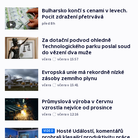
Bulharsko končí s cenami v levech.
Pocit zdražení přetrvává
před 8
h
Za dotační podvod ohledně
Technologického parku poslal soud
do vězení dva muže
včera
včera v 15:57
Evropská unie má rekordně nízké
zásoby zemního plynu
včera
včera v 15:41
Průmyslová výroba v červnu
vzrostla nejvíce od prosince
včera
včera v 12:16
Hosté Událostí, komentářů
VIDEO
probrali klesající produktivitu práce