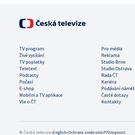
TV program
Pro média
Živé vysílání
Reklama
TV poplatky
Studio Brno
Teletext
Studio Ostrava
Podcasty
Rada ČT
Počasí
Kariéra
E-shop
Podávání námět
Mobilní a TV aplikace
Časté dotazy
Vše o ČT
Kontakty
•
•
•
© Česká televize
English
Ochrana soukromí
Přístupnost