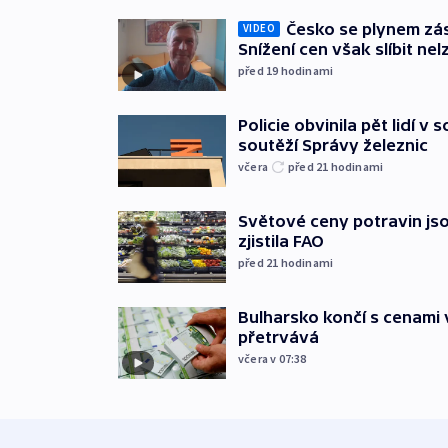
Česko se plynem záso
VIDEO
Snížení cen však slíbit nel
před 19
hodinami
Policie obvinila pět lidí v 
soutěží Správy železnic
včera
před 21
hodinami
Světové ceny potravin jso
zjistila FAO
před 21
hodinami
Bulharsko končí s cenami 
přetrvává
včera v 07:38