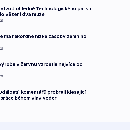
podvod ohledně Technologického parku
do vězení dva muže
026
ie má rekordně nízké zásoby zemního
026
ýroba v červnu vzrostla nejvíce od
026
dálostí, komentářů probrali klesající
 práce během vlny veder