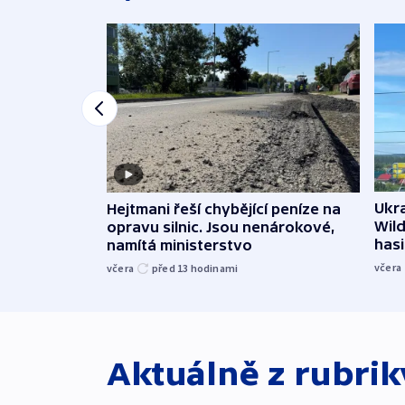
Ukra
Hejtmani řeší chybějící peníze na
Wild
opravu silnic. Jsou nenárokové,
hasi
namítá ministerstvo
včera
včera
před 13
hodinami
Aktuálně z rubri