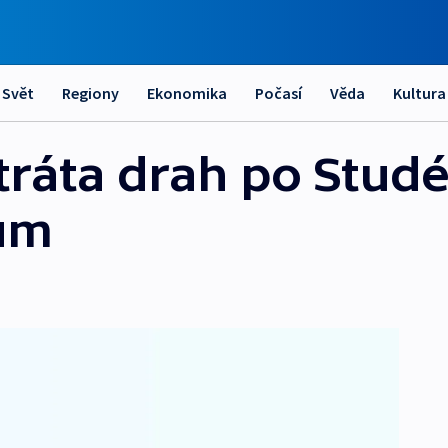
Svět
Regiony
Ekonomika
Počasí
Věda
Kultura
ráta drah po Stud
nům