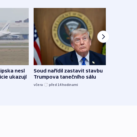
Lipska nesl
Soud nařídil zastavit stavbu
Žido
icie ukazují
Trumpova tanečního sálu
břehu
kriti
včera
před 14
hodinami
před 1