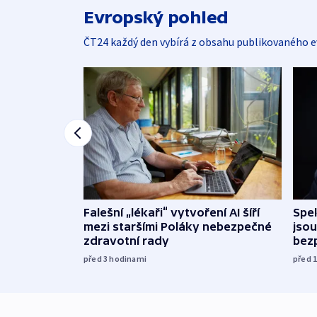
Evropský pohled
ČT24 každý den vybírá z obsahu publikovaného e
Falešní „lékaři“ vytvoření AI šíří
Spe
mezi staršími Poláky nebezpečné
jsou
zdravotní rady
bez
před 3
hodinami
před 