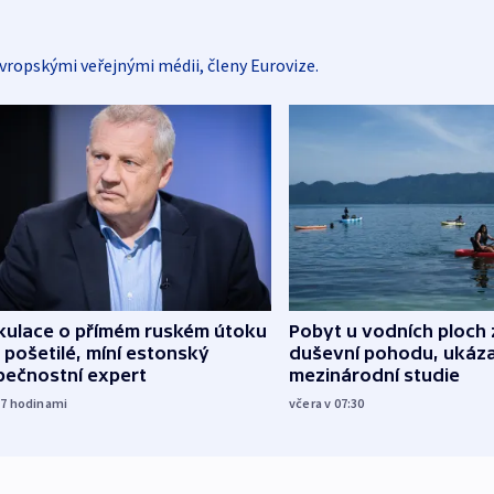
vropskými veřejnými médii, členy Eurovize.
kulace o přímém ruském útoku
Pobyt u vodních ploch 
 pošetilé, míní estonský
duševní pohodu, ukáza
pečnostní expert
mezinárodní studie
17
hodinami
včera v 07:30