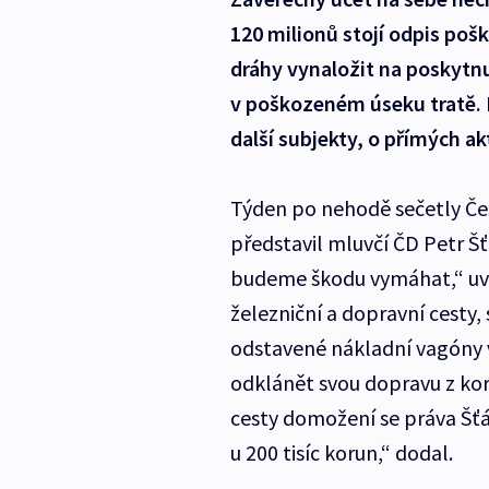
120 milionů stojí odpis poš
dráhy vynaložit na poskytn
v poškozeném úseku tratě. 
další subjekty, o přímých 
Týden po nehodě sečetly Čes
představil mluvčí ČD Petr Šťá
budeme škodu vymáhat,“ uved
železniční a dopravní cesty,
odstavené nákladní vagóny v
odklánět svou dopravu z kori
cesty domožení se práva Šťá
u 200 tisíc korun,“ dodal.