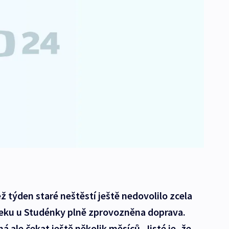
ž týden staré neštěstí ještě nedovolilo zcela
úseku u Studénky plně zprovozněna doprava.
 ale čekat ještě několik měsíců. Jisté je, že