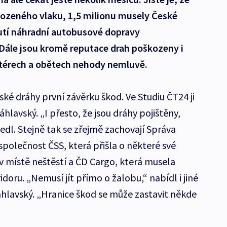
kozeného vlaku, 1,5 milionu musely České
utí náhradní autobusové dopravy
Dále jsou kromě reputace drah poškozeny i
aktérech a obětech nehody nemluvě.
ké dráhy první závěrku škod. Ve Studiu ČT24 ji
hlavský. „I přesto, že jsou dráhy pojištěny,
l. Stejně tak se zřejmě zachovají Správa
 společnost ČSS, která přišla o některé své
 místě neštěstí a ČD Cargo, která musela
doru. „Nemusí jít přímo o žalobu,“ nabídl i jiné
hlavský. „Hranice škod se může zastavit někde