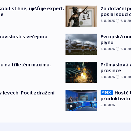
bit stihne, ujišťuje expert.
Za dotační 
ze
poslal soud 
6. 8. 2026
6. 8. 2
souvislosti s veřejnou
Evropská un
plynu
6. 8. 2026
6. 8. 2
u na tříletém maximu,
Průmyslová v
prosince
6. 8. 2026
6. 8. 2
v levech. Pocit zdražení
Hosté U
VIDEO
produktivitu
5. 8. 2026