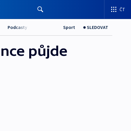
ČT
Podcasty
Sport
SLEDOVAT
énce půjde