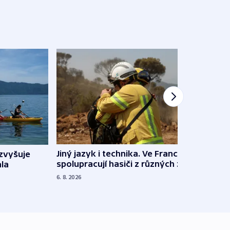
Jiný jazyk i technika. Ve Francii
zvyšuje
„Musí
spolupracují hasiči z různých zemí
la
polit
demo
6. 8. 2026
5. 8. 20