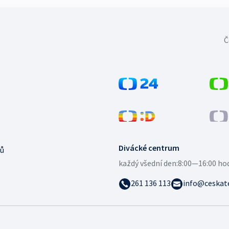
Č
Divácké centrum
ů
každý všední den:
8:00—16:00 ho
261 136 113
info@ceskate