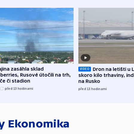
jina zasáhla sklad
Dron na letišti u 
VIDEO
berries, Rusové útočili na trh,
skoro kilo trhaviny, ind
če či stadion
na Rusko
před 13
hodinami
před 13
hodinami
ky
Ekonomika