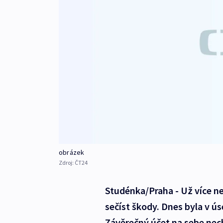
obrázek
Zdroj:
ČT24
Studénka/Praha - Už více ne
sečíst škody. Dnes byla v 
Závěrečný účet na sebe nechá