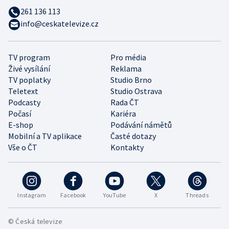
261 136 113
info@ceskatelevize.cz
TV program
Pro média
Živé vysílání
Reklama
TV poplatky
Studio Brno
Teletext
Studio Ostrava
Podcasty
Rada ČT
Počasí
Kariéra
E-shop
Podávání námětů
Mobilní a TV aplikace
Časté dotazy
Vše o ČT
Kontakty
Instagram
Facebook
YouTube
X
Threads
© Česká televize