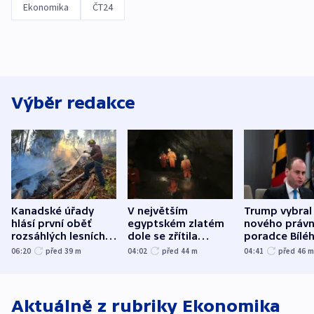
Ekonomika
ČT24
Výběr redakce
Kanadské úřady
V největším
Trump vybral
hlásí první oběť
egyptském zlatém
nového právn
rozsáhlých lesních
dole se zřítila
poradce Bílé
požárů
hornina, jeden
domu
06:20
před 39
m
04:02
před 44
m
04:41
před 46
člověk zemřel
Aktuálně z rubriky
Ekonomika