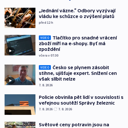
„Jednání vázne.“ Odbory vyzývají
vládu ke schůzce o zvýšení platů
před 12
h
Tlačítko pro snadné vrácení
VIDEO
zboží míří na e-shopy. Byť má
zpoždění
včera v 07:30
Česko se plynem zásobit
VIDEO
stihne, ujišťuje expert. Snížení cen
však slíbit nelze
7. 8. 2026
Policie obvinila pět lidí v souvislosti s
veřejnou soutěží Správy železnic
7. 8. 2026
7. 8. 2026
Světové ceny potravin jsou na