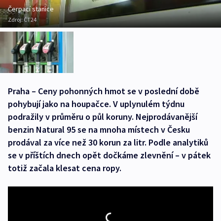
Čerpací stanice
Zdroj:
ČT24
Praha – Ceny pohonných hmot se v poslední době
pohybují jako na houpačce. V uplynulém týdnu
podražily v průměru o půl koruny. Nejprodávanější
benzin Natural 95 se na mnoha místech v Česku
prodával za více než 30 korun za litr. Podle analytiků
se v příštích dnech opět dočkáme zlevnění – v pátek
totiž začala klesat cena ropy.