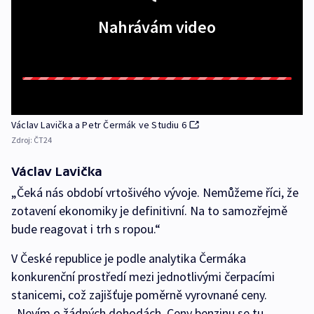
Nahrávám video
Václav Lavička a Petr Čermák ve Studiu 6
Zdroj:
ČT24
Václav Lavička
„Čeká nás období vrtošivého vývoje. Nemůžeme říci, že
zotavení ekonomiky je definitivní. Na to samozřejmě
bude reagovat i trh s ropou.“
V České republice je podle analytika Čermáka
konkurenční prostředí mezi jednotlivými čerpacími
stanicemi, což zajišťuje poměrně vyrovnané ceny.
„Nevím o žádných dohodách. Ceny benzinu se tu