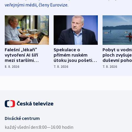
veřejnými médii, členy Eurovize.
Falešní „lékaři“
Spekulace o
Pobyt u vodn
vytvoření AI šíří
přímém ruském
ploch zvyšuje
mezi staršími
útoku jsou pošetilé,
duševní poho
Poláky nebezpečné
míní estonský
ukázala
8. 8. 2026
7. 8. 2026
7. 8. 2026
zdravotní rady
bezpečnostní
mezinárodní 
expert
Divácké centrum
každý všední den:
8:00—16:00 hodin