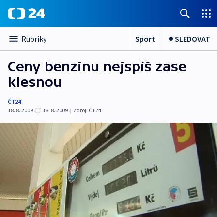
Sport
SLEDOVAT
Rubriky
Ceny benzinu nejspíš zase
klesnou
ČT24
18. 8. 2009
18. 8. 2009
|
Zdroj:
ČT24