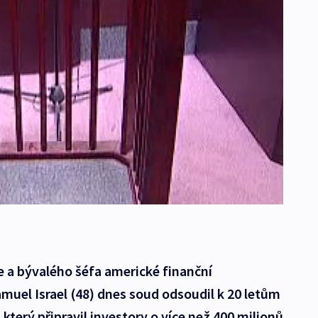
 a bývalého šéfa americké finanční
uel Israel (48) dnes soud odsoudil k 20 letům
který připravil investory o více než 400 milionů