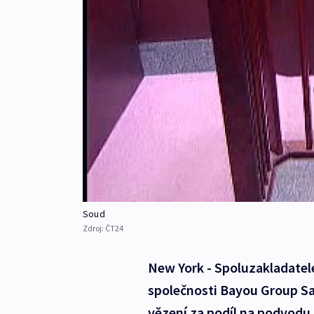
Soud
Zdroj:
ČT24
New York - Spoluzakladatele
společnosti Bayou Group Sam
vězení za podíl na podvodu, 