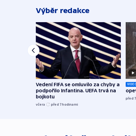
Výběr redakce
Vedení FIFA se omluvilo za chyby a
VIDE
podpořilo Infantina. UEFA trvá na
opev
bojkotu
před 
včera
před 7
hodinami