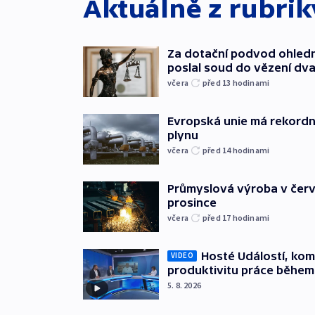
Aktuálně z rubri
Za dotační podvod ohled
poslal soud do vězení dv
včera
před 13
hodinami
Evropská unie má rekordn
plynu
včera
před 14
hodinami
Průmyslová výroba v červ
prosince
včera
před 17
hodinami
Hosté Událostí, kome
VIDEO
produktivitu práce během
5. 8. 2026