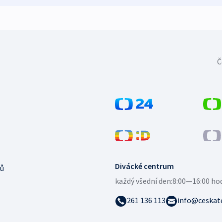
Č
Divácké centrum
ů
každý všední den:
8:00—16:00 ho
261 136 113
info@ceskate