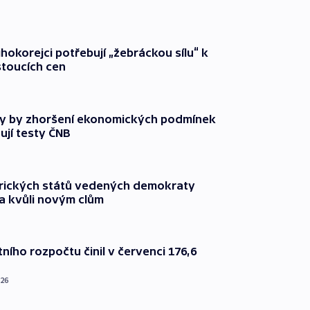
ihokorejci potřebují „žebráckou sílu“ k
stoucích cen
y by zhoršení ekonomických podmínek
ují testy ČNB
rických států vedených demokraty
a kvůli novým clům
ního rozpočtu činil v červenci 176,6
026