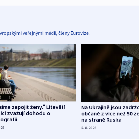
vropskými veřejnými médii, členy Eurovize.
íme zapojit ženy.“ Litevští
Na Ukrajině jsou zadrž
tici zvažují dohodu o
občané z více než 50 ze
ografii
na straně Ruska
026
5. 8. 2026