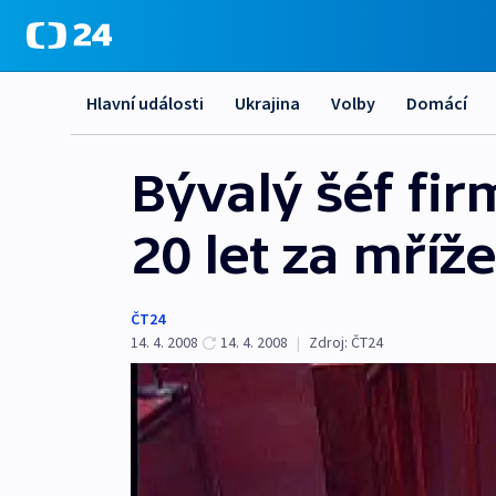
Hlavní události
Ukrajina
Volby
Domácí
Bývalý šéf fi
20 let za mříže
ČT24
14. 4. 2008
14. 4. 2008
|
Zdroj:
ČT24