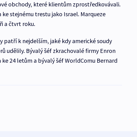
tové obchody, které klientům zprostředkovávali.
n ke stejnému trestu jako Israel. Marqueze
i a čtvrt roku.
y patří k nejdelším, jaké kdy americké soudy
ů udělily. Bývalý šéf zkrachovalé firmy Enron
en ke 24 letům a bývalý šéf WorldComu Bernard