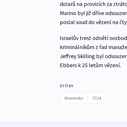
dolarů na provizích za ztrá
Marino byl již dříve odsouze
poslal soud do vězení na čtyř
Israelův trest odnětí svobod
kriminálníkům z řad manažer
Jeffrey Skilling byl odsouz
Ebbers k 25 letům vězení.
ŠTÍTKY
Ekonomika
ČT24