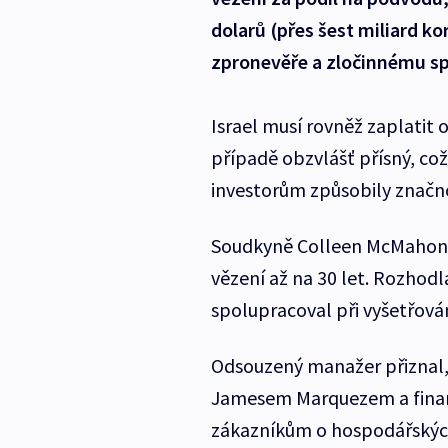
dolarů (přes šest miliard kor
zpronevěře a zločinnému spo
Israel musí rovněž zaplatit 
případě obzvlášť přísný, což
investorům způsobily zna
Soudkyně Colleen McMahonov
vězení až na 30 let. Rozhodla
spolupracoval při vyšetřov
Odsouzený manažer přiznal,
Jamesem Marquezem a finan
zákazníkům o hospodářských