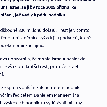
un). Israel se již v roce 2005 přiznal ke
lčení, jež vedly k pádu podniku.
odškodné 300 milionů dolarů. Trest je v tomto
 federální směrnice vyžadují u podvodů, které
čnou ekonomickou újmu.
á upozornila, že mohla Israela poslat do
 se však pro kratší trest, protože Israel
ání.
 že spolu s dalším zakladatelem podniku
čním ředitelem Danielem Marinem lhali
 výsledcích podniku a vydělávali miliony