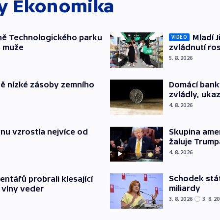
ky
Ekonomika
ně Technologického parku
Mladí J
VIDEO
a muže
zvládnutí ro
5. 8. 2026
ě nízké zásoby zemního
Domácí bank
zvládly, ukaz
4. 8. 2026
nu vzrostla nejvíce od
Skupina ame
žaluje Trump
4. 8. 2026
Schodek stát
ntářů probrali klesající
miliardy
 vlny veder
3. 8. 2026
3. 8. 2