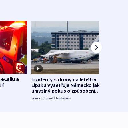
 eCallu a
Incidenty s drony na letišti v
Klima
jí
Lipsku vyšetřuje Německo jako
podn
úmyslný pokus o způsobení
i sví
exploze
včera
před 8
hodinami
včera