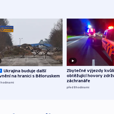
Zbytečné výjezdy kvůli
Ukrajina buduje další
O
obtěžující hovory zdržu
nění na hranici s Běloruskem
záchranáře
7
hodinami
před 8
hodinami