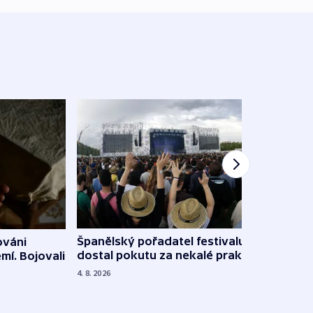
Španělský pořadatel festivalu
ováni
Lesn
dostal pokutu za nekalé praktiky
mí. Bojovali
dopa
zdrav
4. 8. 2026
4. 8. 20