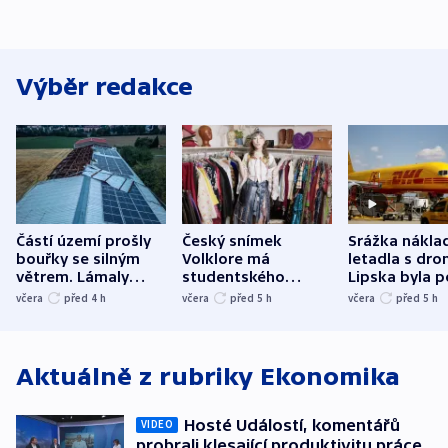
Výběr redakce
Částí území prošly
Český snímek
Srážka nákla
bouřky se silným
Volklore má
letadla s dr
větrem. Lámaly
studentského
Lipska byla p
stromy a poničily
Oscara, zabojuje o
německého mi
včera
před 4
h
včera
před 5
h
včera
před 5
h
střechu
cenu za krátký film
hybridní útok
Aktuálně z rubriky
Ekonomika
Hosté Událostí, komentářů
VIDEO
probrali klesající produktivitu práce