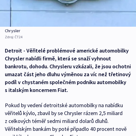
Chrysler
Zdroj:
ČT24
Detroit - Věřitelé problémové americké automobilky
Chrysler nabídli firmě, která se snaží vyhnout
bankrotu, dohodu. Chrysleru vzkázali, že jsou ochotni
umazat část jeho dluhu výměnou za víc než třetinový
podíl v chystaném společném podniku automobilky
s italským koncernem Fiat.
Pokud by vedení detroitské automobilky na nabídku
věřitelů kývlo, zbavil by se Chrysler rázem 2,5 miliard
z celkových téměř sedmi miliard dolarů dluhů.
Věřitelským bankám by poté připadlo 40 procent nově