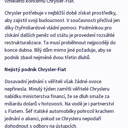
vzniklého koncernu Chrysler-Fiat.
Chrysler potřebuje v nejbližší době získat prostředky,
aby zajistil svoji budoucnost. V současnosti přežívá jen
díky čtyřmiliardové vládní pomoci. Podmínkou pro
získání dalších peněz od státu je provedení rozsáhlé
restrukturalizace. Ta musí proběhnout nejpozději do
konce dubna. Bílý dům mimo jiné požaduje, aby se
podnik zbavil nejméně dvou třetin dluhů.
Nejistý podnik Chrysler-Fiat
Dosavadní jednání s věřiteli však žádné ovoce
nepřinesla. Minulý týden zamítli věřitelé Chrysleru
nabídku ministerstva financí, že se dluh smaže za
miliardu dolarů v hotovosti. Na vodě je i partnerství
s Fiatem. Šéf italské automobilky pohrozil krachem
jednání o alianci, pokud se Chrysleru nepodaří
dohodnout s odbory na ústupcích.