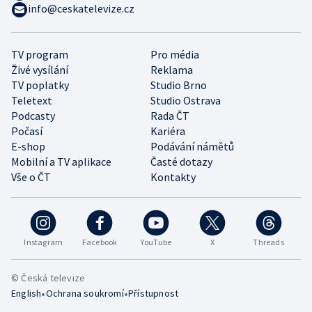
info@ceskatelevize.cz
TV program
Pro média
Živé vysílání
Reklama
TV poplatky
Studio Brno
Teletext
Studio Ostrava
Podcasty
Rada ČT
Počasí
Kariéra
E-shop
Podávání námětů
Mobilní a TV aplikace
Časté dotazy
Vše o ČT
Kontakty
Instagram
Facebook
YouTube
X
Threads
© Česká televize
•
•
English
Ochrana soukromí
Přístupnost