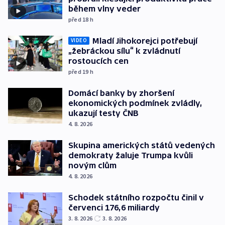
během vlny veder
před 18
h
Mladí Jihokorejci potřebují
VIDEO
„žebráckou sílu“ k zvládnutí
rostoucích cen
před 19
h
Domácí banky by zhoršení
ekonomických podmínek zvládly,
ukazují testy ČNB
4. 8. 2026
Skupina amerických států vedených
demokraty žaluje Trumpa kvůli
novým clům
4. 8. 2026
Schodek státního rozpočtu činil v
červenci 176,6 miliardy
3. 8. 2026
3. 8. 2026