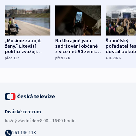
„Musíme zapojit
Na Ukrajině jsou
Španělský
ženy.“ Litevští
zadržováni občané
pořadatel fes
politici zvažují
z více než 50 zemí.
dostal pokut
dohodu o
Bojovali na straně
nekalé prakti
před 11
h
před 12
h
4. 8. 2026
demografii
Ruska
Divácké centrum
každý všední den:
8:00—16:00 hodin
261 136 113