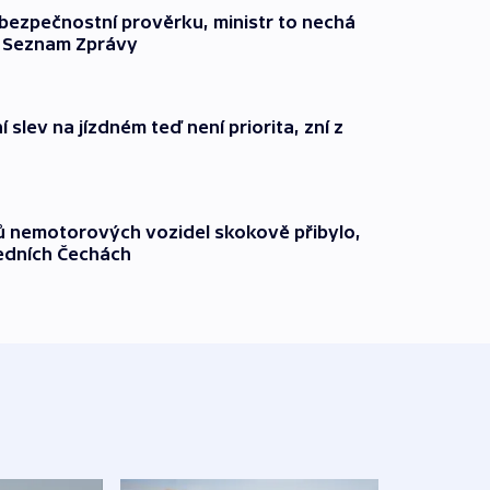
l bezpečnostní prověrku, ministr to nechá
ší Seznam Zprávy
 slev na jízdném teď není priorita, zní z
čů nemotorových vozidel skokově přibylo,
ředních Čechách