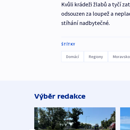
Kvůli krádeži žlabů a tyčí z
odsouzen za loupež a neplac
stíhání nadbytečné.
ŠTÍTKY
Domácí
Regiony
Moravskos
Výběr redakce