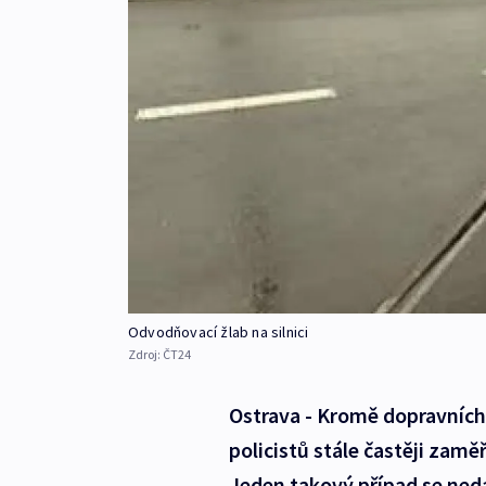
Odvodňovací žlab na silnici
Zdroj:
ČT24
Ostrava - Kromě dopravních
policistů stále častěji zamě
Jeden takový případ se nedá