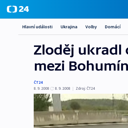
Hlavní události
Ukrajina
Volby
Domácí
Zloděj ukradl
mezi Bohumín
ČT24
8. 9. 2008
8. 9. 2008
|
Zdroj:
ČT24