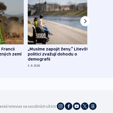
 Francii
„Musíme zapojit ženy.“ Litevští
Na Uk
ůzných zemí
politici zvažují dohodu o
občan
demografii
na s
5. 8. 2026
5. 8. 20
eská televize na sociálních sítích: