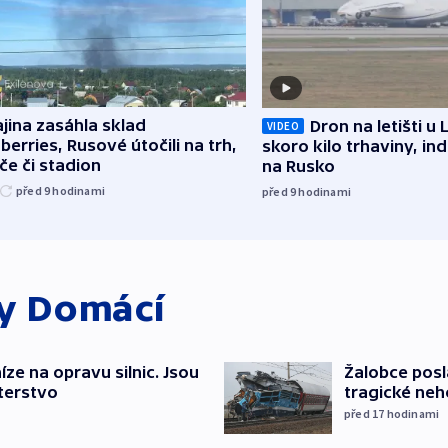
jina zasáhla sklad
Dron na letišti u 
VIDEO
berries, Rusové útočili na trh,
skoro kilo trhaviny, ind
če či stadion
na Rusko
před 9
hodinami
před 9
hodinami
ky
Domácí
íze na opravu silnic. Jsou
Žalobce posla
terstvo
tragické neh
před 17
hodinami