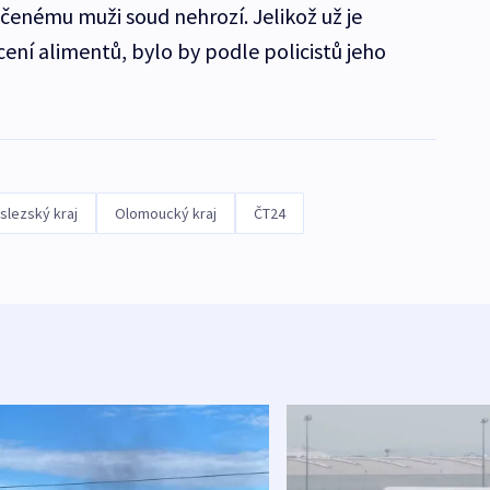
atčenému muži soud nehrozí. Jelikož už je
ení alimentů, bylo by podle policistů jeho
lezský kraj
Olomoucký kraj
ČT24