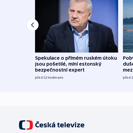
Spekulace o přímém ruském útoku
Poby
jsou pošetilé, míní estonský
duš
bezpečnostní expert
mez
před 12
hodinami
před 