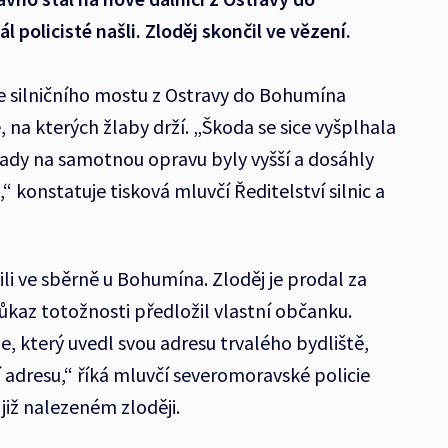
policisté našli. Zloděj skončil ve vězení.
ze silničního mostu z Ostravy do Bohumína
, na kterých žlaby drží. „Škoda se sice vyšplhala
lady na samotnou opravu byly vyšší a dosáhly
“ konstatuje tisková mluvčí Ředitelství silnic a
li ve sběrně u Bohumína. Zloděj je prodal za
růkaz totožnosti předložil vlastní občanku.
, který uvedl svou adresu trvalého bydliště,
í adresu,“ říká mluvčí severomoravské policie
již nalezeném zloději.