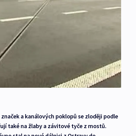
 značek a kanálových poklopů se zloději podle
řují také na žlaby a závitové tyče z mostů.
vno stal na nové dálnici z Ostravy do