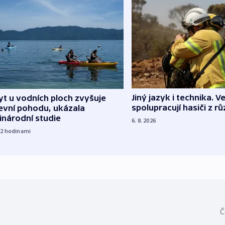
Jiný jazyk i technika. Ve
t u vodních ploch zvyšuje
spolupracují hasiči z r
evní pohodu, ukázala
inárodní studie
6. 8. 2026
22
hodinami
Č