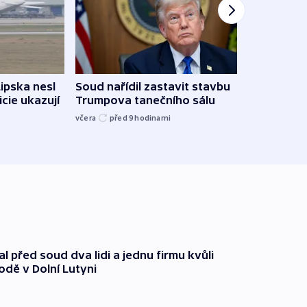
Lipska nesl
Soud nařídil zastavit stavbu
Žido
icie ukazují
Trumpova tanečního sálu
břehu
kriti
včera
před 9
hodinami
před 9
l před soud dva lidi a jednu firmu kvůli
odě v Dolní Lutyni