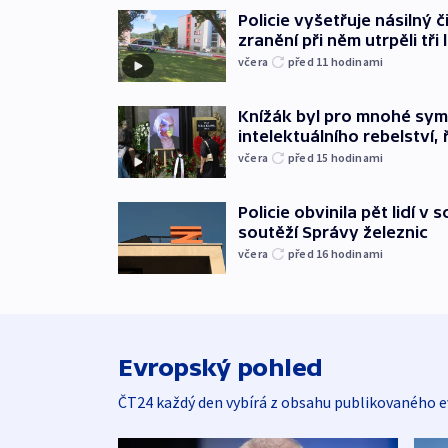
Policie vyšetřuje násilný 
zranění při něm utrpěli tři 
včera
před 11
hodinami
Knížák byl pro mnohé sy
intelektuálního rebelství, 
včera
před 15
hodinami
Policie obvinila pět lidí v 
soutěží Správy železnic
včera
před 16
hodinami
Evropský pohled
ČT24 každý den vybírá z obsahu publikovaného e