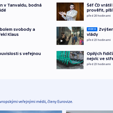
Šéf ČD vráti
čin v Tanvaldu, bodná
prověřit, pí
lidé
před 20
hodinami
Zvýšení
mbolem svobody a
VIDEO
vlády
řekl Klaus
před 23
hodinami
Opilých řidi
souvislosti s veřejnou
nejvíc ve st
před 23
hodinami
vropskými veřejnými médii, členy Eurovize.