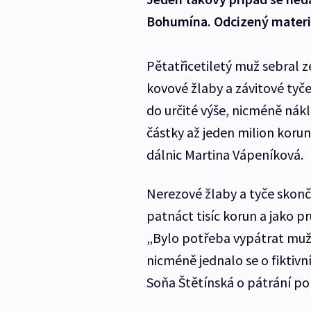
Bohumína. Odcizený materiál 
Pětatřicetiletý muž sebral 
kovové žlaby a závitové tyče
do určité výše, nicméně nák
částky až jeden milion korun,
dálnic Martina Vápeníková.
Nerezové žlaby a tyče skonči
patnáct tisíc korun a jako p
„Bylo potřeba vypátrat muže
nicméně jednalo se o fiktivn
Soňa Štětínská o pátrání po 