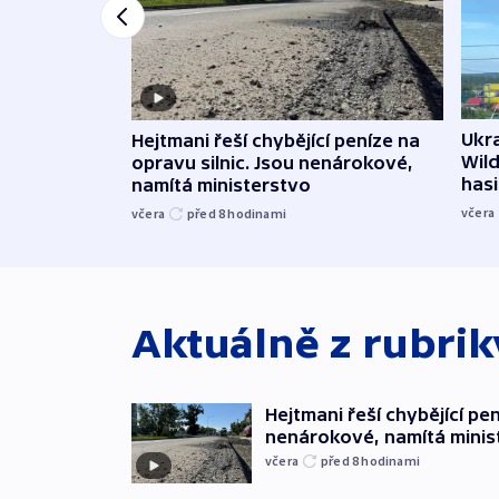
Ukra
Hejtmani řeší chybějící peníze na
Wild
opravu silnic. Jsou nenárokové,
hasi
namítá ministerstvo
včera
včera
před 8
hodinami
Aktuálně z rubri
Hejtmani řeší chybějící pen
nenárokové, namítá minis
včera
před 8
hodinami