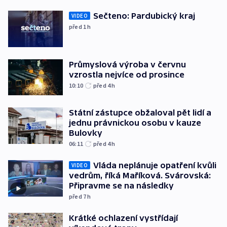
Sečteno: Pardubický kraj
VIDEO
před 1
h
Průmyslová výroba v červnu
vzrostla nejvíce od prosince
10:10
před 4
h
Státní zástupce obžaloval pět lidí a
jednu právnickou osobu v kauze
Bulovky
06:11
před 4
h
Vláda neplánuje opatření kvůli
VIDEO
vedrům, říká Maříková. Svárovská:
Připravme se na následky
před 7
h
Krátké ochlazení vystřídají