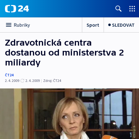
Sport
SLEDOVAT
Rubriky
Zdravotnická centra
dostanou od ministerstva 2
miliardy
ČT24
2. 4. 2009
2. 4. 2009
|
Zdroj:
ČT24