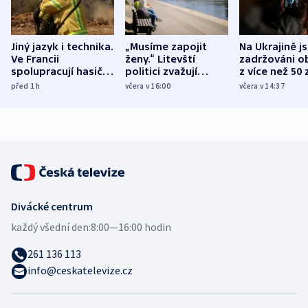
Jiný jazyk i technika.
„Musíme zapojit
Na Ukrajině j
Ve Francii
ženy.“ Litevští
zadržováni o
spolupracují hasiči z
politici zvažují
z více než 50 
různých zemí
dohodu o
Bojovali na s
před 1
h
včera v 16:00
včera v 14:37
demografii
Ruska
Divácké centrum
každý všední den:
8:00—16:00 hodin
261 136 113
info@ceskatelevize.cz