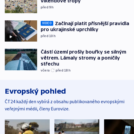
víkendové tropy
před 9
h
Začínají platit přísnější pravidla
VIDEO
pro ukrajinské uprchlíky
před 10
h
Částí území prošly bouřky se silným
větrem. Lámaly stromy a poničily
střechu
včera
před 18
h
Evropský pohled
ČT24 každý den vybírá z obsahu publikovaného evropskými
veřejnými médii, členy Eurovize.