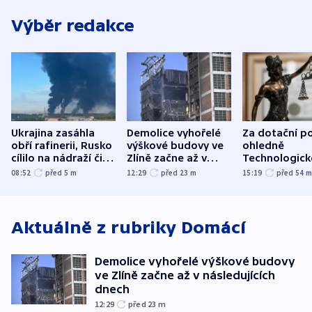
Výběr redakce
Ukrajina zasáhla
Demolice vyhořelé
Za dotační p
obří rafinerii, Rusko
výškové budovy ve
ohledně
cílilo na nádraží či
Zlíně začne až v
Technologic
autobus
následujících dnech
parku poslal
08:52
před 5
m
12:29
před 23
m
15:19
před 54
do vězení dv
Aktuálně z rubriky
Domácí
Demolice vyhořelé výškové budovy
ve Zlíně začne až v následujících
dnech
12:29
před 23
m