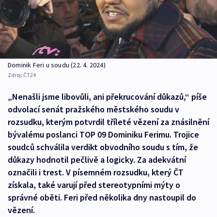
Dominik Feri u soudu (22. 4. 2024)
Zdroj:
ČT24
„Nenašli jsme libovůli, ani překrucování důkazů,“ píše
odvolací senát pražského městského soudu v
rozsudku, kterým potvrdil tříleté vězení za znásilnění
bývalému poslanci TOP 09 Dominiku Ferimu. Trojice
soudců schválila verdikt obvodního soudu s tím, že
důkazy hodnotil pečlivě a logicky. Za adekvátní
označili i trest. V písemném rozsudku, který ČT
získala, také varují před stereotypními mýty o
správné oběti. Feri před několika dny nastoupil do
vězení.