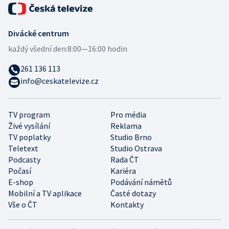
Divácké centrum
každý všední den:
8:00—16:00 hodin
261 136 113
info@ceskatelevize.cz
TV program
Pro média
Živé vysílání
Reklama
TV poplatky
Studio Brno
Teletext
Studio Ostrava
Podcasty
Rada ČT
Počasí
Kariéra
E-shop
Podávání námětů
Mobilní a TV aplikace
Časté dotazy
Vše o ČT
Kontakty