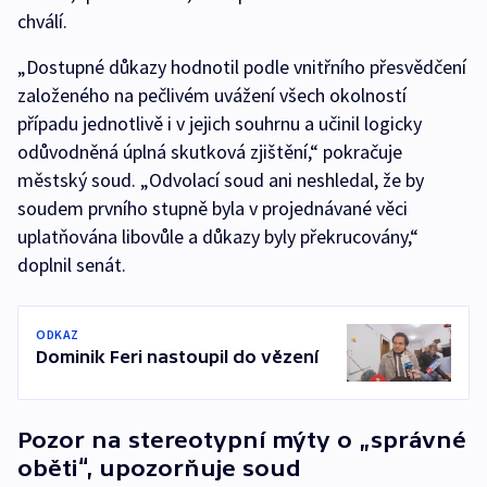
chválí.
„Dostupné důkazy hodnotil podle vnitřního přesvědčení
založeného na pečlivém uvážení všech okolností
případu jednotlivě i v jejich souhrnu a učinil logicky
odůvodněná úplná skutková zjištění,“ pokračuje
městský soud. „Odvolací soud ani neshledal, že by
soudem prvního stupně byla v projednávané věci
uplatňována libovůle a důkazy byly překrucovány,“
doplnil senát.
ODKAZ
Dominik Feri nastoupil do vězení
Pozor na stereotypní mýty o „správné
oběti“, upozorňuje soud