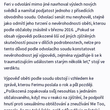
Feri v odvolání mimo jiné navrhoval výslech nových
svědků a namítal podjatost jednoho z přísedících
obvodního soudu. Odvolací senát mu nevyhověl, stejně
jako odmítl jeho tvrzení o nevěrohodnosti oběti, kterou
podle obžaloby znásilnil v březnu 2016. „Pokud se
obsah výpovědi poškozené liší od jiných zjištěných
skutečností pouze v dílčích podrobnostech, nelze pro
tento důvod podle odvolacího soudu konstatovat
nevěrohodnost její výpovědi, zejména vyjadřuje-li se k
traumatizujícím událostem starým několik let,“ stojí ve
verdiktu.
Výpověď oběti podle soudu obstojí i vzhledem ke
zprávě, kterou Ferimu poslala o rok a půl později.
„Poškozená zopakovala svůj nesouhlas s jednáním
obžalovaného, když mu v reakci na zjištění, že podpořil
hnutí proti sexuálnímu obtěžování a zneužívání Me Too,