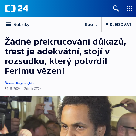
Sport
SLEDOVAT
Rubriky
Žádné překrucování důkazů,
trest je adekvátní, stojí v
rozsudku, který potvrdil
Ferimu vězení
Šimon Rogner
,
ktr
31. 5. 2024
|
Zdroj:
ČT24