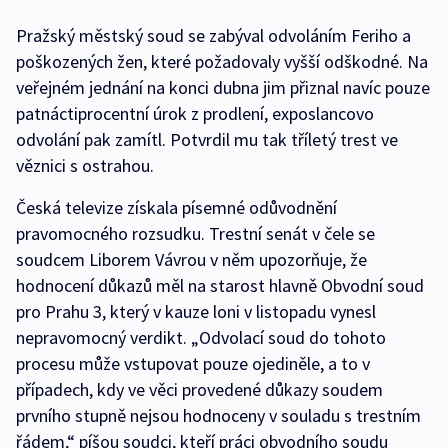
Pražský městský soud se zabýval odvoláním Feriho a
poškozených žen, které požadovaly vyšší odškodné. Na
veřejném jednání na konci dubna jim přiznal navíc pouze
patnáctiprocentní úrok z prodlení, exposlancovo
odvolání pak zamítl. Potvrdil mu tak tříletý trest ve
věznici s ostrahou.
Česká televize získala písemné odůvodnění
pravomocného rozsudku. Trestní senát v čele se
soudcem Liborem Vávrou v něm upozorňuje, že
hodnocení důkazů měl na starost hlavně Obvodní soud
pro Prahu 3, který v kauze loni v listopadu vynesl
nepravomocný verdikt. „Odvolací soud do tohoto
procesu může vstupovat pouze ojediněle, a to v
případech, kdy ve věci provedené důkazy soudem
prvního stupně nejsou hodnoceny v souladu s trestním
řádem,“ píšou soudci, kteří práci obvodního soudu