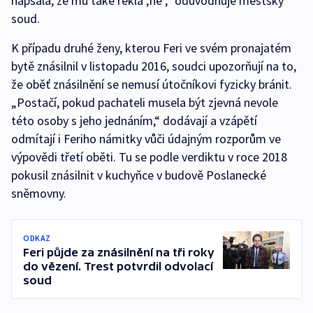
napsala, že mu také řekla ‚ne‘,“ odůvodňuje městský
soud.
K případu druhé ženy, kterou Feri ve svém pronajatém
bytě znásilnil v listopadu 2016, soudci upozorňují na to,
že oběť znásilnění se nemusí útočníkovi fyzicky bránit.
„Postačí, pokud pachateli musela být zjevná nevole
této osoby s jeho jednáním,“ dodávají a vzápětí
odmítají i Feriho námitky vůči údajným rozporům ve
výpovědi třetí oběti. Tu se podle verdiktu v roce 2018
pokusil znásilnit v kuchyňce v budově Poslanecké
sněmovny.
ODKAZ
Feri půjde za znásilnění na tři roky
do vězení. Trest potvrdil odvolací
soud