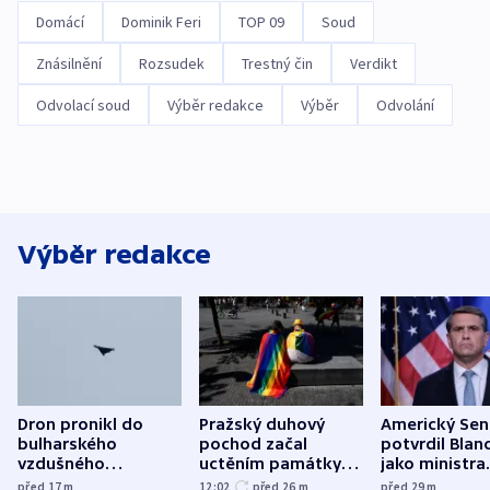
Domácí
Dominik Feri
TOP 09
Soud
Znásilnění
Rozsudek
Trestný čin
Verdikt
Odvolací soud
Výběr redakce
Výběr
Odvolání
Výběr redakce
Dron pronikl do
Pražský duhový
Americký Sen
bulharského
pochod začal
potvrdil Blan
vzdušného
uctěním památky
jako ministra
prostoru,
obětí berlínského
spravedlnost
před 17
m
12:02
před 26
m
před 29
m