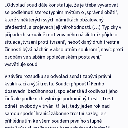
„Odvolací soud dále konstatuje, že je třeba vyvarovat
se podlehnutí stereotypním mýtům o ‚správné oběti‘,
které v některých svých námitkách obžalovaný
předestírá, a projevech její věrohodnosti. (…) Typicky v
případech sexuálně motivovaného násilí totiž půjde o
situace ‚tvrzení proti tvrzení‘, neboť daný druh trestné
činnosti bývá páchán v absolutním soukromí, navíc proti
osobám ve slabším společenském postavení,“
vysvětluje soud.
V závěru rozsudku se odvolací senát zabývá právní
kvalifikací a výší trestu. Soudci připouští Feriho
dosavadní bezúhonnost, společenská škodlivost jeho
činů ale podle nich vylučuje podmíněný trest. „Trest
odnětí svobody v trvání tří let, tedy jeden rok nad
samou spodní hranicí zákonné trestní sazby, je s
přihlédnutím ke všem soudem prvního stupně