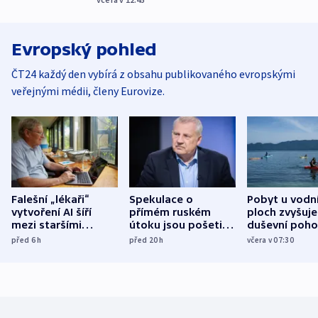
Evropský pohled
ČT24 každý den vybírá z obsahu publikovaného evropskými
veřejnými médii, členy Eurovize.
Falešní „lékaři“
Spekulace o
Pobyt u vodn
vytvoření AI šíří
přímém ruském
ploch zvyšuje
mezi staršími
útoku jsou pošetilé,
duševní poho
Poláky nebezpečné
míní estonský
ukázala
před 6
h
před 20
h
včera v 07:30
zdravotní rady
bezpečnostní
mezinárodní 
expert