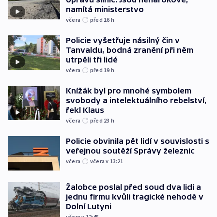
namítá ministerstvo
včera
před 16
h
Policie vyšetřuje násilný čin v
Tanvaldu, bodná zranění při něm
utrpěli tři lidé
včera
před 19
h
Knížák byl pro mnohé symbolem
svobody a intelektuálního rebelství,
řekl Klaus
včera
před 23
h
Policie obvinila pět lidí v souvislosti s
veřejnou soutěží Správy železnic
včera
včera v 13:21
Žalobce poslal před soud dva lidi a
jednu firmu kvůli tragické nehodě v
Dolní Lutyni
včera v 12:45