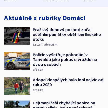
explodoval kilometr
útoku
od plynovodu
Aktuálně z rubriky
Domácí
Pražský duhový pochod začal
uctěním památky obětí berlínského
útoku
12:02
před 26
m
Policie vyšetřuje pobodání v
Tanvaldu jako pokus o vraždu na
dvou osobách
před 2
h
Adopcí dospělých bylo loni nejvíc od
roku 2020
před 3
h
Hejtmani řeší chybějící peníze na
opravu silnic. Jsou nenárokové,