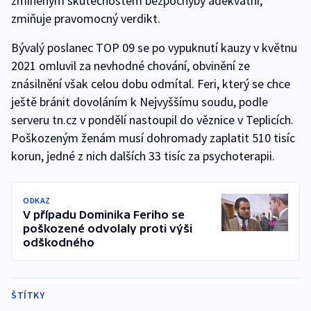
zmíněným skutečnostem bezpochyby adekvátní,“
zmiňuje pravomocný verdikt.
Bývalý poslanec TOP 09 se po vypuknutí kauzy v květnu
2021 omluvil za nevhodné chování, obvinění ze
znásilnění však celou dobu odmítal. Feri, který se chce
ještě bránit dovoláním k Nejvyššímu soudu, podle
serveru tn.cz v pondělí nastoupil do věznice v Teplicích.
Poškozeným ženám musí dohromady zaplatit 510 tisíc
korun, jedné z nich dalších 33 tisíc za psychoterapii.
ODKAZ
V případu Dominika Feriho se
poškozené odvolaly proti výši
odškodného
ŠTÍTKY