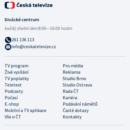
Divácké centrum
každý všední den:
8:00—16:00 hodin
261 136 113
info@ceskatelevize.cz
TV program
Pro média
Živé vysílání
Reklama
TV poplatky
Studio Brno
Teletext
Studio Ostrava
Podcasty
Rada ČT
Počasí
Kariéra
E-shop
Podávání námětů
Mobilní a TV aplikace
Časté dotazy
Vše o ČT
Kontakty