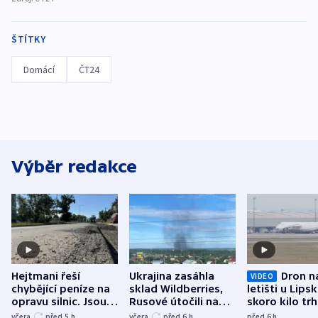
ŠTÍTKY
Domácí
ČT24
Výběr redakce
Hejtmani řeší
Ukrajina zasáhla
Dron n
VIDEO
chybějící peníze na
sklad Wildberries,
letišti u Lips
opravu silnic. Jsou
Rusové útočili na
skoro kilo trh
nenárokové, namítá
trh, hasiče či
indicie ukazuj
včera
před 5
h
včera
před 6
h
před 6
h