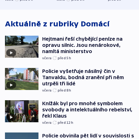
ministerstvo
stadion
Rusko
Aktuálně z rubriky
Domácí
Hejtmani řeší chybějící peníze na
opravu silnic. Jsou nenárokové,
namítá ministerstvo
včera
před 5
h
Policie vyšetřuje násilný čin v
Tanvaldu, bodná zranění při něm
utrpěli tři lidé
včera
před 8
h
Knížák byl pro mnohé symbolem
svobody a intelektuálního rebelství,
řekl Klaus
včera
před 12
h
Policie obvinila pět lidí v souvislosti s