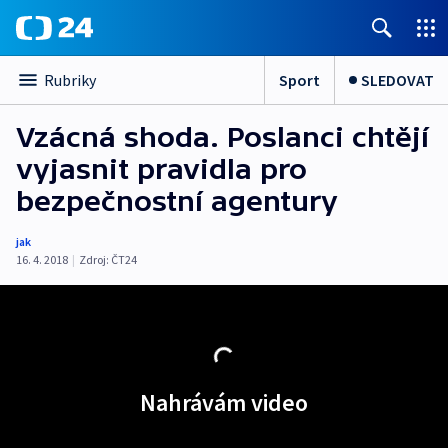
Sport
SLEDOVAT
Rubriky
Vzácná shoda. Poslanci chtějí
vyjasnit pravidla pro
bezpečnostní agentury
jak
16. 4. 2018
|
Zdroj:
ČT24
Nahrávám video