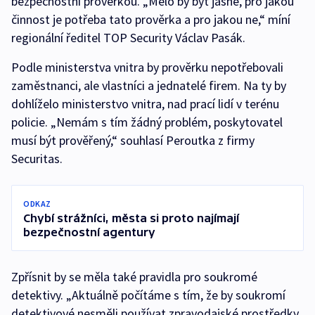
bezpečnostní prověrkou. „Mělo by být jasné, pro jakou
činnost je potřeba tato prověrka a pro jakou ne,“ míní
regionální ředitel TOP Security Václav Pasák.
Podle ministerstva vnitra by prověrku nepotřebovali
zaměstnanci, ale vlastníci a jednatelé firem. Na ty by
dohlíželo ministerstvo vnitra, nad prací lidí v terénu
policie. „Nemám s tím žádný problém, poskytovatel
musí být prověřený,“ souhlasí Peroutka z firmy
Securitas.
ODKAZ
Chybí strážníci, města si proto najímají
bezpečnostní agentury
Zpřísnit by se měla také pravidla pro soukromé
detektivy. „Aktuálně počítáme s tím, že by soukromí
detektivové nesměli používat zpravodajské prostředky,