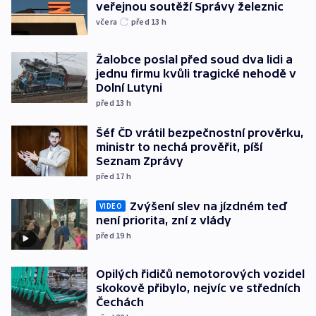
veřejnou soutěží Správy železnic
včera
před 13
h
Žalobce poslal před soud dva lidi a
jednu firmu kvůli tragické nehodě v
Dolní Lutyni
před 13
h
Šéf ČD vrátil bezpečnostní prověrku,
ministr to nechá prověřit, píší
Seznam Zprávy
před 17
h
Zvýšení slev na jízdném teď
VIDEO
není priorita, zní z vlády
před 19
h
Opilých řidičů nemotorových vozidel
skokově přibylo, nejvíc ve středních
Čechách