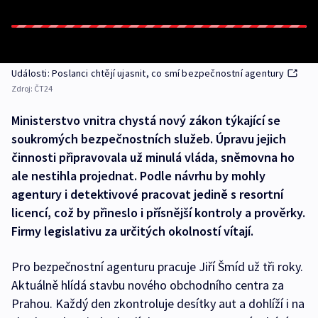
Události: Poslanci chtějí ujasnit, co smí bezpečnostní agentury
Zdroj:
ČT24
Ministerstvo vnitra chystá nový zákon týkající se
soukromých bezpečnostních služeb. Úpravu jejich
činnosti připravovala už minulá vláda, sněmovna ho
ale nestihla projednat. Podle návrhu by mohly
agentury i detektivové pracovat jedině s resortní
licencí, což by přineslo i přísnější kontroly a prověrky.
Firmy legislativu za určitých okolností vítají.
Pro bezpečnostní agenturu pracuje Jiří Šmíd už tři roky.
Aktuálně hlídá stavbu nového obchodního centra za
Prahou. Každý den zkontroluje desítky aut a dohlíží i na