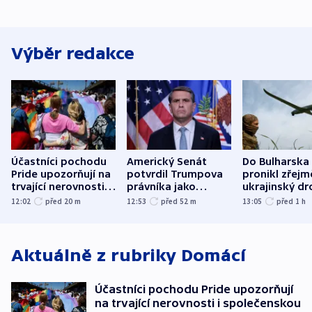
Výběr redakce
Účastníci pochodu
Americký Senát
Do Bulharska
Pride upozorňují na
potvrdil Trumpova
pronikl zřejm
trvající nerovnosti i
právníka jako
ukrajinský dr
společenskou
ministra
explodoval k
12:02
před 20
m
12:53
před 52
m
13:05
před 1
h
atmosféru
spravedlnosti
od plynovod
Aktuálně z rubriky
Domácí
Účastníci pochodu Pride upozorňují
na trvající nerovnosti i společenskou