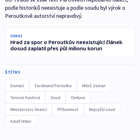
podle historiků neexistuje a podle soudu byl výrok o
Peroutkově autorství nepravdivý.
ODKAZ
Hrad za spor o Peroutkův neexistující článek
dosud zaplatil přes půl milionu korun
ŠTÍTKY
Domácí
Ferdinand Peroutka
Miloš Zeman
Terezie Kaslová
Soud
Omluva
Ministerstvo financí
Přítomnost
Nejvyšší soud
Adolf Hitler