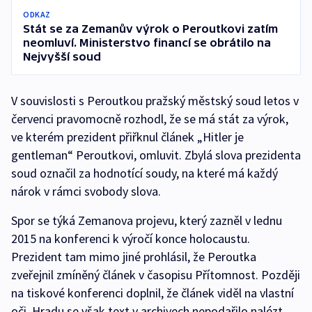
ODKAZ
Stát se za Zemanův výrok o Peroutkovi zatím
neomluví. Ministerstvo financí se obrátilo na
Nejvyšší soud
V souvislosti s Peroutkou pražský městský soud letos v
červenci pravomocně rozhodl, že se má stát za výrok,
ve kterém prezident přiřknul článek „Hitler je
gentleman“ Peroutkovi, omluvit. Zbylá slova prezidenta
soud označil za hodnotící soudy, na které má každý
nárok v rámci svobody slova.
Spor se týká Zemanova projevu, který zazněl v lednu
2015 na konferenci k výročí konce holocaustu.
Prezident tam mimo jiné prohlásil, že Peroutka
zveřejnil zmíněný článek v časopisu Přítomnost. Později
na tiskové konferenci doplnil, že článek viděl na vlastní
oči. Hradu se však text v archivech nepodařilo nalézt,