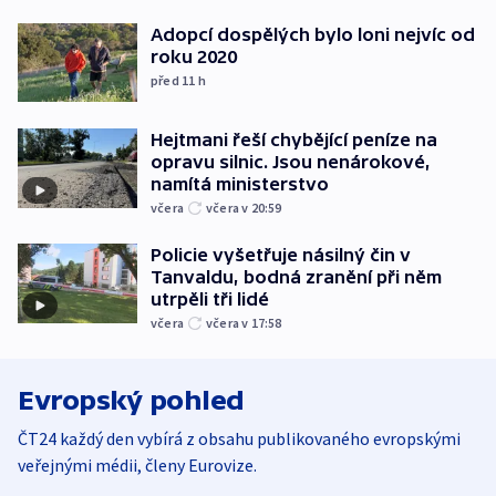
Adopcí dospělých bylo loni nejvíc od
roku 2020
před 11
h
Hejtmani řeší chybějící peníze na
opravu silnic. Jsou nenárokové,
namítá ministerstvo
včera
včera v 20:59
Policie vyšetřuje násilný čin v
Tanvaldu, bodná zranění při něm
utrpěli tři lidé
včera
včera v 17:58
Evropský pohled
ČT24 každý den vybírá z obsahu publikovaného evropskými
veřejnými médii, členy Eurovize.