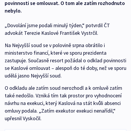
povinnosti se omlouvat. O tom ale zatím rozhodnuto
nebylo.
„Dovolání jsme podali minulý týden,“ potvrdil ČT
advokát Terezie Kaslové František Vystrčil.
Na Nejvyšší soud se v polovině srpna obrátilo i
ministerstvo financí, které ve sporu prezidenta
zastupuje. Současně resort požádal o odklad povinnosti
se Kaslové omlouvat – alespoň do té doby, než ve sporu
udělá jasno Nejvyšší soud.
O odkladu ale zatím soud nerozhodl a k omluvě zatím
také nedošlo. Vzniká tím tak prostor pro vyhodnocení
návrhu na exekuci, který Kaslová na stát kvůli absenci
omluvy podala. „Zatím exekutor exekuci nenařídil,“
upřesnil Vyskočil.