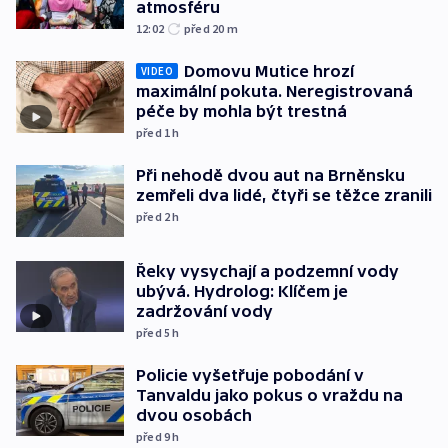
atmosféru
12:02
před 20
m
Domovu Mutice hrozí
VIDEO
maximální pokuta. Neregistrovaná
péče by mohla být trestná
před 1
h
Při nehodě dvou aut na Brněnsku
zemřeli dva lidé, čtyři se těžce zranili
před 2
h
Řeky vysychají a podzemní vody
ubývá. Hydrolog: Klíčem je
zadržování vody
před 5
h
Policie vyšetřuje pobodání v
Tanvaldu jako pokus o vraždu na
dvou osobách
před 9
h