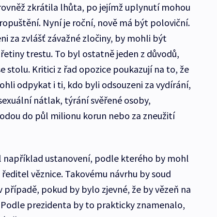
ovněž zkrátila lhůta, po jejímž uplynutí mohou
puštění. Nyní je roční, nově má být poloviční.
eni za zvlášť závažné zločiny, by mohli být
etiny trestu. To byl ostatně jeden z důvodů,
e stolu. Kritici z řad opozice poukazují na to, že
ohli odpykat i ti, kdo byli odsouzeni za vydírání,
sexuální nátlak, týrání svěřené osoby,
kodou do půl milionu korun nebo za zneužití
al například ustanovení, podle kterého by mohl
 ředitel věznice. Takovému návrhu by soud
v případě, pokud by bylo zjevné, že by vězeň na
 Podle prezidenta by to prakticky znamenalo,