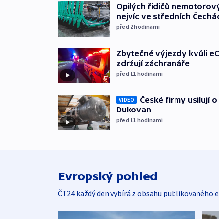
Opilých řidičů nemotorový
nejvíc ve středních Čechá
před 2
hodinami
Zbytečné výjezdy kvůli eC
zdržují záchranáře
před 11
hodinami
České firmy usilují 
VIDEO
Dukovan
před 11
hodinami
Evropský pohled
ČT24 každý den vybírá z obsahu publikovaného e