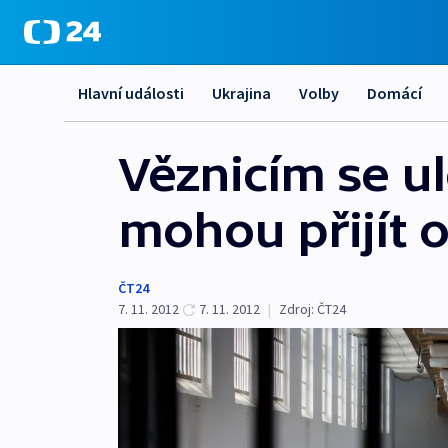
Hlavní události
Ukrajina
Volby
Domácí
Věznicím se ul
mohou přijít o
ČT24
7. 11. 2012
7. 11. 2012
|
Zdroj:
ČT24