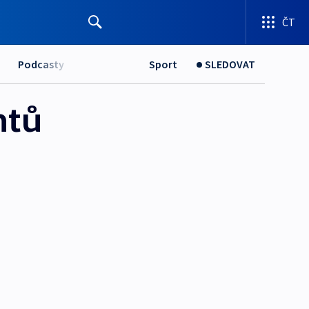
ČT
Podcasty
Sport
SLEDOVAT
ntů