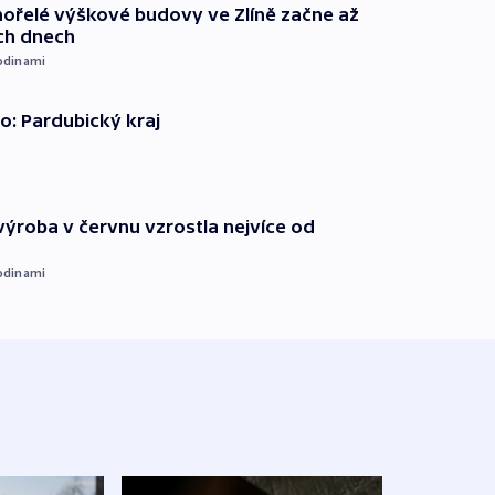
ořelé výškové budovy ve Zlíně začne až
ích dnech
odinami
o: Pardubický kraj
ýroba v červnu vzrostla nejvíce od
odinami