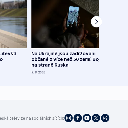
Litevští
Na Ukrajině jsou zadržováni
Španě
 o
občané z více než 50 zemí. Bojovali
dosta
na straně Ruska
4. 8. 20
5. 8. 2026
eská televize na sociálních sítích: