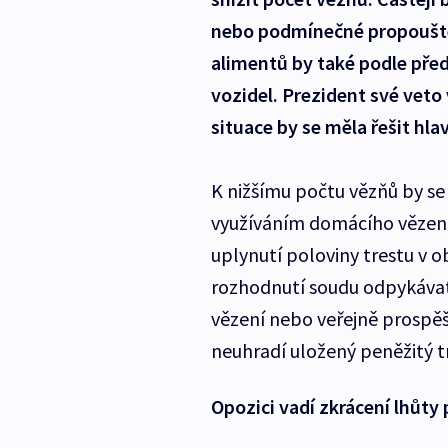
nebo podmínečné propouště
alimentů by také podle pře
vozidel. Prezident své veto
situace by se měla řešit hl
K nižšímu počtu vězňů by s
využíváním domácího vězení
uplynutí poloviny trestu v 
rozhodnutí soudu odpykávat 
vězení nebo veřejně prospěš
neuhradí uložený peněžitý tr
Opozici vadí zkrácení lhůt