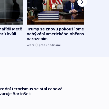
ařídil Metě
Trump se znovu pokouší omezit
Veden
arů kvůli
nabývání amerického občanství
podpo
m
narozením
bojk
včera
před 5
hodinami
včera
rodní terorismus se stal cenově
varuje Bartošek