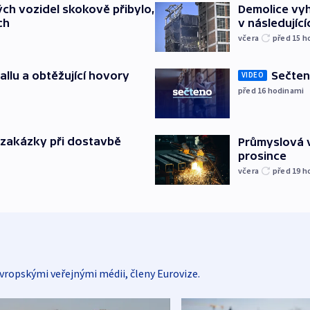
ch vozidel skokově přibylo,
Demolice vyh
ch
v následujíc
včera
před 15
h
allu a obtěžující hovory
Sečten
VIDEO
před 16
hodinami
o zakázky při dostavbě
Průmyslová v
prosince
včera
před 19
h
vropskými veřejnými médii, členy Eurovize.