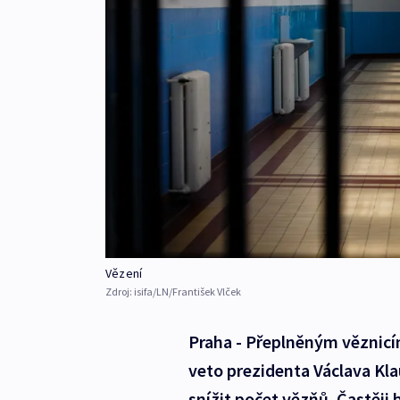
Vězení
Zdroj:
isifa/LN/František Vlček
Praha - Přeplněným věznicím
veto prezidenta Václava Klau
snížit počet vězňů. Častěji