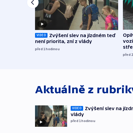
Opi
Zvýšení slev na jízdném teď
VIDEO
vozi
není priorita, zní z vlády
stř
před 1
hodinou
před 
Aktuálně z rubri
Zvýšení slev na jízdn
VIDEO
vlády
před 1
hodinou