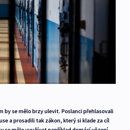
 by se mělo brzy ulevit. Poslanci přehlasovali
se a prosadili tak zákon, který si klade za cíl
 by se mělo využívat například domácí vězení