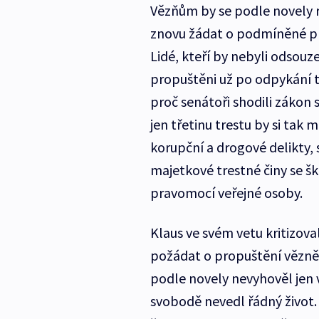
Vězňům by se podle novely r
znovu žádat o podmíněné pro
Lidé, kteří by nebyli odsouz
propuštěni už po odpykání tř
proč senátoři shodili zákon s
jen třetinu trestu by si tak m
korupční a drogové delikty, 
majetkové trestné činy se š
pravomocí veřejné osoby.
Klaus ve svém vetu kritizov
požádat o propuštění vězně
podle novely nevyhověl jen 
svobodě nevedl řádný život.