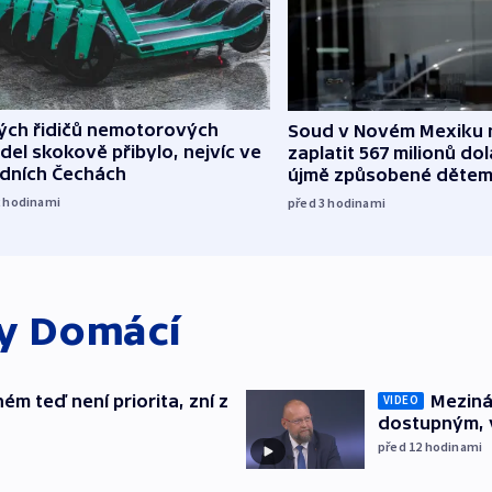
lých řidičů nemotorových
Soud v Novém Mexiku n
del skokově přibylo, nejvíc ve
zaplatit 567 milionů dol
edních Čechách
újmě způsobené děte
2
hodinami
před 3
hodinami
ky
Domácí
ém teď není priorita, zní z
Meziná
VIDEO
dostupným, 
před 12
hodinami