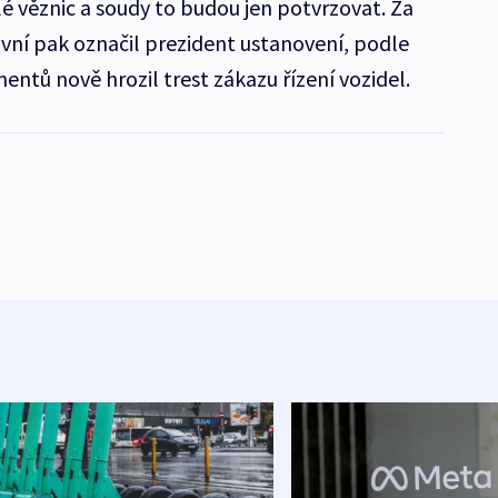
é věznic a soudy to budou jen potvrzovat. Za
ní pak označil prezident ustanovení, podle
entů nově hrozil trest zákazu řízení vozidel.