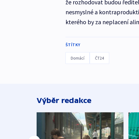
že rozhodovat budou ředitel
nesmyslné a kontraproduktiv
kterého by za neplacení alim
ŠTÍTKY
Domácí
ČT24
Výběr redakce