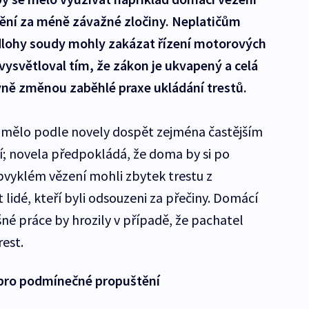
ní za méně závažné zločiny. Neplatičům
dlohy soudy mohly zakázat řízení motorových
 vysvětloval tím, že zákon je ukvapený a celá
avně změnou zaběhlé praxe ukládání trestů.
e mělo podle novely dospět zejména častějším
; novela předpokládá, že doma by si po
obvyklém vězení mohli zbytek trestu z
lidé, kteří byli odsouzeni za přečiny. Domácí
né práce by hrozily v případě, že pachatel
est.
y pro podmínečné propuštění