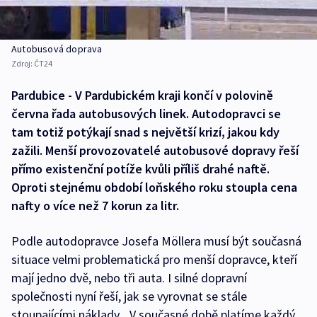
Autobusová doprava
Zdroj:
ČT24
Pardubice - V Pardubickém kraji končí v polovině
června řada autobusových linek. Autodopravci se
tam totiž potýkají snad s největší krizí, jakou kdy
zažili. Menší provozovatelé autobusové dopravy řeší
přímo existenční potíže kvůli příliš drahé naftě.
Oproti stejnému období loňského roku stoupla cena
nafty o více než 7 korun za litr.
Podle autodopravce Josefa Möllera musí být současná
situace velmi problematická pro menší dopravce, kteří
mají jedno dvě, nebo tři auta. I silné dopravní
společnosti nyní řeší, jak se vyrovnat se stále
stoupajícími náklady. „V současné době platíme každý