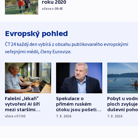
roku 2020
včera v 09:45
Evropský pohled
ČT24 každý den vybírá z obsahu publikovaného evropskými
veřejnými médii, členy Eurovize.
Falešní „lékaři“
Spekulace o
Pobyt u vodn
vytvoření AI šíří
přímém ruském
ploch zvyšuje
mezi staršími
útoku jsou pošetilé,
duševní poho
Poláky nebezpečné
míní estonský
ukázala
včera v 07:00
7. 8. 2026
7. 8. 2026
zdravotní rady
bezpečnostní
mezinárodní 
expert