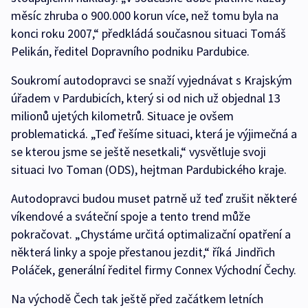
měsíc zhruba o 900.000 korun více, než tomu byla na
konci roku 2007,“ předkládá současnou situaci Tomáš
Pelikán, ředitel Dopravního podniku Pardubice.
Soukromí autodopravci se snaží vyjednávat s Krajským
úřadem v Pardubicích, který si od nich už objednal 13
milionů ujetých kilometrů. Situace je ovšem
problematická. „Teď řešíme situaci, která je výjimečná a
se kterou jsme se ještě nesetkali,“ vysvětluje svoji
situaci Ivo Toman (ODS), hejtman Pardubického kraje.
Autodopravci budou muset patrně už teď zrušit některé
víkendové a sváteční spoje a tento trend může
pokračovat. „Chystáme určitá optimalizační opatření a
některá linky a spoje přestanou jezdit,“ říká Jindřich
Poláček, generální ředitel firmy Connex Východní Čechy.
Na východě Čech tak ještě před začátkem letních