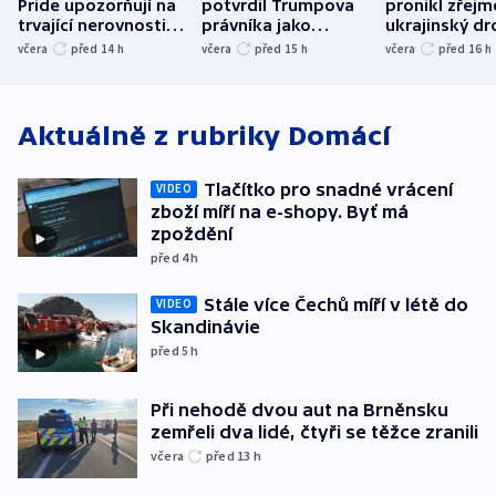
Pride upozorňují na
potvrdil Trumpova
pronikl zřejm
trvající nerovnosti i
právníka jako
ukrajinský dr
společenskou
ministra
explodoval k
včera
před 14
h
včera
před 15
h
včera
před 16
h
atmosféru
spravedlnosti
od plynovod
Aktuálně z rubriky
Domácí
Tlačítko pro snadné vrácení
VIDEO
zboží míří na e-shopy. Byť má
zpoždění
před 4
h
Stále více Čechů míří v létě do
VIDEO
Skandinávie
před 5
h
Při nehodě dvou aut na Brněnsku
zemřeli dva lidé, čtyři se těžce zranili
včera
před 13
h