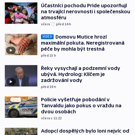
Účastníci pochodu Pride upozorňují
na trvající nerovnosti i společenskou
atmosféru
včera
před 14
h
Domovu Mutice hrozí
VIDEO
maximální pokuta. Neregistrovaná
péče by mohla být trestná
před 15
h
Řeky vysychají a podzemní vody
ubývá. Hydrolog: Klíčem je
zadržování vody
před 19
h
Policie vyšetřuje pobodání v
Tanvaldu jako pokus o vraždu na
dvou osobách
včera v 11:22
Adopcí dospělých bylo loni nejvíc od