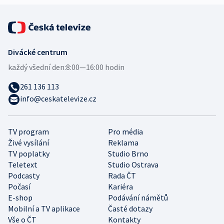
Divácké centrum
každý všední den:
8:00—16:00 hodin
261 136 113
info@ceskatelevize.cz
TV program
Pro média
Živé vysílání
Reklama
TV poplatky
Studio Brno
Teletext
Studio Ostrava
Podcasty
Rada ČT
Počasí
Kariéra
E-shop
Podávání námětů
Mobilní a TV aplikace
Časté dotazy
Vše o ČT
Kontakty