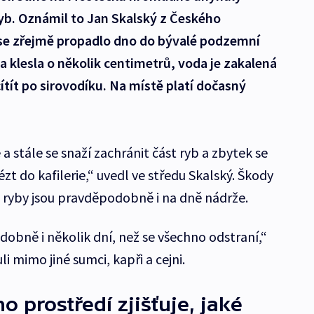
ryb. Oznámil to Jan Skalský z Českého
 se zřejmě propadlo dno do bývalé podzemní
a klesla o několik centimetrů, voda je zakalená
cítít po sirovodíku. Na místě platí dočasný
 stále se snaží zachránit část ryb a zbytek se
zt do kafilerie,“ uvedl ve středu Skalský. Škody
é ryby jsou pravděpodobně i na dně nádrže.
obně i několik dní, než se všechno odstraní,“
li mimo jiné sumci, kapři a cejni.
o prostředí zjišťuje, jaké