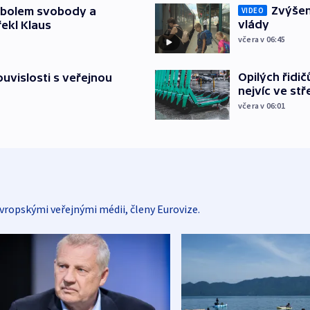
Zvýšení
mbolem svobody a
VIDEO
vlády
řekl Klaus
včera v 06:45
Opilých řidi
souvislosti s veřejnou
nejvíc ve st
včera v 06:01
vropskými veřejnými médii, členy Eurovize.