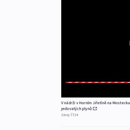
V nádrži v Horním Jiřetíně na Mosteck
jedovatých plynů
Zdroj:
ČT24