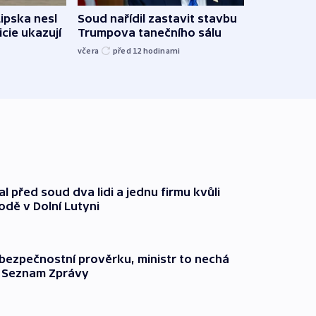
Lipska nesl
Soud nařídil zastavit stavbu
Žido
icie ukazují
Trumpova tanečního sálu
břehu
kriti
včera
před 12
hodinami
před 1
l před soud dva lidi a jednu firmu kvůli
odě v Dolní Lutyni
l bezpečnostní prověrku, ministr to nechá
ší Seznam Zprávy