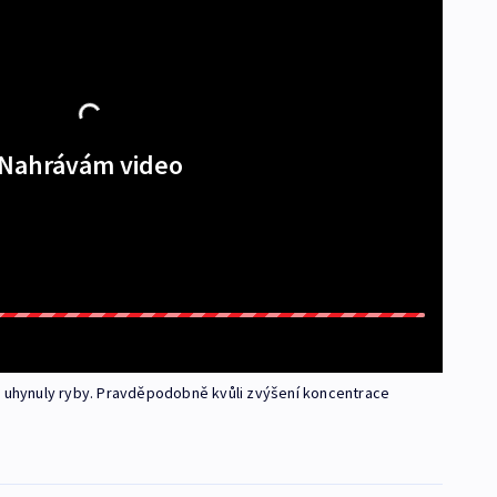
Nahrávám video
u uhynuly ryby. Pravděpodobně kvůli zvýšení koncentrace