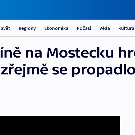
Svět
Regiony
Ekonomika
Počasí
Věda
Kultura
etíně na Mostecku 
 zřejmě se propadl