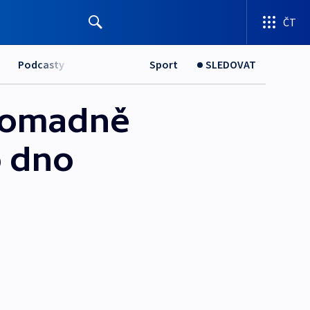
ČT
Podcasty
Sport
SLEDOVAT
hromadně
o dno