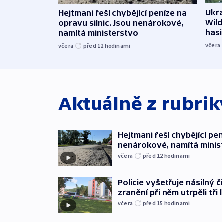
Ukra
Hejtmani řeší chybějící peníze na
Wild
opravu silnic. Jsou nenárokové,
hasi
namítá ministerstvo
včera
včera
před 12
hodinami
Aktuálně z rubri
Hejtmani řeší chybějící pen
nenárokové, namítá minis
včera
před 12
hodinami
Policie vyšetřuje násilný 
zranění při něm utrpěli tři 
včera
před 15
hodinami