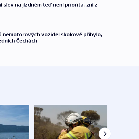
 slev na jízdném teď není priorita, zní z
čů nemotorových vozidel skokově přibylo,
ředních Čechách