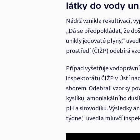
látky do vody un
Nádrž vznikla rekultivací, 
„Dá se předpokládat, že doš
unikly jedovaté plyny,“ uved
prostředí (ČIŽP) odebírá vzo
Případ vyšetřuje vodoprávní 
inspektorátu ČIŽP v Ústí na
sborem. Odebrali vzorky po
kyslíku, amoniakálního dusí
pH a sirovodíku. Výsledky an
týdne,“ uvedla mluvčí insp