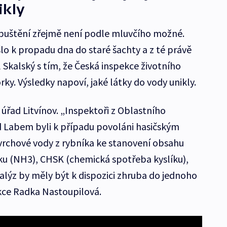
ikly
vypuštění zřejmě není podle mluvčího možné.
lo k propadu dna do staré šachty a z té právě
l Skalský s tím, že Česká inspekce životního
rky. Výsledky napoví, jaké látky do vody unikly.
úřad Litvínov. „Inspektoři z Oblastního
d Labem byli k případu povoláni hasičským
vrchové vody z rybníka ke stanovení obsahu
ku (NH3), CHSK (chemická spotřeba kyslíku),
alýz by měly být k dispozici zhruba do jednoho
ekce Radka Nastoupilová.