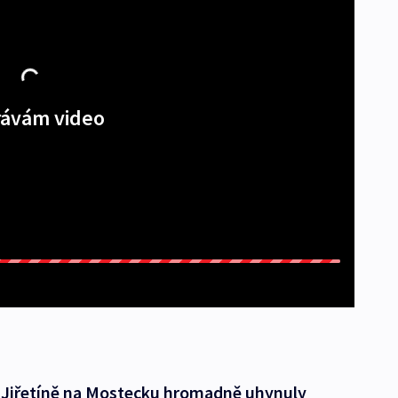
ávám video
 Jiřetíně na Mostecku hromadně uhynuly