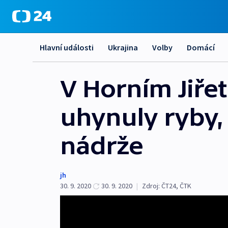
Hlavní události
Ukrajina
Volby
Domácí
V Horním Jiř
uhynuly ryby,
nádrže
jh
30. 9. 2020
30. 9. 2020
|
Zdroj:
ČT24
,
ČTK