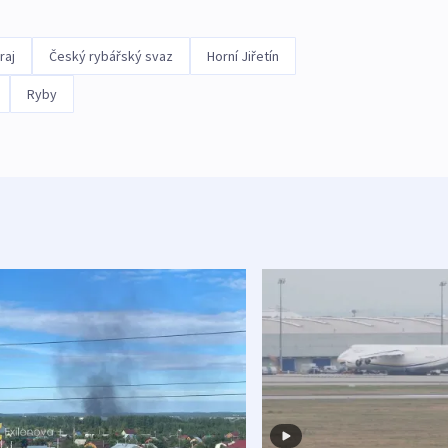
raj
Český rybářský svaz
Horní Jiřetín
Ryby