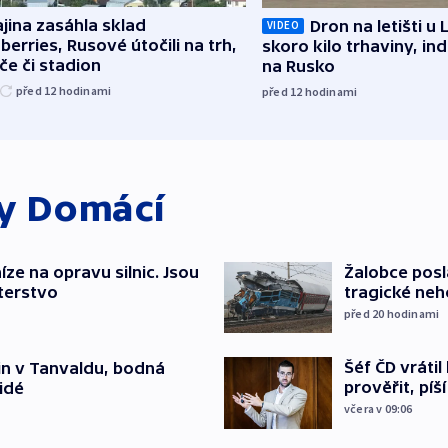
jina zasáhla sklad
Dron na letišti u 
VIDEO
berries, Rusové útočili na trh,
skoro kilo trhaviny, ind
če či stadion
na Rusko
před 12
hodinami
před 12
hodinami
ky
Domácí
íze na opravu silnic. Jsou
Žalobce posla
terstvo
tragické neh
před 20
hodinami
Šéf ČD vráti
čin v Tanvaldu, bodná
prověřit, pí
lidé
včera v 09:06