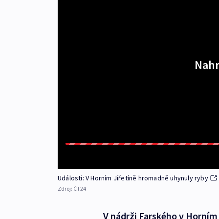
Nahr
Události: V Horním Jiřetíně hromadně uhynuly ryby
Zdroj:
ČT24
V nádrži Farského v Horním