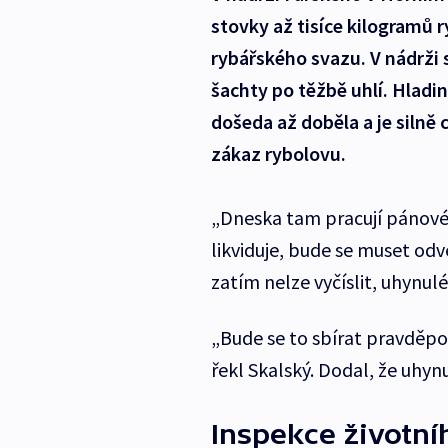
stovky až tisíce kilogramů 
rybářského svazu. V nádrži
šachty po těžbě uhlí. Hladin
došeda až doběla a je silně 
zákaz rybolovu.
„Dneska tam pracují pánové a
likviduje, bude se muset odvé
zatím nelze vyčíslit, uhynul
„Bude se to sbírat pravděpod
řekl Skalský. Dodal, že uhynu
Inspekce životníh