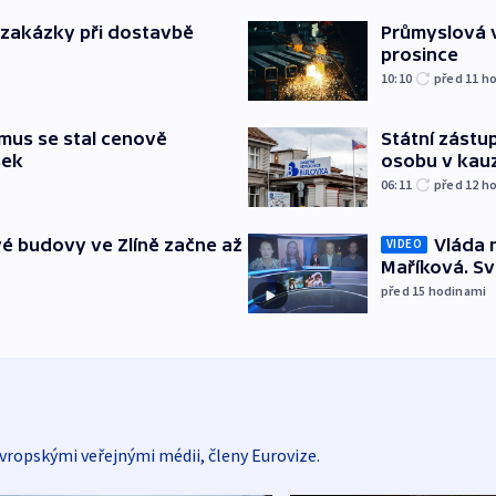
o zakázky při dostavbě
Průmyslová v
prosince
10:10
před 11
ho
mus se stal cenově
Státní zástup
šek
osobu v kau
06:11
před 12
ho
é budovy ve Zlíně začne až
Vláda 
VIDEO
Maříková. Sv
před 15
hodinami
vropskými veřejnými médii, členy Eurovize.