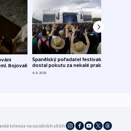
Španělský pořadatel festivalu
ováni
Lesn
dostal pokutu za nekalé praktiky
mí. Bojovali
dopa
zdrav
4. 8. 2026
4. 8. 20
eská televize na sociálních sítích: