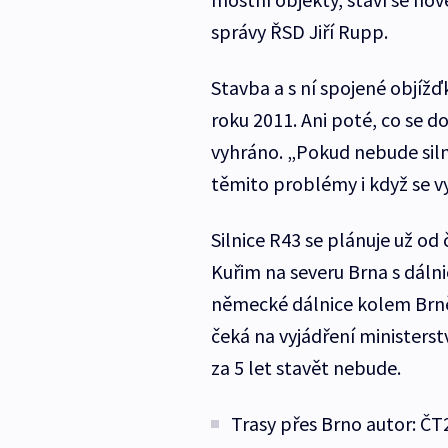
správy ŘSD Jiří Rupp.
Stavba a s ní spojené objíž
roku 2011. Ani poté, co se 
vyhráno. „Pokud nebude siln
těmito problémy i když se v
Silnice R43 se plánuje už od 
Kuřim na severu Brna s dálnic
německé dálnice kolem Brně
čeká na vyjádření ministerst
za 5 let stavět nebude.
Trasy přes Brno autor: ČT2