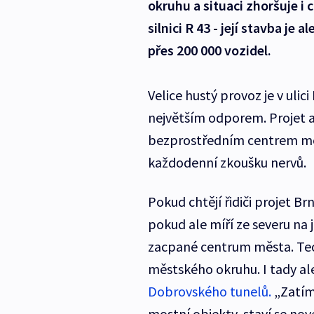
okruhu a situaci zhoršuje i c
silnici R 43 - její stavba je
přes 200 000 vozidel.
Velice hustý provoz je v ulici
největším odporem. Projet a
bezprostředním centrem mě
každodenní zkoušku nervů.
Pokud chtějí řidiči projet Br
pokud ale míří ze severu na j
zacpané centrum města. Teor
městského okruhu. I tady al
Dobrovského tunelů.
„Zatím 
mostní objekty, staví se nov