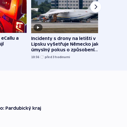
 eCallu a
Incidenty s drony na letišti v
Klima
jí
Lipsku vyšetřuje Německo jako
podn
úmyslný pokus o způsobení
i sví
exploze
10:56
před 3
hodinami
12:08
o: Pardubický kraj