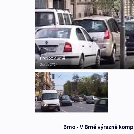
Provoz v Brně
Zdroj:
ČT24
Brno - V Brně výrazně komp