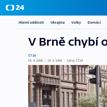
Hlavní události
Ukrajina
Volby
Domácí
V Brně chybí 
ČT24
18. 4. 2008
18. 4. 2008
|
Zdroj:
ČT24