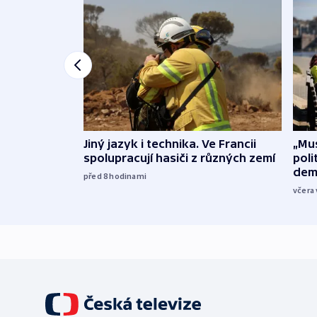
Jiný jazyk i technika. Ve Francii
„Mus
spolupracují hasiči z různých zemí
poli
dem
před 8
hodinami
včera 