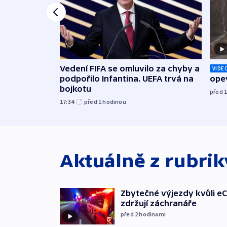
Vedení FIFA se omluvilo za chyby a
VIDE
podpořilo Infantina. UEFA trvá na
opev
bojkotu
před 
17:34
před 1
hodinou
Aktuálně z rubri
Zbytečné výjezdy kvůli eC
zdržují záchranáře
před 2
hodinami