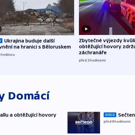
Zbytečné výjezdy kvůli
Ukrajina buduje další
O
obtěžující hovory zdržu
nění na hranici s Běloruskem
záchranáře
1
hodinou
před 2
hodinami
ky
Domácí
allu a obtěžující hovory
Sečten
VIDEO
před 8
hodinami