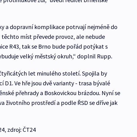
ďky a dopravní komplikace potrvají nejméně do
do těchto míst převede provoz, ale nebude
ice R43, tak se Brno bude pořád potýkat s
ybuduje velký městský okruh,“ doplnil Rupp.
čtyřicátých let minulého století. Spojila by
í D1. Ve hře jsou dvě varianty - trasa bývalé
nské přehrady a Boskovickou brázdou. Nyní se
va životního prostředí a podle ŘSD se dříve jak
4, zdroj: ČT24