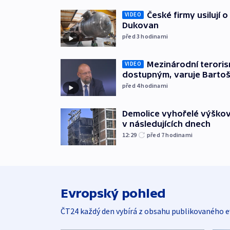
České firmy usilují 
VIDEO
Dukovan
před 3
hodinami
Mezinárodní teroris
VIDEO
dostupným, varuje Barto
před 4
hodinami
Demolice vyhořelé výškov
v následujících dnech
12:29
před 7
hodinami
Evropský pohled
ČT24 každý den vybírá z obsahu publikovaného e