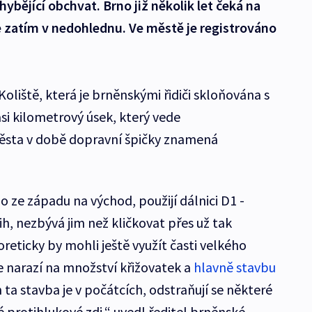
hybějící obchvat. Brno již několik let čeká na
 ale zatím v nedohlednu. Ve městě je registrováno
 Koliště, která je brněnskými řidiči skloňována s
si kilometrový úsek, který vede
sta v době dopravní špičky znamená
no ze západu na východ, použijí dálnici D1 -
ih, nezbývá jim než kličkovat přes už tak
eticky by mohli ještě využít časti velkého
e narazí na množství křižovatek a
hlavně stavbu
ta stavba je v počátcích, odstraňují se některé
é protihlukové zdi,“ uvedl ředitel brněnské