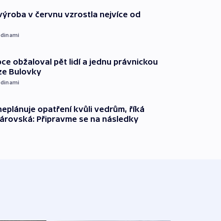
ýroba v červnu vzrostla nejvíce od
dinami
ce obžaloval pět lidí a jednu právnickou
ze Bulovky
dinami
neplánuje opatření kvůli vedrům, říká
árovská: Připravme se na následky