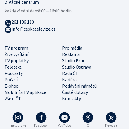
Divácké centrum
každý všední den:
8:00—16:00 hodin
261 136 113
info@ceskatelevize.cz
TV program
Pro média
Živé vysílání
Reklama
TV poplatky
Studio Brno
Teletext
Studio Ostrava
Podcasty
Rada ČT
Počasí
Kariéra
E-shop
Podávání námětů
Mobilní a TV aplikace
Časté dotazy
Vše o ČT
Kontakty
Instagram
Facebook
YouTube
X
Threads