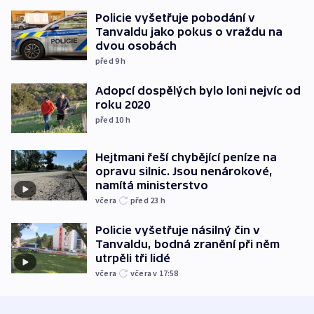
Policie vyšetřuje pobodání v
Tanvaldu jako pokus o vraždu na
dvou osobách
před 9
h
Adopcí dospělých bylo loni nejvíc od
roku 2020
před 10
h
Hejtmani řeší chybějící peníze na
opravu silnic. Jsou nenárokové,
namítá ministerstvo
včera
před 23
h
Policie vyšetřuje násilný čin v
Tanvaldu, bodná zranění při něm
utrpěli tři lidé
včera
včera v 17:58