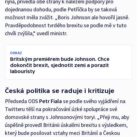
října, přivedla obě strany k nalezení podpory pro
dojednanou dohodu, podle Petříčka by se taková
možnost měla zvážit. „Boris Johnson ale hovořil jasně.
Pravděpodobnost tvrdého brexitu se podle mě v tuto
chvíli zvýšila,“ uvedl ministr.
ODKAZ
Britským premiérem bude Johnson. Chce
dokončit brexit, sjednotit zemi a porazit
labouristy
Česká politika se raduje i kritizuje
Předseda ODS
Petr Fiala
se podle svého vyjádření na
Twitteru těší na pokračování úzké spolupráce své
domovské strany s Johnsonovými toryi. „Přeji mu, aby
úspěšně provedl Británii úskalími brexitu s výsledkem,
který bude posilovat vztahy mezi Británií a Českou