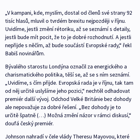
„V kampani, kde, myslím, dostal od členů své strany 92
tisíc hlasů, mluvil o tvrdém brexitu nejpozději v říjnu.
Uvidíme, jestli změní rétoriku, až se seznámí s detaily,
jestli bude mít pocit, že to je dobré rozhodnutí. A jestli
nepřijde s něčím, až bude součástí Evropské rady,“ řekl
Babiš novinářům.
Bývalého starostu Londýna označil za energického a
charismatického politika, těší se, až se s ním seznámí.
„Uvidíme, s čím přijde. Evropská rada je v říjnu, tak tam
od něj určitě uslyšíme jeho pozici,“ nechtěl odhadovat
premiér další vývoj. Odchod Velké Británie bez dohody
ale nepovažuje za dobré řešení. „Bez dohody je to
určitě špatně (…) Možná změní názor v rámci diskusí,“
doufá český premiér.
Johnson nahradí v čele vlády Theresu Mayovou, které