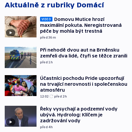
Aktuálně z rubriky
Domácí
Domovu Mutice hrozí
VIDEO
maximální pokuta. Neregistrovaná
péče by mohla být trestná
před 36
m
Při nehodě dvou aut na Brněnsku
zemřeli dva lidé, čtyři se těžce zranili
před 1
h
Účastníci pochodu Pride upozorňují
na trvající nerovnosti i společenskou
atmosféru
12:02
před 2
h
Řeky vysychají a podzemní vody
ubývá. Hydrolog: Klíčem je
zadržování vody
před 4
h