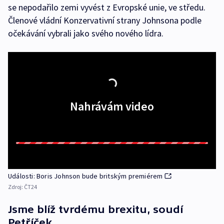
se nepodařilo zemi vyvést z Evropské unie, ve středu.
Členové vládní Konzervativní strany Johnsona podle
očekávání vybrali jako svého nového lídra.
Nahrávám video
Události: Boris Johnson bude britským premiérem
Zdroj:
ČT24
Jsme blíž tvrdému brexitu, soudí
Petříček