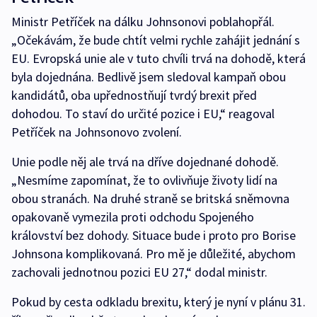
Ministr Petříček na dálku Johnsonovi poblahopřál.
„Očekávám, že bude chtít velmi rychle zahájit jednání s
EU. Evropská unie ale v tuto chvíli trvá na dohodě, která
byla dojednána. Bedlivě jsem sledoval kampaň obou
kandidátů, oba upřednostňují tvrdý brexit před
dohodou. To staví do určité pozice i EU,“ reagoval
Petříček na Johnsonovo zvolení.
Unie podle něj ale trvá na dříve dojednané dohodě.
„Nesmíme zapomínat, že to ovlivňuje životy lidí na
obou stranách. Na druhé straně se britská sněmovna
opakovaně vymezila proti odchodu Spojeného
království bez dohody. Situace bude i proto pro Borise
Johnsona komplikovaná. Pro mě je důležité, abychom
zachovali jednotnou pozici EU 27,“ dodal ministr.
Pokud by cesta odkladu brexitu, který je nyní v plánu 31.