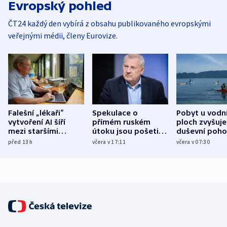
Evropský pohled
ČT24 každý den vybírá z obsahu publikovaného evropskými
veřejnými médii, členy Eurovize.
Falešní „lékaři“
Spekulace o
Pobyt u vodn
vytvoření AI šíří
přímém ruském
ploch zvyšuje
mezi staršími
útoku jsou pošetilé,
duševní poho
Poláky nebezpečné
míní estonský
ukázala
před 13
h
včera v 17:11
včera v 07:30
zdravotní rady
bezpečnostní
mezinárodní 
expert