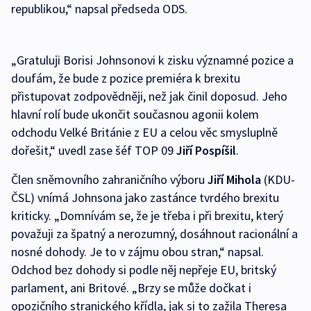
republikou,“ napsal předseda ODS.
„Gratuluji Borisi Johnsonovi k zisku významné pozice a
doufám, že bude z pozice premiéra k brexitu
přistupovat zodpovědněji, než jak činil doposud. Jeho
hlavní rolí bude ukončit současnou agonii kolem
odchodu Velké Británie z EU a celou věc smysluplně
dořešit,“ uvedl zase šéf TOP 09
Jiří Pospíšil
.
Člen sněmovního zahraničního výboru
Jiří Mihola
(KDU-
ČSL) vnímá Johnsona jako zastánce tvrdého brexitu
kriticky. „Domnívám se, že je třeba i při brexitu, který
považuji za špatný a nerozumný, dosáhnout racionální a
nosné dohody. Je to v zájmu obou stran,“ napsal.
Odchod bez dohody si podle něj nepřeje EU, britský
parlament, ani Britové. „Brzy se může dočkat i
opozičního stranického křídla, jak si to zažila Theresa