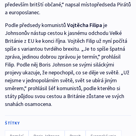
především britští občané,“ napsal místopředseda Pirátů
a europoslanec.
Podle předsedy komunistů
Vojtěcha Filipa
je
Johnsonův nástup cestou k jasnému odchodu Velké
Británie z EU ke konci října. Vojtěch Filip už nyní počítá
spíše s variantou tvrdého brexitu. „Je to spíše špatná
zpráva, jedinou dobrou zprávou je termín,“ prohlásil
Filip. Podle něj Boris Johnson se svými siláckými
projevy ukazuje, že nepochopil, co se děje ve světě. „Už
nejsme v jednopolárním světě, svět se ubírá jiným
směrem,“ prohlásil šéf komunistů, podle kterého si
státy půjdou svou cestou a Británie zůstane ve svých
snahách osamocena.
ŠTÍTKY