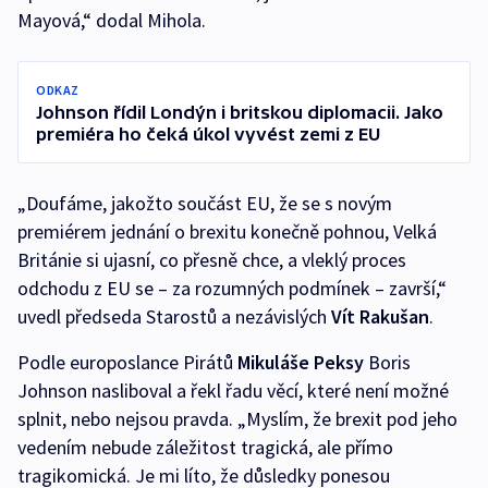
Mayová,“ dodal Mihola.
ODKAZ
Johnson řídil Londýn i britskou diplomacii. Jako
premiéra ho čeká úkol vyvést zemi z EU
„Doufáme, jakožto součást EU, že se s novým
premiérem jednání o brexitu konečně pohnou, Velká
Británie si ujasní, co přesně chce, a vleklý proces
odchodu z EU se – za rozumných podmínek – završí,“
uvedl předseda Starostů a nezávislých
Vít Rakušan
.
Podle europoslance Pirátů
Mikuláše Peksy
Boris
Johnson nasliboval a řekl řadu věcí, které není možné
splnit, nebo nejsou pravda. „Myslím, že brexit pod jeho
vedením nebude záležitost tragická, ale přímo
tragikomická. Je mi líto, že důsledky ponesou