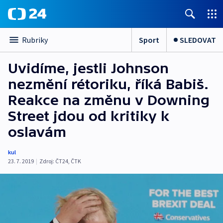
Sport
SLEDOVAT
Rubriky
Uvidíme, jestli Johnson
nezmění rétoriku, říká Babiš.
Reakce na změnu v Downing
Street jdou od kritiky k
oslavám
kul
23. 7. 2019
|
Zdroj:
ČT24
,
ČTK