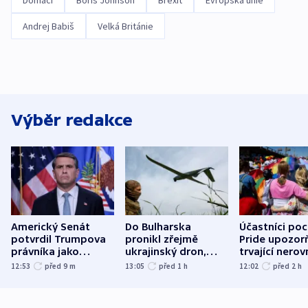
Domácí
Boris Johnson
Brexit
Evropská unie
Andrej Babiš
Velká Británie
Výběr redakce
Americký Senát
Do Bulharska
Účastníci po
potvrdil Trumpova
pronikl zřejmě
Pride upozorň
právníka jako
ukrajinský dron,
trvající nerov
ministra
explodoval kilometr
společensko
12:53
před 9
m
13:05
před 1
h
12:02
před 2
h
spravedlnosti
od plynovodu
atmosféru