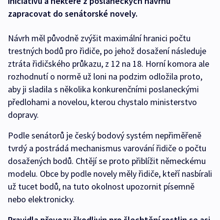
iniciativu a některé z poslaneckých návrhů
zapracovat do senátorské novely.
Návrh měl původně zvýšit maximální hranici počtu
trestných bodů pro řidiče, po jehož dosažení následuje
ztráta řidičského průkazu, z 12 na 18. Horní komora ale
rozhodnutí o normě už loni na podzim odložila proto,
aby ji sladila s několika konkurenčními poslaneckými
předlohami a novelou, kterou chystalo ministerstvo
dopravy.
Podle senátorů je český bodový systém nepřiměřeně
tvrdý a postrádá mechanismus varování řidiče o počtu
dosažených bodů. Chtějí se proto přiblížit německému
modelu. Obce by podle novely měly řidiče, kteří nasbírali
už tucet bodů, na tuto okolnost upozornit písemně
nebo elektronicky.
Pravidla převozu škodlivin pro šlechtění rostlin se asi