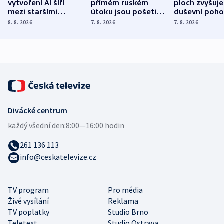
vytvoření AI šíří
přímém ruském
ploch zvyšuje
mezi staršími
útoku jsou pošetilé,
duševní poho
Poláky nebezpečné
míní estonský
ukázala
8. 8. 2026
7. 8. 2026
7. 8. 2026
zdravotní rady
bezpečnostní
mezinárodní 
expert
Divácké centrum
každý všední den:
8:00—16:00 hodin
261 136 113
info@ceskatelevize.cz
TV program
Pro média
Živé vysílání
Reklama
TV poplatky
Studio Brno
Teletext
Studio Ostrava