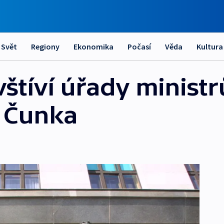
Svět
Regiony
Ekonomika
Počasí
Věda
Kultura
štíví úřady ministr
a Čunka