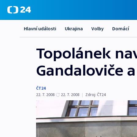
Hlavní události
Ukrajina
Volby
Domácí
Topolánek nav
Gandaloviče 
ČT24
22. 7. 2008
22. 7. 2008
|
Zdroj:
ČT24