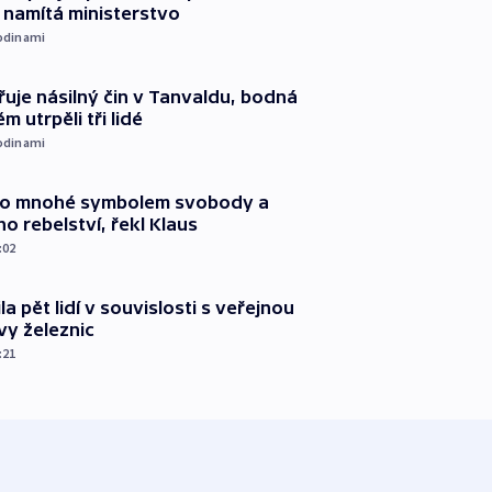
namítá ministerstvo
odinami
řuje násilný čin v Tanvaldu, bodná
m utrpěli tři lidé
odinami
pro mnohé symbolem svobody a
ho rebelství, řekl Klaus
:02
ila pět lidí v souvislosti s veřejnou
vy železnic
:21