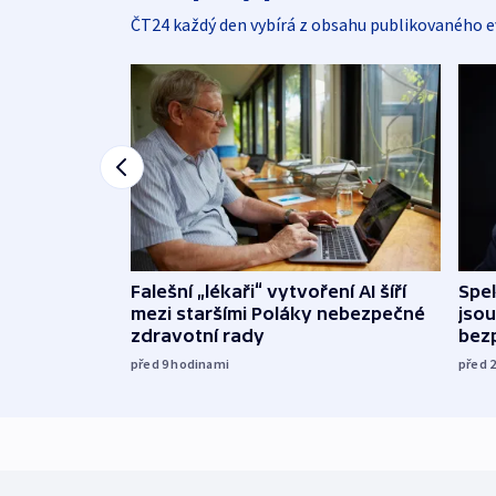
ČT24 každý den vybírá z obsahu publikovaného e
Falešní „lékaři“ vytvoření AI šíří
Spe
mezi staršími Poláky nebezpečné
jsou
zdravotní rady
bez
před 9
hodinami
před 