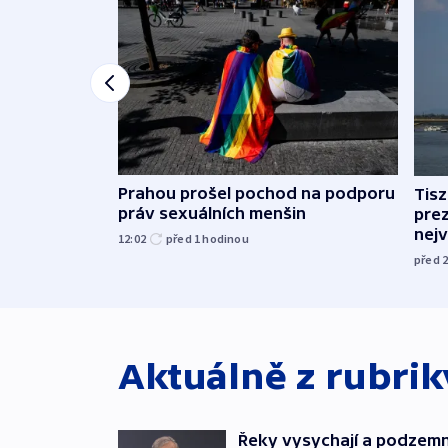
Prahou prošel pochod na podporu
Tis
práv sexuálních menšin
pre
nej
12:02
před 1
hodinou
před 
Aktuálně z rubri
Řeky vysychají a podzemn