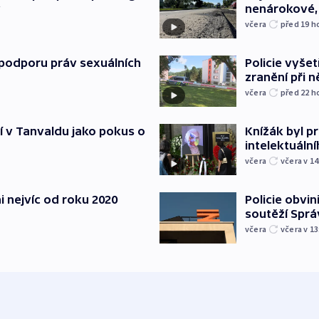
y
nenárokové, 
včera
před 19
h
podporu práv sexuálních
Policie vyšet
zranění při ně
včera
před 22
h
í v Tanvaldu jako pokus o
Knížák byl 
intelektuální
včera
včera v 14
i nejvíc od roku 2020
Policie obvin
soutěží Sprá
včera
včera v 13