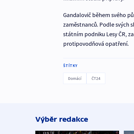
Gandalovič během svého půso
zaměstnanců. Podle svých slo
státním podniku Lesy ČR, zah
protipovodňová opatření.
ŠTÍTKY
Domácí
ČT24
Výběr redakce