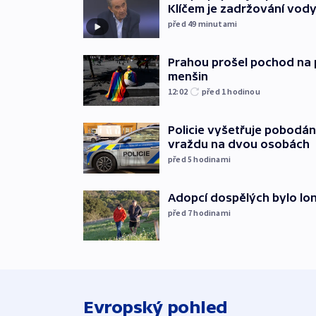
Klíčem je zadržování vod
před 49
minutami
Prahou prošel pochod na 
menšin
12:02
před 1
hodinou
Policie vyšetřuje pobodán
vraždu na dvou osobách
před 5
hodinami
Adopcí dospělých bylo lon
před 7
hodinami
Evropský pohled