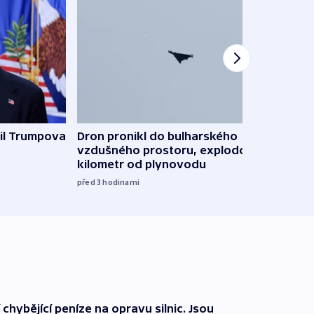
il Trumpova
Dron pronikl do bulharského
Ruský
vzdušného prostoru, explodoval
čtyři 
kilometr od plynovodu
08:20
před 3
hodinami
 chybějící peníze na opravu silnic. Jsou