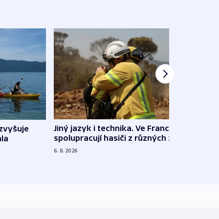
Jiný jazyk i technika. Ve Francii
zvyšuje
„Musí
spolupracují hasiči z různých zemí
la
polit
demo
6. 8. 2026
5. 8. 20