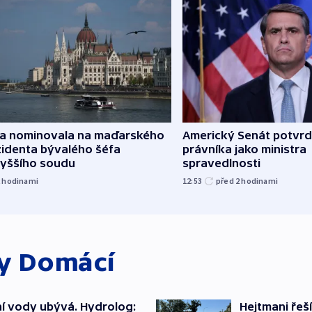
za nominovala na maďarského
Americký Senát potvrd
zidenta bývalého šéfa
právníka jako ministra
vyššího soudu
spravedlnosti
2
hodinami
12:53
před 2
hodinami
ky
Domácí
í vody ubývá. Hydrolog:
Hejtmani řeší