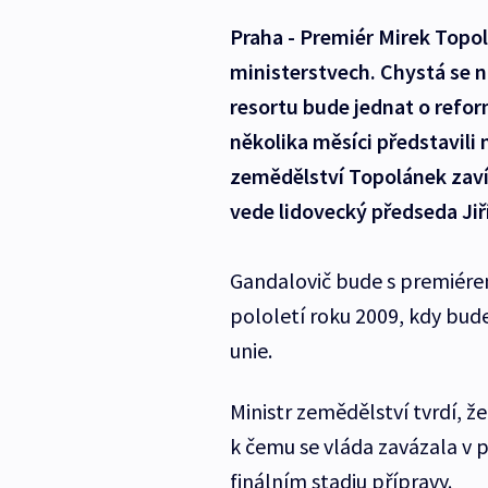
Praha - Premiér Mirek Topol
ministerstvech. Chystá se 
resortu bude jednat o refor
několika měsíci představili
zemědělství Topolánek zavít
vede lidovecký předseda Jiř
Gandalovič bude s premiérem
pololetí roku 2009, kdy bu
unie.
Ministr zemědělství tvrdí, ž
k čemu se vláda zavázala v
finálním stadiu přípravy.