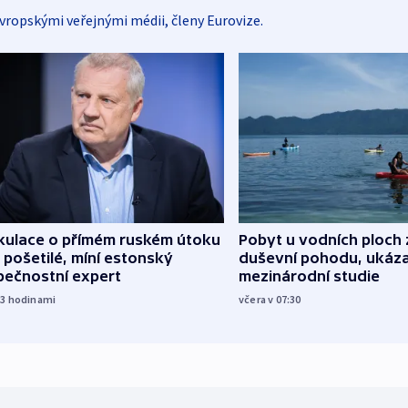
vropskými veřejnými médii, členy Eurovize.
kulace o přímém ruském útoku
Pobyt u vodních ploch 
 pošetilé, míní estonský
duševní pohodu, ukáza
pečnostní expert
mezinárodní studie
23
hodinami
včera v 07:30