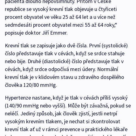
pacienta dlouho nepovšimnuty. Přitom v České
republice se vysoký krevní tlak objevuje u čtyřiceti
procent obyvatel ve věku 25 až 64 let a u více než
sedmdesáti procent obyvatel mezi 55 až 64 roky,“
popisuje doktor Jiří Emmer.
Krevní tlak se zapisuje jako dvě čísla. První (systolické)
číslo představuje tlak v cévách, když se srdce stahuje
nebo bije. Druhé (diastolické) číslo představuje tlak v
cévách, když srdce odpočívá mezi údery. Normální
krevní tlak je v klidovém stavu u zdravého dospělého
člověka 120/80 mmHg.
Hypertenze nastane, když je tlak v cévách příliš vysoký
(140/90 mmHg nebo vyšší). Může být závažná, pokud se
neléčí. Jediný způsob, jak člověk zjistí, jestli netrpí
vysokým krevním tlakem, je nechat si zkontrolovat
krevní tlak ať už v rámci prevence u praktického lékaře