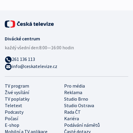
Divácké centrum
každý všední den:
8:00—16:00 hodin
261 136 113
info@ceskatelevize.cz
TV program
Pro média
Živé vysílání
Reklama
TV poplatky
Studio Brno
Teletext
Studio Ostrava
Podcasty
Rada ČT
Počasí
Kariéra
E-shop
Podávání námětů
Mobilní a TV aplikace
Časté dotazy