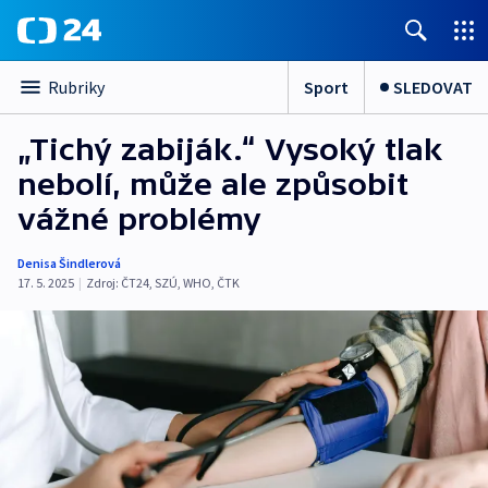
Sport
SLEDOVAT
Rubriky
„Tichý zabiják.“ Vysoký tlak
nebolí, může ale způsobit
vážné problémy
Denisa Šindlerová
17. 5. 2025
|
Zdroj:
ČT24
,
SZÚ
,
WHO
,
ČTK