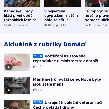
Kanadské úřady
V největším
Trump vybral
hlásí první oběť
egyptském zlatém
nového právn
rozsáhlých lesních
dole se zřítila
poradce Bílé
požárů
hornina, jeden
domu
06:20
před 55
m
04:02
před 1
h
04:41
před 1
h
člověk zemřel
Aktuálně z rubriky
Domácí
Rozšíření asistované
VIDEO
reprodukce u ministerstev naráží
před 2
h
Méně metrů, vyšší ceny. Nové byty
jsou stále menší
před 2
h
Ukrajinští váleční veteráni učí
VIDEO
Čechy ovládat drony