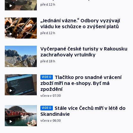
před 12
h
„Jednání vázne.“ Odbory vyzývají
vládu ke schůzce o zvýšení platů
před 12
h
Vyčerpané české turisty v Rakousku
zachraňovaly vrtulníky
před 18
h
Tlačítko pro snadné vrácení
VIDEO
zboží míří na e-shopy. Byť má
zpoždění
včera v 07:30
Stále více Čechů míří v létě do
VIDEO
Skandinávie
včera v 06:30