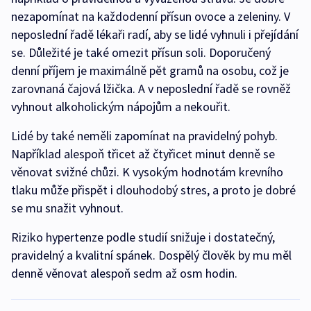
nezapomínat na každodenní přísun ovoce a zeleniny. V
neposlední řadě lékaři radí, aby se lidé vyhnuli i přejídání
se. Důležité je také omezit přísun soli. Doporučený
denní příjem je maximálně pět gramů na osobu, což je
zarovnaná čajová lžička. A v neposlední řadě se rovněž
vyhnout alkoholickým nápojům a nekouřit.
Lidé by také neměli zapomínat na pravidelný pohyb.
Například alespoň třicet až čtyřicet minut denně se
věnovat svižné chůzi. K vysokým hodnotám krevního
tlaku může přispět i dlouhodobý stres, a proto je dobré
se mu snažit vyhnout.
Riziko hypertenze podle studií snižuje i dostatečný,
pravidelný a kvalitní spánek. Dospělý člověk by mu měl
denně věnovat alespoň sedm až osm hodin.