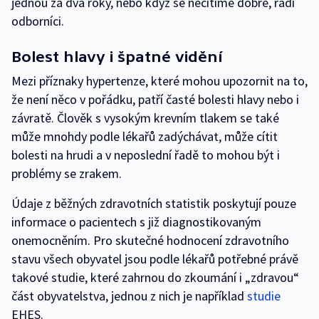
jednou za dva roky, nebo když se necítíme dobře, radí
odborníci.
Bolest hlavy i špatné vidění
Mezi příznaky hypertenze, které mohou upozornit na to,
že není něco v pořádku, patří časté bolesti hlavy nebo i
závratě. Člověk s vysokým krevním tlakem se také
může mnohdy podle lékařů zadýchávat, může cítit
bolesti na hrudi a v neposlední řadě to mohou být i
problémy se zrakem.
Údaje z běžných zdravotních statistik poskytují pouze
informace o pacientech s již diagnostikovaným
onemocněním. Pro skutečné hodnocení zdravotního
stavu všech obyvatel jsou podle lékařů potřebné právě
takové studie, které zahrnou do zkoumání i „zdravou“
část obyvatelstva, jednou z nich je například
studie
EHES.