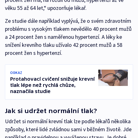
věku 55 až 64 let,“ upozorňuje lékař.
Ze studie dále například vyplývá, že o svém zdravotním
problému s vysokým tlakem nevědělo 40 procent mužů
a 24 procent žen s naměřenou hypertenzí. A léky ke
snížení krevního tlaku užívalo 42 procent mužů a 58
procent žen s hypertenzí.
ODKAZ
Protahovací cvičení snižuje krevní
tlak lépe než rychlá chůze,
naznačila studie
Jak si udržet normální tlak?
Udržet si normální krevní tlak lze podle lékařů několika
způsoby, které lidé zvládnou sami v běžném životě. Jde
například o pravidelnou a vyváženou stravu. Je dobré