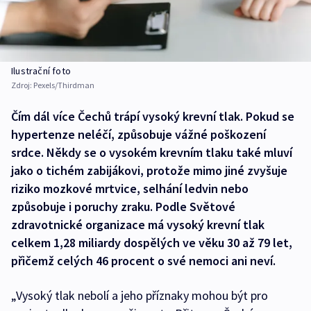
Ilustrační foto
Zdroj:
Pexels/Thirdman
Čím dál více Čechů trápí vysoký krevní tlak. Pokud se
hypertenze neléčí, způsobuje vážné poškození
srdce. Někdy se o vysokém krevním tlaku také mluví
jako o tichém zabijákovi, protože mimo jiné zvyšuje
riziko mozkové mrtvice, selhání ledvin nebo
způsobuje i poruchy zraku. Podle Světové
zdravotnické organizace má vysoký krevní tlak
celkem 1,28 miliardy dospělých ve věku 30 až 79 let,
přičemž celých 46 procent o své nemoci ani neví.
„Vysoký tlak nebolí a jeho příznaky mohou být pro