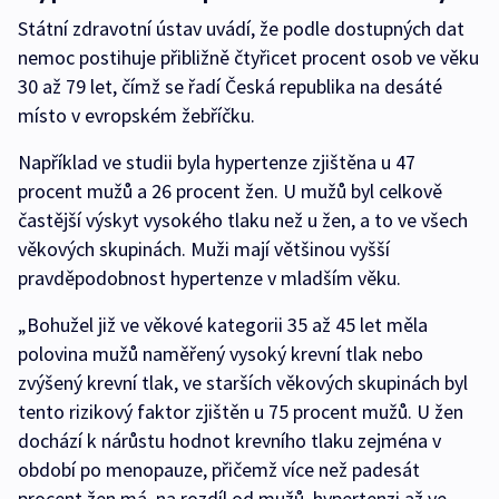
Státní zdravotní ústav uvádí, že podle dostupných dat
nemoc postihuje přibližně čtyřicet procent osob ve věku
30 až 79 let, čímž se řadí Česká republika na desáté
místo v evropském žebříčku.
Například ve studii byla hypertenze zjištěna u 47
procent mužů a 26 procent žen. U mužů byl celkově
častější výskyt vysokého tlaku než u žen, a to ve všech
věkových skupinách. Muži mají většinou vyšší
pravděpodobnost hypertenze v mladším věku.
„Bohužel již ve věkové kategorii 35 až 45 let měla
polovina mužů naměřený vysoký krevní tlak nebo
zvýšený krevní tlak, ve starších věkových skupinách byl
tento rizikový faktor zjištěn u 75 procent mužů. U žen
dochází k nárůstu hodnot krevního tlaku zejména v
období po menopauze, přičemž více než padesát
procent žen má, na rozdíl od mužů, hypertenzi až ve