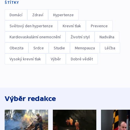
ŠTÍTKY
Domácí
Zdraví
Hypertenze
Světový den hypertenze
Krevní tlak
Prevence
Kardiovaskulární onemocnění
Životní styl
Nadváha
Obezita
Srdce
Studie
Menopauza
Léčba
Vysoký krevní tlak
Výběr
Dobré vědět
Výběr redakce