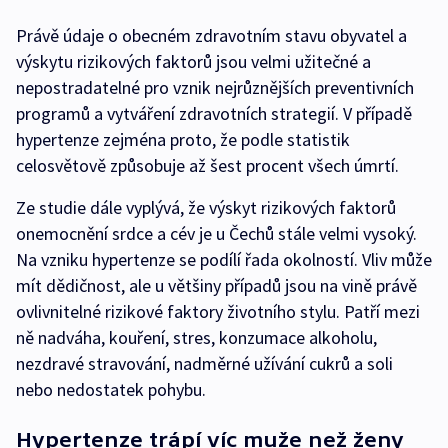
Právě údaje o obecném zdravotním stavu obyvatel a
výskytu rizikových faktorů jsou velmi užitečné a
nepostradatelné pro vznik nejrůznějších preventivních
programů a vytváření zdravotních strategií. V případě
hypertenze zejména proto, že podle statistik
celosvětově způsobuje až šest procent všech úmrtí.
Ze studie dále vyplývá, že výskyt rizikových faktorů
onemocnění srdce a cév je u Čechů stále velmi vysoký.
Na vzniku hypertenze se podílí řada okolností. Vliv může
mít dědičnost, ale u většiny případů jsou na vině právě
ovlivnitelné rizikové faktory životního stylu. Patří mezi
ně nadváha, kouření, stres, konzumace alkoholu,
nezdravé stravování, nadměrné užívání cukrů a soli
nebo nedostatek pohybu.
Hypertenze trápí víc muže než ženy