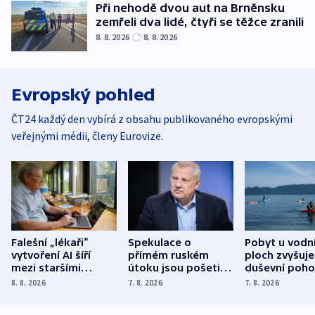
Při nehodě dvou aut na Brněnsku
zemřeli dva lidé, čtyři se těžce zranili
8. 8. 2026
8. 8. 2026
Evropský pohled
ČT24 každý den vybírá z obsahu publikovaného evropskými
veřejnými médii, členy Eurovize.
Falešní „lékaři“
Spekulace o
Pobyt u vodn
vytvoření AI šíří
přímém ruském
ploch zvyšuje
mezi staršími
útoku jsou pošetilé,
duševní poho
Poláky nebezpečné
míní estonský
ukázala
8. 8. 2026
7. 8. 2026
7. 8. 2026
zdravotní rady
bezpečnostní
mezinárodní 
expert