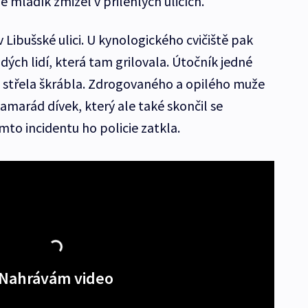
ě mladík zmizel v přilehlých ulicích.
v Libušské ulici. U kynologického cvičiště pak
dých lidí, která tam grilovala. Útočník jedné
ou střela škrábla. Zdrogovaného a opilého muže
amarád dívek, který ale také skončil se
to incidentu ho policie zatkla.
Nahrávám video