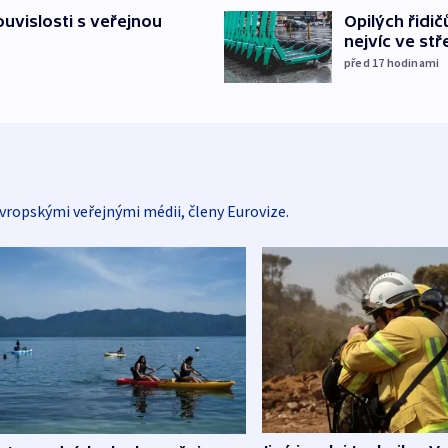
Opilých řidi
souvislosti s veřejnou
nejvíc ve st
před 17
hodinami
vropskými veřejnými médii, členy Eurovize.