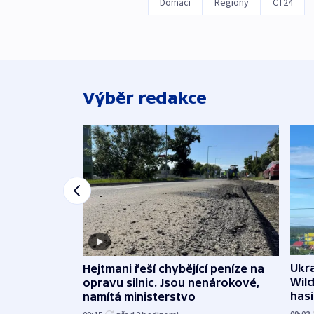
Domácí
Regiony
ČT24
Výběr redakce
Ukra
Hejtmani řeší chybějící peníze na
Wild
opravu silnic. Jsou nenárokové,
hasi
namítá ministerstvo
09:02