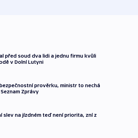
před 3
l před soud dva lidi a jednu firmu kvůli
odě v Dolní Lutyni
l bezpečnostní prověrku, ministr to nechá
ší Seznam Zprávy
 slev na jízdném teď není priorita, zní z