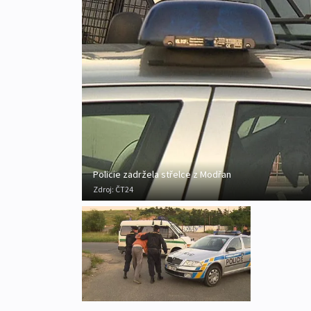
Policie zadržela střelce z Modřan
Zdroj:
ČT24