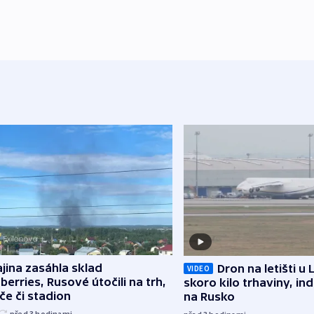
jina zasáhla sklad
Dron na letišti u 
VIDEO
berries, Rusové útočili na trh,
skoro kilo trhaviny, ind
če či stadion
na Rusko
před 3
hodinami