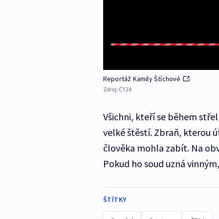
Reportáž Kamily Štíchové
Zdroj:
ČT24
Všichni, kteří se během střel
velké štěstí. Zbraň, kterou ú
člověka mohla zabít. Na obv
Pokud ho soud uzná vinným, 
ŠTÍTKY