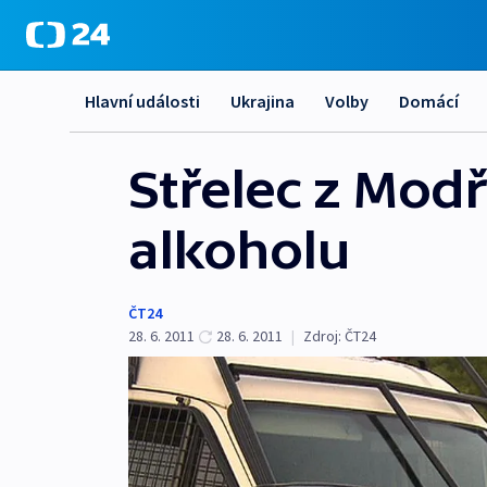
Hlavní události
Ukrajina
Volby
Domácí
Střelec z Mod
alkoholu
ČT24
28. 6. 2011
28. 6. 2011
|
Zdroj:
ČT24