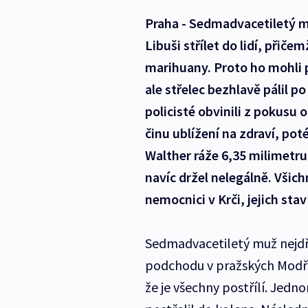
Praha - Sedmadvacetiletý m
Libuši střílet do lidí, přiče
marihuany. Proto ho mohli 
ale střelec bezhlavě pálil p
policisté obvinili z pokusu
činu ublížení na zdraví, poté
Walther ráže 6,35 milimetru
navíc držel nelegálně. Všic
nemocnici v Krči, jejich stav
Sedmadvacetiletý muž nejdřív
podchodu v pražských Modřa
že je všechny postřílí. Jedn