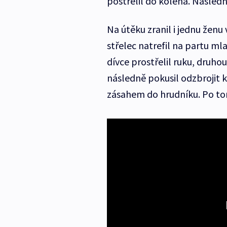
postřelil do kolena. Následn
Na útěku zranil i jednu ženu 
střelec natrefil na partu mla
dívce prostřelil ruku, druh
následně pokusil odzbrojit k
zásahem do hrudníku. Po tom