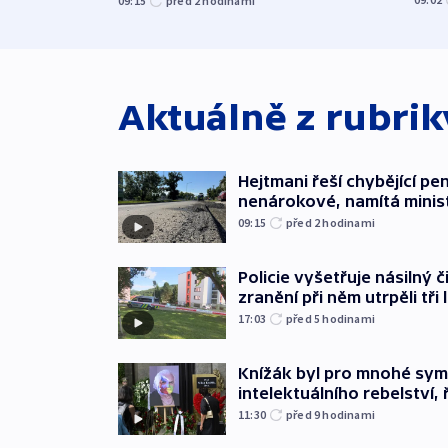
09:15
před 2
hodinami
Aktuálně z rubri
Hejtmani řeší chybějící pen
nenárokové, namítá minis
09:15
před 2
hodinami
Policie vyšetřuje násilný 
zranění při něm utrpěli tři 
17:03
před 5
hodinami
Knížák byl pro mnohé sy
intelektuálního rebelství, 
11:30
před 9
hodinami