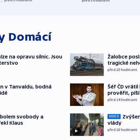
před 3
hodinami
ky
Domácí
íze na opravu silnic. Jsou
Žalobce posla
terstvo
tragické neh
před 10
hodinami
Šéf ČD vráti
čin v Tanvaldu, bodná
prověřit, pí
lidé
před 14
hodinami
Zvýšení
mbolem svobody a
VIDEO
vlády
řekl Klaus
před 16
hodinami