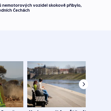
čů nemotorových vozidel skokově přibylo,
ředních Čechách