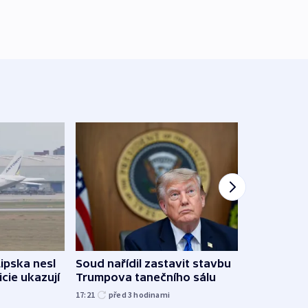
Lipska nesl
Soud nařídil zastavit stavbu
Žido
icie ukazují
Trumpova tanečního sálu
břehu
kriti
17:21
před 3
hodinami