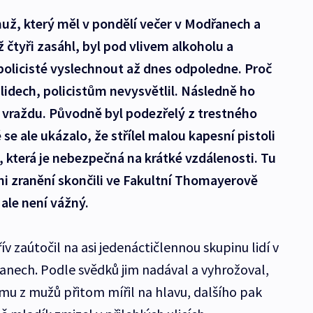
už, který měl v pondělí večer v Modřanech a
mž čtyři zasáhl, byl pod vlivem alkoholu a
policisté vyslechnout až dnes odpoledne. Proč
o lidech, policistům nevysvětlil. Následně ho
 o vraždu. Původně byl podezřelý z trestného
 se ale ukázalo, že střílel malou kapesní pistoli
, která je nebezpečná na krátké vzdálenosti. Tu
hni zranění skončili ve Fakultní Thomayerově
 ale není vážný.
 zaútočil na asi jedenáctičlennou skupinu lidí v
nech. Podle svědků jim nadával a vyhrožoval,
omu z mužů přitom mířil na hlavu, dalšího pak