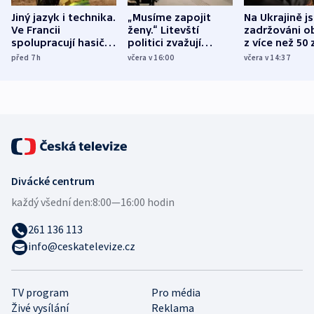
Jiný jazyk i technika.
„Musíme zapojit
Na Ukrajině j
Ve Francii
ženy.“ Litevští
zadržováni o
spolupracují hasiči z
politici zvažují
z více než 50 
různých zemí
dohodu o
Bojovali na s
před 7
h
včera v 16:00
včera v 14:37
demografii
Ruska
Divácké centrum
každý všední den:
8:00—16:00 hodin
261 136 113
info@ceskatelevize.cz
TV program
Pro média
Živé vysílání
Reklama