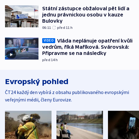
Státní zástupce obžaloval pět lidí a
jednu právnickou osobu v kauze
Bulovky
06:11
před 11
h
Vláda neplánuje opatření kvůli
VIDEO
vedrům, říká Maříková. Svárovská:
Připravme se na následky
před 14
h
Evropský pohled
ČT24 každý den vybírá z obsahu publikovaného evropskými
veřejnými médii, členy Eurovize.