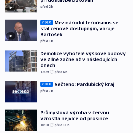
při dostavbě Dukovan
před 2
h
Mezinárodní terorismus se
VIDEO
stal cenově dostupným, varuje
Bartošek
před 3
h
Demolice vyhořelé výškové budovy
ve Zlíně začne až v následujících
dnech
12:29
před 6
h
Sečteno: Pardubický kraj
VIDEO
před 7
h
Průmyslová výroba v červnu
vzrostla nejvíce od prosince
10:10
před 11
h