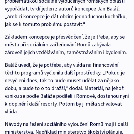
problematikou sociálně vyloučených romských oblastí
vypořádat, tvrdí jeden z autorů koncepce Jan Baláž:
„Ambicí koncepce je dát obcím jednoduchou kuchařku,
jak se k tomuto problému postavit.“
Základem koncepce je přesvědčení, že je třeba, aby se
města při sociálním začleňování Romů zabývala
zároveň jejich vzděláváním, zaměstnáváním i bydlením.
Baláž uvedl, že je potřeba, aby vláda na financování
těchto programů vyčlenila další prostředky. „Pokud je
nevyčlení dnes, tak to bude muset udělat za nějako
dobu, a bude to o to dražší,“ dodal. Materiál, na jehož
vzniku se podle Baláže podíleli i Romové, dostanou nyní
k doplnění další resorty. Potom by ji měla schvalovat
vláda.
Návody na řešení sociálního vyloučení Romů mají i další
ministerstva. Například ministerstvo školství plánuje,