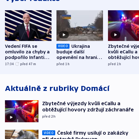
Vedení FIFA se
Ukrajina
Zbytečné výj
VIDEO
omluvilo za chyby a
buduje další
kvůli eCallu a
podpořilo Infantina.
opevnění na hranici
obtěžující ho
UEFA trvá na
s Běloruskem
zdržují záchr
17:34
před 47
m
před 1
h
před 2
h
bojkotu
Aktuálně z rubriky
Domácí
Zbytečné výjezdy kvůli eCallu a
obtěžující hovory zdržují záchranáře
před 2
h
České firmy usilují o zakázky
VIDEO