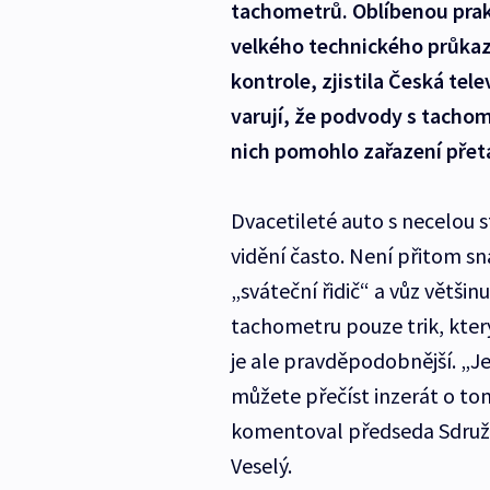
tachometrů. Oblíbenou prak
velkého technického průkazu
kontrole, zjistila Česká tele
varují, že podvody s tachom
nich pomohlo zařazení přet
Dvacetileté auto s necelou s
vidění často. Není přitom sn
„sváteční řidič“ a vůz většin
tachometru pouze trik, kter
je ale pravděpodobnější. „Je
můžete přečíst inzerát o to
komentoval předseda Sdruž
Veselý.