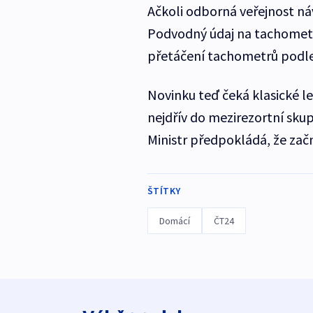
Ačkoli odborná veřejnost náv
Podvodný údaj na tachometru
přetáčení tachometrů podle 
Novinku teď čeká klasické le
nejdřív do mezirezortní sku
Ministr předpokládá, že začn
ŠTÍTKY
Domácí
ČT24