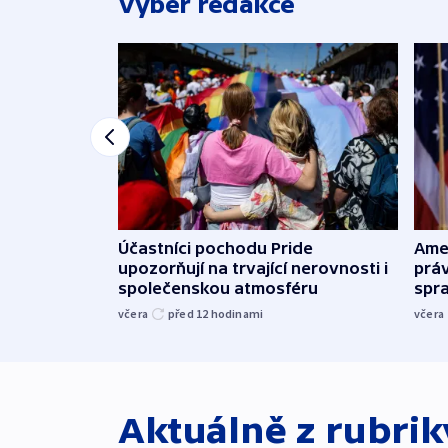
Výběr redakce
Účastníci pochodu Pride
Ame
upozorňují na trvající nerovnosti i
práv
společenskou atmosféru
spr
včera
před 12
hodinami
včera
Aktuálně z rubri