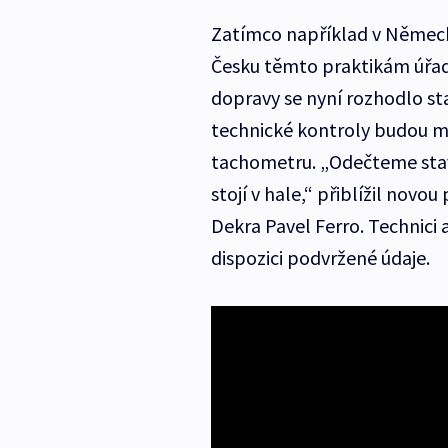
Zatímco například v Německ
Česku těmto praktikám úřady
dopravy se nyní rozhodlo sta
technické kontroly budou mí
tachometru. „Odečteme stav
stojí v hale,“ přiblížil novo
Dekra Pavel Ferro. Technici 
dispozici podvržené údaje.