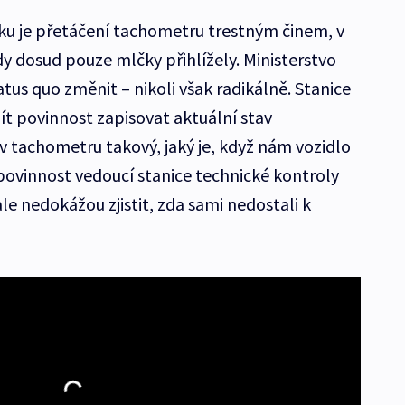
u je přetáčení tachometru trestným činem, v
 dosud pouze mlčky přihlížely. Ministerstvo
tus quo změnit – nikoli však radikálně. Stanice
t povinnost zapisovat aktuální stav
 tachometru takový, jaký je, když nám vozidlo
u povinnost vedoucí stanice technické kontroly
ale nedokážou zjistit, zda sami nedostali k