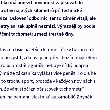
tiku má omezit povinnost zapisovat do
 stav najetých kilometrů při technické
vize. Oslovení odborníci tento záměr vítají, ale
etry ani tak úplně nezmizí. Výrazněji by podle
áčení tachometru mezi trestné činy.
tovkou tisíc najetých kilometrů je v bazarech k
adné zjistit, zda byl jeho předchozím majitelem
u roku prostál v garáži, nebo je nízký údaj na
ý má ze zákazníka vylákat více peněz. To druhé
 to trochu sport, protože v každých novinách si
m, že vám stočí za pár stovek tachometr,“
ení na ochranu vlastníků automobilů Zbyněk