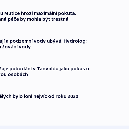
 Mutice hrozí maximální pokuta.
ná péče by mohla být trestná
jí a podzemní vody ubývá. Hydrolog:
držování vody
třuje pobodání v Tanvaldu jako pokus o
vou osobách
lých bylo loni nejvíc od roku 2020