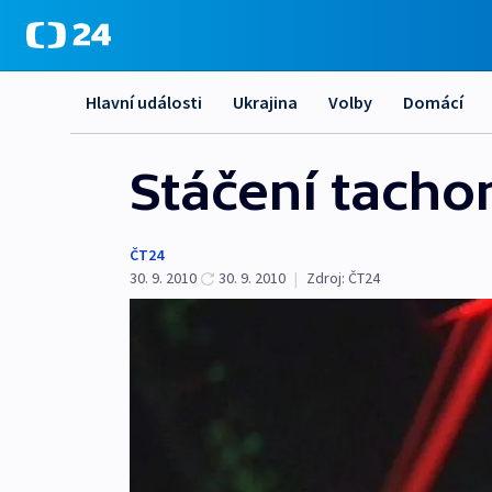
Hlavní události
Ukrajina
Volby
Domácí
Stáčení tacho
ČT24
30. 9. 2010
30. 9. 2010
|
Zdroj:
ČT24