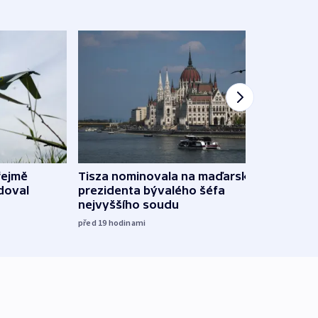
řejmě
Tisza nominovala na maďarského
Ruský
doval
prezidenta bývalého šéfa
čtyři 
nejvyššího soudu
včera
před 19
hodinami