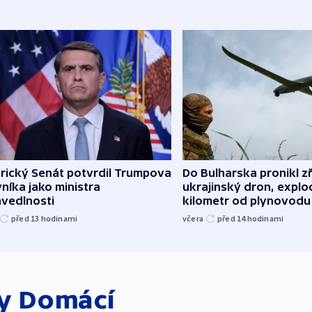
rický Senát potvrdil Trumpova
Do Bulharska pronikl z
níka jako ministra
ukrajinský dron, explo
avedlnosti
kilometr od plynovodu
před 13
hodinami
včera
před 14
hodinami
ky
Domácí