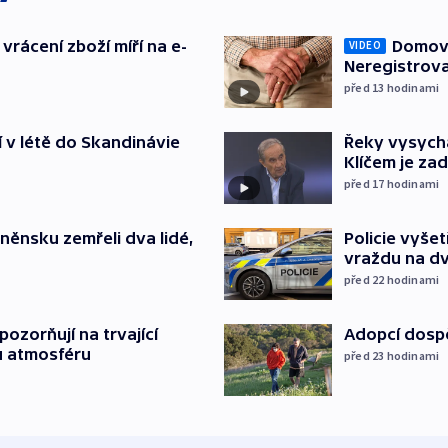
vrácení zboží míří na e-
Domovu
VIDEO
Neregistrova
před 13
hodinami
í v létě do Skandinávie
Řeky vysycha
Klíčem je za
před 17
hodinami
něnsku zemřeli dva lidé,
Policie vyše
vraždu na d
před 22
hodinami
ozorňují na trvající
Adopcí dospě
u atmosféru
před 23
hodinami