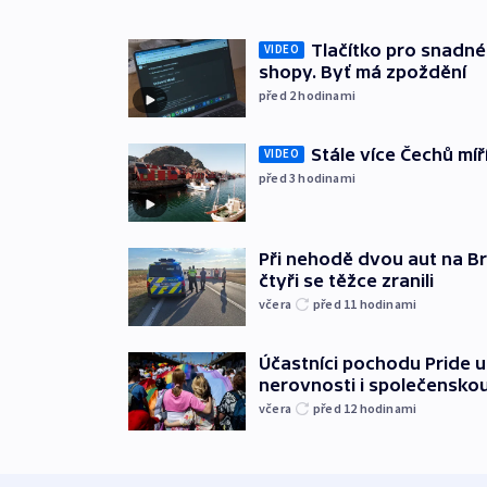
Tlačítko pro snadné 
VIDEO
shopy. Byť má zpoždění
před 2
hodinami
Stále více Čechů míř
VIDEO
před 3
hodinami
Při nehodě dvou aut na Br
čtyři se těžce zranili
včera
před 11
hodinami
Účastníci pochodu Pride up
nerovnosti i společensko
včera
před 12
hodinami