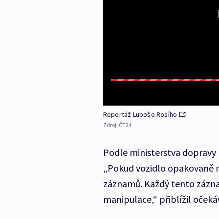
Reportáž Luboše Rosího
Zdroj:
ČT24
Podle ministerstva dopravy
„Pokud vozidlo opakovaně mě
záznamů. Každý tento záz
manipulace,“ přiblížil očeká