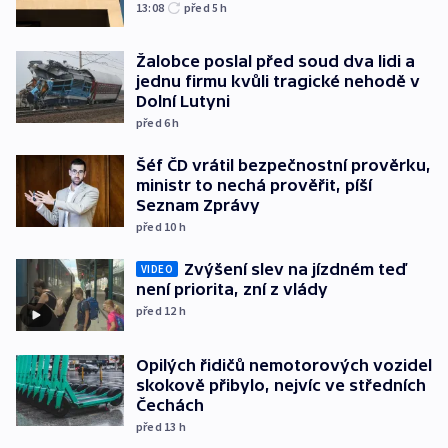
13:08
před 5
h
Žalobce poslal před soud dva lidi a
jednu firmu kvůli tragické nehodě v
Dolní Lutyni
před 6
h
Šéf ČD vrátil bezpečnostní prověrku,
ministr to nechá prověřit, píší
Seznam Zprávy
před 10
h
Zvýšení slev na jízdném teď
VIDEO
není priorita, zní z vlády
před 12
h
Opilých řidičů nemotorových vozidel
skokově přibylo, nejvíc ve středních
Čechách
před 13
h