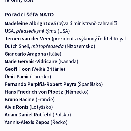
Poradci šéfa NATO
Madeleine Albrightová
(bývalá ministryně zahraničí
USA,
předsedkyně týmu
(USA)
Jeroen van der
Veer
(prezident a výkonný ředitel Royal
Dutch Shell,
místopředseda
(Nizozemsko)
Giancarlo Aragona
(Itálie)
Marie Gervais-Vidricaire
(Kanada)
Geoff Hoon
(Velká Británie)
Ümit Pamir
(Turecko)
Fernando Perpiñá-Robert Peyra
(Španělsko)
Hans Friedrich von Ploetz
(Německo)
Bruno Racine
(Francie)
Aivis Ronis
(Lotyšsko)
Adam Daniel Rotfeld
(Polsko)
Yannis-Alexis Zepos
(Řecko)