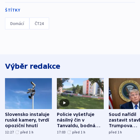
ŠTÍTKY
Domácí
ČT24
Výběr redakce
Slovensko instaluje
Policie vyšetřuje
Soud nařídil
ruské kamery, tvrdí
násilný čin v
zastavit stav
opoziční hnutí
Tanvaldu, bodná
Trumpova
zranění při něm
tanečního sá
12:27
před 1
h
17:03
před 1
h
před 1
h
utrpěli tři lidé