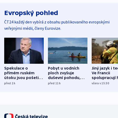
Evropský pohled
ČT24 každý den vybírá z obsahu publikovaného evropskými
veřejnými médii, členy Eurovize.
Spekulace o
Pobyt u vodních
Jiný jazyk i t
přímém ruském
ploch zvyšuje
Ve Francii
útoku jsou pošetilé,
duševní pohodu,
spolupracují h
míní estonský
ukázala
různých zemí
před 2
h
před 11
h
včera v 15:30
bezpečnostní
mezinárodní studie
expert