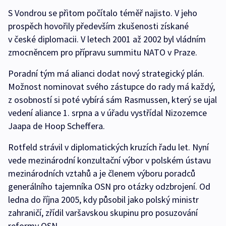
S Vondrou se přitom počítalo téměř najisto. V jeho
prospěch hovořily především zkušenosti získané
v české diplomacii. V letech 2001 až 2002 byl vládním
zmocněncem pro přípravu summitu NATO v Praze.
Poradní tým má alianci dodat nový strategický plán.
Možnost nominovat svého zástupce do rady má každý,
z osobností si poté vybírá sám Rasmussen, který se ujal
vedení aliance 1. srpna a v úřadu vystřídal Nizozemce
Jaapa de Hoop Scheffera.
Rotfeld strávil v diplomatických kruzích řadu let. Nyní
vede mezinárodní konzultační výbor v polském ústavu
mezinárodních vztahů a je členem výboru poradců
generálního tajemníka OSN pro otázky odzbrojení. Od
ledna do října 2005, kdy působil jako polský ministr
zahraničí, zřídil varšavskou skupinu pro posuzování
reformy OSN.