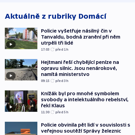
Aktuálně z rubriky
Domácí
Policie vyšetřuje násilný čin v
Tanvaldu, bodná zranění při něm
utrpěli tři lidé
17:03
před 1
h
Hejtmani řeší chybějící peníze na
opravu silnic. Jsou nenárokové,
namítá ministerstvo
09:15
před 3
h
Knížák byl pro mnohé symbolem
svobody a intelektuálního rebelství,
řekl Klaus
11:30
před 5
h
Policie obvinila pět lidí v souvislosti s
veřejnou soutěží Správy železnic