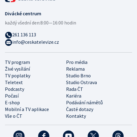
Divácké centrum
každý všední den:
8:00—16:00 hodin
261 136 113
info@ceskatelevize.cz
TV program
Pro média
Živé vysílání
Reklama
TV poplatky
Studio Brno
Teletext
Studio Ostrava
Podcasty
Rada ČT
Počasí
Kariéra
E-shop
Podávání námětů
Mobilní a TV aplikace
Časté dotazy
Vše o ČT
Kontakty