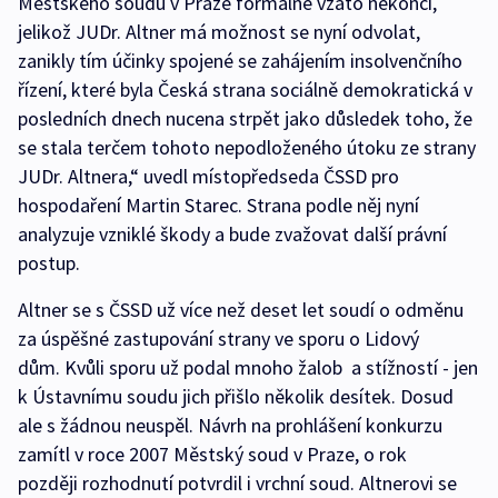
Městského soudu v Praze formálně vzato nekončí,
jelikož JUDr. Altner má možnost se nyní odvolat,
zanikly tím účinky spojené se zahájením insolvenčního
řízení, které byla Česká strana sociálně demokratická v
posledních dnech nucena strpět jako důsledek toho, že
se stala terčem tohoto nepodloženého útoku ze strany
JUDr. Altnera,“ uvedl místopředseda ČSSD pro
hospodaření Martin Starec. Strana podle něj nyní
analyzuje vzniklé škody a bude zvažovat další právní
postup.
Altner se s ČSSD už více než deset let soudí o odměnu
za úspěšné zastupování strany ve sporu o Lidový
dům. Kvůli sporu už podal mnoho žalob a stížností - jen
k Ústavnímu soudu jich přišlo několik desítek. Dosud
ale s žádnou neuspěl. Návrh na prohlášení konkurzu
zamítl v roce 2007 Městský soud v Praze, o rok
později rozhodnutí potvrdil i vrchní soud. Altnerovi se