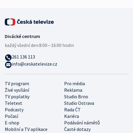
Divácké centrum
každý všední den:
8:00—16:00 hodin
261 136 113
info@ceskatelevize.cz
TV program
Pro média
Živé vysílání
Reklama
TV poplatky
Studio Brno
Teletext
Studio Ostrava
Podcasty
Rada ČT
Počasí
Kariéra
E-shop
Podávání námětů
Mobilní a TV aplikace
Časté dotazy