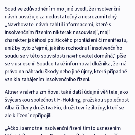
Soud ve zdůvodnění mimo jiné uvedl, že insolvenční
návrh považuje za nedostatečný a nesrozumitelný.
„Navrhovatel návrh zahltil informacemi, které s
insolvenčním řízením nikterak nesouvisejí, mají
charakter jakéhosi politického prohlášení či manifestu,
aniž by bylo zřejmé, jakého rozhodnutí insolvenčního
soudu se v této souvislosti navrhovatel domáhá,“ píše
se v usnesení. Soudce také informoval dlužníka, že má
právo na náhradu škody nebo jiné újmy, která případně
vznikla zahájením insolvenčního řízení.
Altner v návrhu zmiňoval také další údajné věřitele jako
švýcarskou společnost H-Holding, pražskou společnost
Alba či členy družstva Fio, družstevní záložny, kteří se
ale k řízení nepřipojili.
„Ačkoli samotné insolvenční řízení tímto usnesením