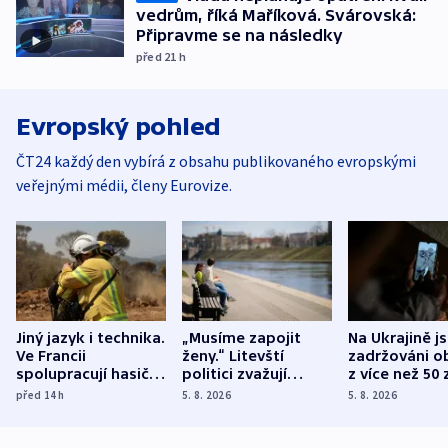
vedrům, říká Maříková. Svárovská:
Připravme se na následky
před 21
h
Evropský pohled
ČT24 každý den vybírá z obsahu publikovaného evropskými
veřejnými médii, členy Eurovize.
Jiný jazyk i technika.
„Musíme zapojit
Na Ukrajině j
Ve Francii
ženy.“ Litevští
zadržováni o
spolupracují hasiči z
politici zvažují
z více než 50 
různých zemí
dohodu o
Bojovali na s
před 14
h
5. 8. 2026
5. 8. 2026
demografii
Ruska