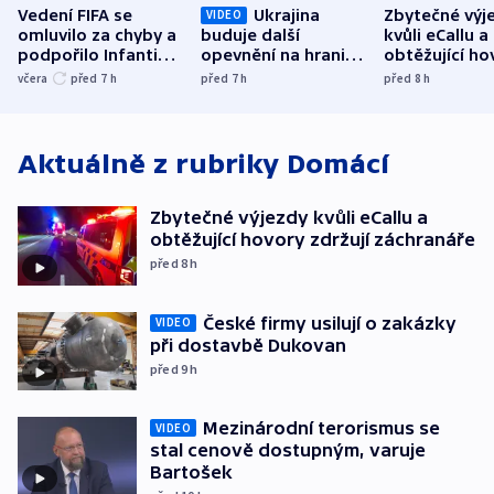
Vedení FIFA se
Ukrajina
Zbytečné výj
VIDEO
omluvilo za chyby a
buduje další
kvůli eCallu a
podpořilo Infantina.
opevnění na hranici
obtěžující ho
UEFA trvá na
s Běloruskem
zdržují záchr
včera
před 7
h
před 7
h
před 8
h
bojkotu
Aktuálně z rubriky
Domácí
Zbytečné výjezdy kvůli eCallu a
obtěžující hovory zdržují záchranáře
před 8
h
České firmy usilují o zakázky
VIDEO
při dostavbě Dukovan
před 9
h
Mezinárodní terorismus se
VIDEO
stal cenově dostupným, varuje
Bartošek