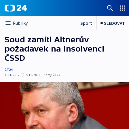
Sport
SLEDOVAT
Rubriky
Soud zamítl Altnerův
požadavek na insolvenci
ČSSD
ČT24
7. 11. 2012
7. 11. 2012
|
Zdroj:
ČT24