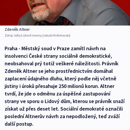
Zdeněk Altner
Zdroj:
isifa/Lidové noviny/Jakub Hněvkovský
Praha - Městský soud v Praze zamítl návrh na
insolvenci České strany sociálně demokratické,
neobsahoval prý totiž veškeré náležitosti. Právník
Zdeněk Altner se jeho prostřednictvím domáhal
zaplacení údajného dluhu, který podle něj včetně
jistiny i úroků přesahuje 250 milionů korun. Altner
tvrdí, že jde o odměnu za úspěšné zastupování
strany ve sporu o Lidový dům, kterou se právník snaží
získat už přes deset let. Sociální demokraté označili
poslední Altnerův návrh za nepodložený, teď zváží
další postup.