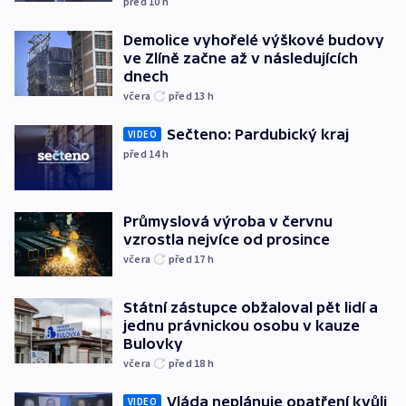
před 10
h
Demolice vyhořelé výškové budovy
ve Zlíně začne až v následujících
dnech
včera
před 13
h
Sečteno: Pardubický kraj
VIDEO
před 14
h
Průmyslová výroba v červnu
vzrostla nejvíce od prosince
včera
před 17
h
Státní zástupce obžaloval pět lidí a
jednu právnickou osobu v kauze
Bulovky
včera
před 18
h
Vláda neplánuje opatření kvůli
VIDEO