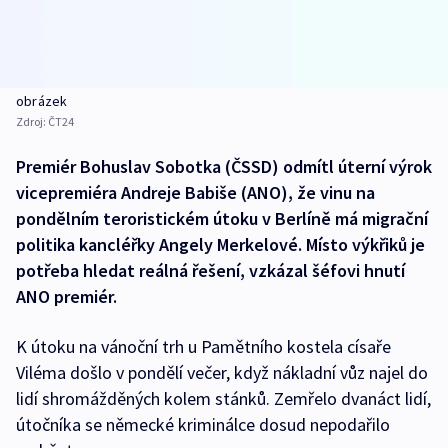
obrázek
Zdroj:
ČT24
Premiér Bohuslav Sobotka (ČSSD) odmítl úterní výrok
vicepremiéra Andreje Babiše (ANO), že vinu na
pondělním teroristickém útoku v Berlíně má migrační
politika kancléřky Angely Merkelové. Místo výkřiků je
potřeba hledat reálná řešení, vzkázal šéfovi hnutí
ANO premiér.
K útoku na vánoční trh u Pamětního kostela císaře
Viléma došlo v pondělí večer, když nákladní vůz najel do
lidí shromážděných kolem stánků. Zemřelo dvanáct lidí,
útočníka se německé kriminálce dosud nepodařilo