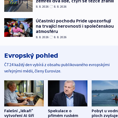
zemřeli dva lidé, čtyři se těžce zranili
8. 8. 2026
8. 8. 2026
Účastníci pochodu Pride upozorňují
na trvající nerovnosti i společenskou
atmosféru
8. 8. 2026
8. 8. 2026
Evropský pohled
ČT24 každý den vybírá z obsahu publikovaného evropskými
veřejnými médii, členy Eurovize.
Falešní „lékaři“
Spekulace o
Pobyt u vodn
vytvoření AI šíří
přímém ruském
ploch zvyšuje