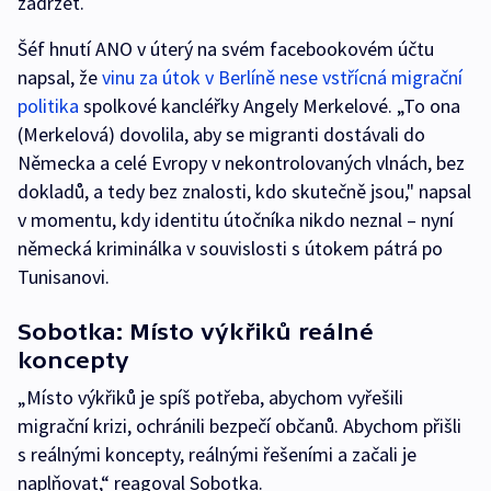
zadržet.
Šéf hnutí ANO v úterý na svém facebookovém účtu
napsal, že
vinu za útok v Berlíně nese vstřícná migrační
politika
spolkové kancléřky Angely Merkelové. „To ona
(Merkelová) dovolila, aby se migranti dostávali do
Německa a celé Evropy v nekontrolovaných vlnách, bez
dokladů, a tedy bez znalosti, kdo skutečně jsou," napsal
v momentu, kdy identitu útočníka nikdo neznal – nyní
německá kriminálka v souvislosti s útokem pátrá po
Tunisanovi.
Sobotka: Místo výkřiků reálné
koncepty
„Místo výkřiků je spíš potřeba, abychom vyřešili
migrační krizi, ochránili bezpečí občanů. Abychom přišli
s reálnými koncepty, reálnými řešeními a začali je
naplňovat,“ reagoval Sobotka.