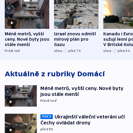
Méně metrů, vyšší
Izrael znovu odmítl
Kanadu i Evro
ceny. Nové byty jsou
mírový plán pro
sužují lesní p
stále menší
Gazu
V Britské Kol
evakuovali tis
Právě teď
včera
před 7
h
včera
před 8
h
Aktuálně z rubriky
Domácí
Méně metrů, vyšší ceny. Nové byty
jsou stále menší
Právě teď
Ukrajinští váleční veteráni učí
VIDEO
Čechy ovládat drony
před 9
h