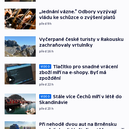
„Jednání vázne.“ Odbory vyzývají
vládu ke schůzce o zvýšení platů
před 9
h
Vyčerpané české turisty v Rakousku
zachraňovaly vrtulníky
před 16
h
Tlačítko pro snadné vrácení
VIDEO
zboží míří na e-shopy. Byť má
zpoždění
před 22
h
Stále více Čechů míří v létě do
VIDEO
Skandinávie
před 23
h
Při nehodě dvou aut na Brněnsku