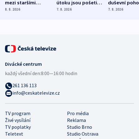
mezi staršími
útoku jsou pošetilé,
duševní poho
Poláky nebezpečné
míní estonský
ukázala
8. 8. 2026
7. 8. 2026
7. 8. 2026
zdravotní rady
bezpečnostní
mezinárodní 
expert
Divácké centrum
každý všední den:
8:00—16:00 hodin
261 136 113
info@ceskatelevize.cz
TV program
Pro média
Živé vysílání
Reklama
TV poplatky
Studio Brno
Teletext
Studio Ostrava