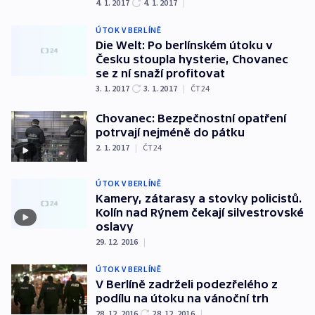
4. 1. 2017
4. 1. 2017
|
ÚTOK V BERLÍNĚ
Die Welt: Po berlínském útoku v
Česku stoupla hysterie, Chovanec
se z ní snaží profitovat
3. 1. 2017
3. 1. 2017
|
ČT24
Chovanec: Bezpečnostní opatření
potrvají nejméně do pátku
2. 1. 2017
|
ČT24
ÚTOK V BERLÍNĚ
Kamery, zátarasy a stovky policistů.
Kolín nad Rýnem čekají silvestrovské
oslavy
29. 12. 2016
|
ÚTOK V BERLÍNĚ
V Berlíně zadrželi podezřelého z
podílu na útoku na vánoční trh
28. 12. 2016
28. 12. 2016
|