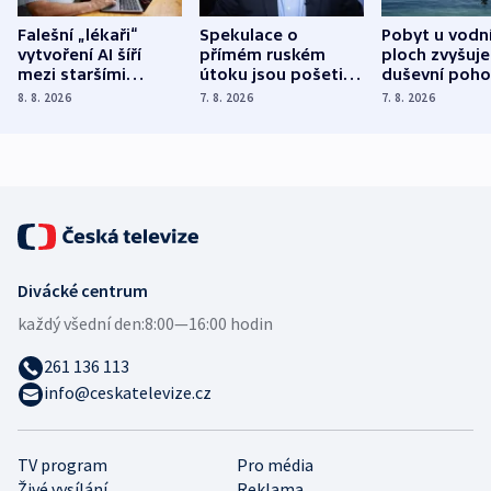
Falešní „lékaři“
Spekulace o
Pobyt u vodn
vytvoření AI šíří
přímém ruském
ploch zvyšuje
mezi staršími
útoku jsou pošetilé,
duševní poho
Poláky nebezpečné
míní estonský
ukázala
8. 8. 2026
7. 8. 2026
7. 8. 2026
zdravotní rady
bezpečnostní
mezinárodní 
expert
Divácké centrum
každý všední den:
8:00—16:00 hodin
261 136 113
info@ceskatelevize.cz
TV program
Pro média
Živé vysílání
Reklama