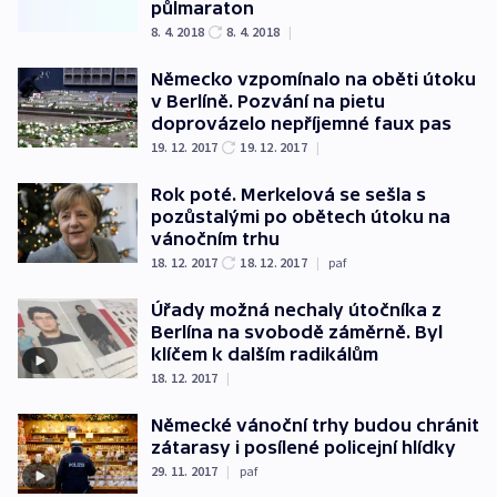
půlmaraton
8. 4. 2018
8. 4. 2018
|
Německo vzpomínalo na oběti útoku
v Berlíně. Pozvání na pietu
doprovázelo nepříjemné faux pas
19. 12. 2017
19. 12. 2017
|
Rok poté. Merkelová se sešla s
pozůstalými po obětech útoku na
vánočním trhu
18. 12. 2017
18. 12. 2017
|
paf
Úřady možná nechaly útočníka z
Berlína na svobodě záměrně. Byl
klíčem k dalším radikálům
18. 12. 2017
|
Německé vánoční trhy budou chránit
zátarasy i posílené policejní hlídky
29. 11. 2017
|
paf