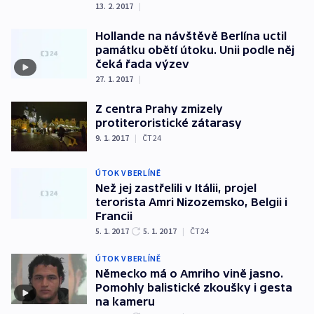
13. 2. 2017
|
Hollande na návštěvě Berlína uctil
památku obětí útoku. Unii podle něj
čeká řada výzev
27. 1. 2017
|
Z centra Prahy zmizely
protiteroristické zátarasy
9. 1. 2017
|
ČT24
ÚTOK V BERLÍNĚ
Než jej zastřelili v Itálii, projel
terorista Amri Nizozemsko, Belgii i
Francii
5. 1. 2017
5. 1. 2017
|
ČT24
ÚTOK V BERLÍNĚ
Německo má o Amriho vině jasno.
Pomohly balistické zkoušky i gesta
na kameru