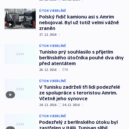
ÚTOK V BERLÍNĚ
Polský řidič kamionu asi s Amrim
nebojoval. Byl už totiž velmi vážně
zraněn
27. 12. 2016
|
ÚTOK V BERLÍNĚ
Tunisko prý souhlasilo s přijetím
berlínského útočníka pouhé dva dny
před atentátem
26. 12. 2016
|
ČTK
ÚTOK V BERLÍNĚ
V Tunisku zadrželi tři lidi podezřelé
ze spolupráce s teroristou Amrim.
Včetně jeho synovce
24. 12. 2016
24. 12. 2016
|
ÚTOK V BERLÍNĚ
Podezřelý z berlínského útoku byl
zastřelen v Itálii. Tunisan slíbil