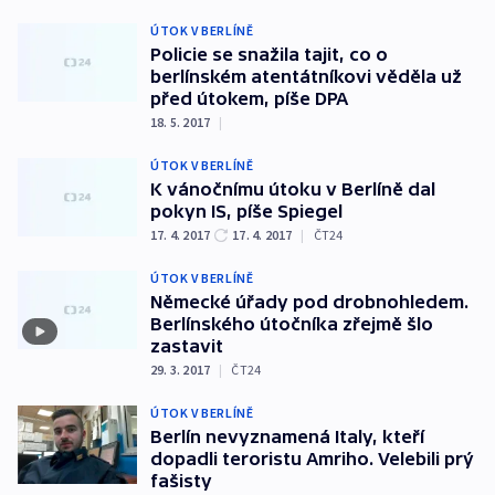
ÚTOK V BERLÍNĚ
Policie se snažila tajit, co o
berlínském atentátníkovi věděla už
před útokem, píše DPA
18. 5. 2017
|
ÚTOK V BERLÍNĚ
K vánočnímu útoku v Berlíně dal
pokyn IS, píše Spiegel
17. 4. 2017
17. 4. 2017
|
ČT24
ÚTOK V BERLÍNĚ
Německé úřady pod drobnohledem.
Berlínského útočníka zřejmě šlo
zastavit
29. 3. 2017
|
ČT24
ÚTOK V BERLÍNĚ
Berlín nevyznamená Italy, kteří
dopadli teroristu Amriho. Velebili prý
fašisty