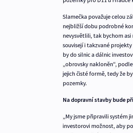
Slamečka považuje celou zále
nejbližší dobu podrobné kon
nevysvětlili, tak bychom as
souvisejí i takzvané projekty
by do silnic a dálnic investo
„obrovsky nakloněn“, podle 
jejich čisté formě, tedy že b
pozemky.
Na dopravní stavby bude pří
„My jsme připravili systém 
investorovi možnost, aby poz