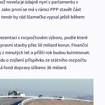
hož novela je údajně nyní v parlamentu v
 Jako první se má v rámci PPP stavět část
h, tendr by rád Slamečka vypsal ještě během
prezentaci v rozpočtovém výboru, podle které
pravní stavby přes 50 miliard korun. Finanční
 z minulých let a příští rok budou kulminovat.
ádu o zvýšení příspěvku ze státního rozpočtu
á fond dopravy slíbeno 36 miliard.