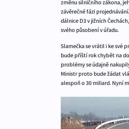
změnu silničního zákona, je
závěrečné fázi projednávání.
dálnice D3 v jižních Čechác
svého působení v úřadu.
Slamečka se vrátil i ke své 
bude příští rok chybět na do
problémy se údajně nakupily
Ministr proto bude žádat vl
alespoň o 30 miliard. Nyní m