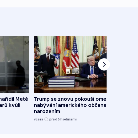
ařídil Metě
Trump se znovu pokouší omezit
Veden
arů kvůli
nabývání amerického občanství
podpo
m
narozením
bojk
včera
před 5
hodinami
včera