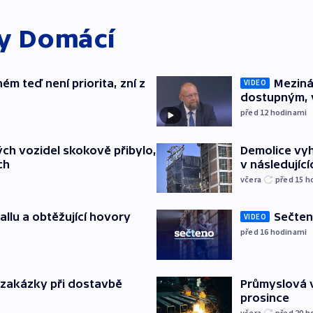
ky
Domácí
ém teď není priorita, zní z
Meziná
VIDEO
dostupným, 
před 12
hodinami
ch vozidel skokově přibylo,
Demolice vyh
ch
v následujíc
včera
před 15
h
allu a obtěžující hovory
Sečten
VIDEO
před 16
hodinami
o zakázky při dostavbě
Průmyslová v
prosince
včera
před 20
h