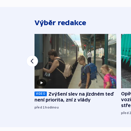
Výběr redakce
Opi
Zvýšení slev na jízdném teď
VIDEO
vozi
není priorita, zní z vlády
stř
před 1
hodinou
před 