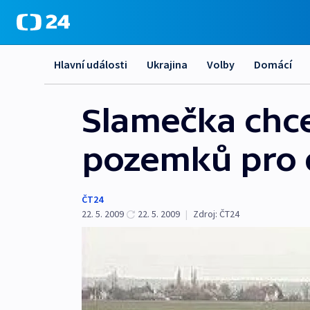
Hlavní události
Ukrajina
Volby
Domácí
Slamečka chce
pozemků pro 
ČT24
22. 5. 2009
22. 5. 2009
|
Zdroj:
ČT24