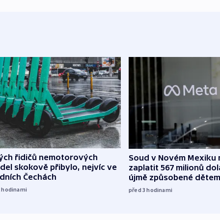
lých řidičů nemotorových
Soud v Novém Mexiku n
del skokově přibylo, nejvíc ve
zaplatit 567 milionů dol
edních Čechách
újmě způsobené děte
2
hodinami
před 3
hodinami