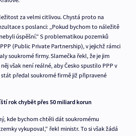
žitost za velmi citlivou. Chystá proto na
zultace s poslanci: „Pokud bychom to náležitě
i nebyli úspěšní.“ S problematikou pozemků
 PPP (Public Private Partnership), v jejichž rámci
valy soukromé firmy. Slamečka řekl, že je jim
něj však není reálné, aby Česko spustilo PPP v
y stát předal soukromé firmě již připravené
ští rok chybět přes 50 miliard korun
jiný, kde bychom chtěli dát soukromému
emky vykupoval,“ řekl ministr. To si však žádá