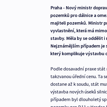
Praha - Nový ministr doprav
pozemků pro dálnice a omez
majiteli pozemků. Ministr 
vyvlastnění, která má mimo 
stavby. Měla by se oddělit 
Nejznámějším případem je 
který komplikuje výstavbu d
Podle dosavadní praxe stát
takzvanou úřední cenu. Ta s
dostane až k soudu, stát mus
výstavba nových úseků silni
případem byl dlouholetý sp
pozemky pro D11 u Hradce K