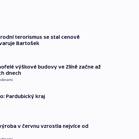
rodní terorismus se stal cenově
varuje Bartošek
ořelé výškové budovy ve Zlíně začne až
ích dnech
odinami
o: Pardubický kraj
ýroba v červnu vzrostla nejvíce od
odinami