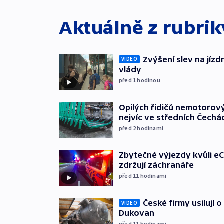
Aktuálně z rubri
Zvýšení slev na jízdn
VIDEO
vlády
před 1
hodinou
Opilých řidičů nemotorový
nejvíc ve středních Čechá
před 2
hodinami
Zbytečné výjezdy kvůli eC
zdržují záchranáře
před 11
hodinami
České firmy usilují 
VIDEO
Dukovan
před 11
hodinami