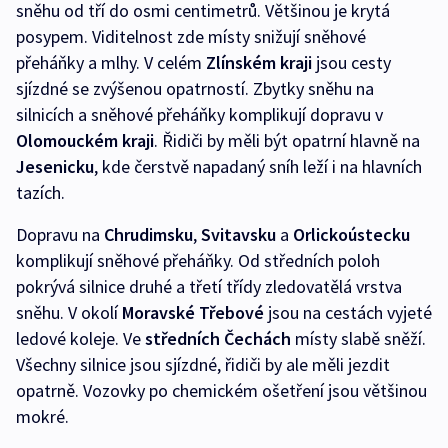
sněhu od tří do osmi centimetrů. Většinou je krytá
posypem. Viditelnost zde místy snižují sněhové
přeháňky a mlhy. V celém
Zlínském kraji
jsou cesty
sjízdné se zvýšenou opatrností. Zbytky sněhu na
silnicích a sněhové přeháňky komplikují dopravu v
Olomouckém kraji
. Řidiči by měli být opatrní hlavně na
Jesenicku
, kde čerstvě napadaný sníh leží i na hlavních
tazích.
Dopravu na
Chrudimsku
,
Svitavsku
a
Orlickoústecku
komplikují sněhové přeháňky. Od středních poloh
pokrývá silnice druhé a třetí třídy zledovatělá vrstva
sněhu. V okolí
Moravské Třebové
jsou na cestách vyjeté
ledové koleje. Ve
středních Čechách
místy slabě sněží.
Všechny silnice jsou sjízdné, řidiči by ale měli jezdit
opatrně. Vozovky po chemickém ošetření jsou většinou
mokré.