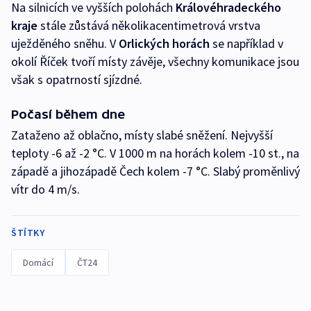
Na silnicích ve vyšších polohách
Královéhradeckého
kraje
stále zůstává několikacentimetrová vrstva
uježděného sněhu. V
Orlických horách
se například v
okolí Říček tvoří místy závěje, všechny komunikace jsou
však s opatrností sjízdné.
Počasí během dne
Zataženo až oblačno, místy slabé sněžení. Nejvyšší
teploty -6 až -2 °C. V 1000 m na horách kolem -10 st., na
západě a jihozápadě Čech kolem -7 °C. Slabý proměnlivý
vítr do 4 m/s.
ŠTÍTKY
Domácí
ČT24