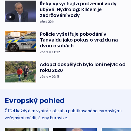
Řeky vysychají a podzemní vody
ubývá. Hydrolog: Klíčem je
zadržování vody
před 20
h
Policie vyšetřuje pobodání v
Tanvaldu jako pokus o vraždu na
dvou osobách
včera v 11:22
Adopcí dospělých bylo loni nejvíc od
roku 2020
včera v 09:45
Evropský pohled
ČT24 každý den vybírá z obsahu publikovaného evropskými
veřejnými médii, členy Eurovize.