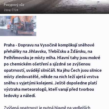
Posypový vůz
Zdroj:
ČT24
Praha - Dopravu na Vysočině komplikují sněhové
přeháňky na Jihlavsku, Třebíčsku a Žďársku, na
Pelhřimovsku je místy mlha. Hlavní tahy jsou mokré
po chemickém ošetření a sjízdné se zvýšenou
opatrností, uvádějí silničáři. Na jihu Čech jsou silnice
místy zledovatělé, někde na nich leží ujetá vrstva
sněhu s vyjetými kolejemi. Ještě dopoledne platí
výstraha meteorologů, kteří varují před tvorbou
ledovky a náledí.
Zvýšená opatrnost je nutná hlavně na vedlejších