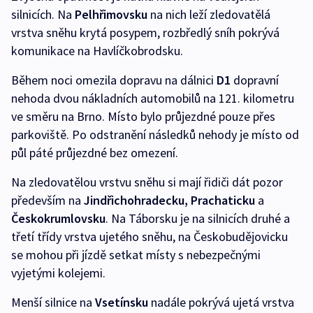
silnicích. Na
Pelhřimovsku
na nich leží zledovatělá
vrstva sněhu krytá posypem, rozbředlý sníh pokrývá
komunikace na Havlíčkobrodsku.
Během noci omezila dopravu na dálnici
D1
dopravní
nehoda dvou nákladních automobilů na 121. kilometru
ve směru na Brno. Místo bylo průjezdné pouze přes
parkoviště. Po odstranění následků nehody je místo od
půl páté průjezdné bez omezení.
Na zledovatělou vrstvu sněhu si mají řidiči dát pozor
především na
Jindřichohradecku, Prachaticku
a
Českokrumlovsku
. Na Táborsku je na silnicích druhé a
třetí třídy vrstva ujetého sněhu, na Českobudějovicku
se mohou při jízdě setkat místy s nebezpečnými
vyjetými kolejemi.
Menší silnice na
Vsetínsku
nadále pokrývá ujetá vrstva