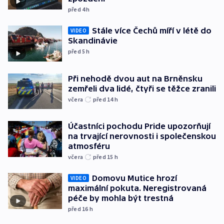
před 4
h
Stále více Čechů míří v létě do
VIDEO
Skandinávie
před 5
h
Při nehodě dvou aut na Brněnsku
zemřeli dva lidé, čtyři se těžce zranili
včera
před 14
h
Účastníci pochodu Pride upozorňují
na trvající nerovnosti i společenskou
atmosféru
včera
před 15
h
Domovu Mutice hrozí
VIDEO
maximální pokuta. Neregistrovaná
péče by mohla být trestná
před 16
h