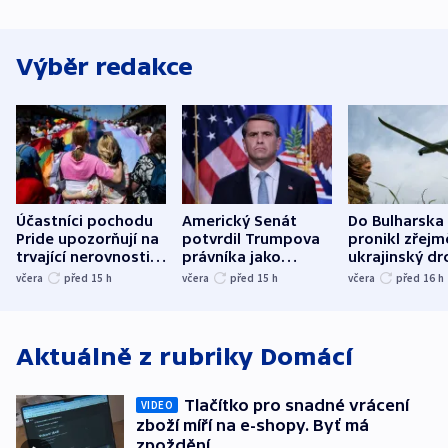
Výběr redakce
Účastníci pochodu
Americký Senát
Do Bulharska
Pride upozorňují na
potvrdil Trumpova
pronikl zřejm
trvající nerovnosti i
právníka jako
ukrajinský dr
společenskou
ministra
explodoval k
včera
před 15
h
včera
před 15
h
včera
před 16
h
atmosféru
spravedlnosti
od plynovod
Aktuálně z rubriky
Domácí
Tlačítko pro snadné vrácení
VIDEO
zboží míří na e-shopy. Byť má
zpoždění