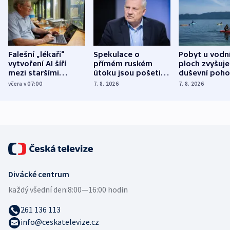
Falešní „lékaři“
Spekulace o
Pobyt u vodn
vytvoření AI šíří
přímém ruském
ploch zvyšuje
mezi staršími
útoku jsou pošetilé,
duševní poho
Poláky nebezpečné
míní estonský
ukázala
včera v 07:00
7. 8. 2026
7. 8. 2026
zdravotní rady
bezpečnostní
mezinárodní 
expert
Divácké centrum
každý všední den:
8:00—16:00 hodin
261 136 113
info@ceskatelevize.cz