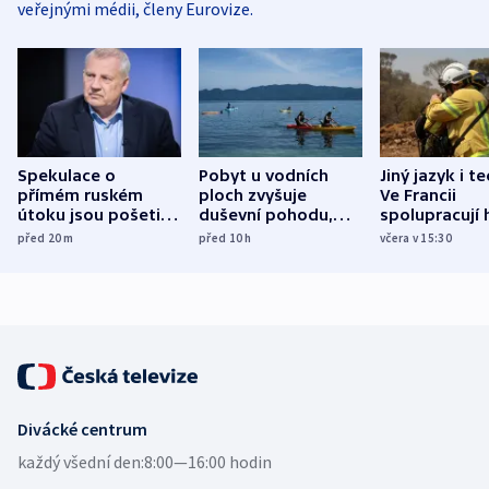
veřejnými médii, členy Eurovize.
Spekulace o
Pobyt u vodních
Jiný jazyk i t
přímém ruském
ploch zvyšuje
Ve Francii
útoku jsou pošetilé,
duševní pohodu,
spolupracují h
míní estonský
ukázala
různých zemí
před 20
m
před 10
h
včera v 15:30
bezpečnostní
mezinárodní studie
expert
Divácké centrum
každý všední den:
8:00—16:00 hodin