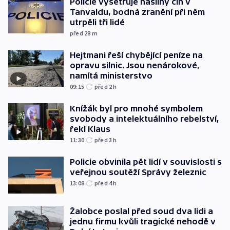
Policie vyšetřuje násilný čin v
Tanvaldu, bodná zranění při něm
utrpěli tři lidé
před 28
m
Hejtmani řeší chybějící peníze na
opravu silnic. Jsou nenárokové,
namítá ministerstvo
09:15
před 2
h
Knížák byl pro mnohé symbolem
svobody a intelektuálního rebelství,
řekl Klaus
11:30
před 3
h
Policie obvinila pět lidí v souvislosti s
veřejnou soutěží Správy železnic
13:08
před 4
h
Žalobce poslal před soud dva lidi a
jednu firmu kvůli tragické nehodě v