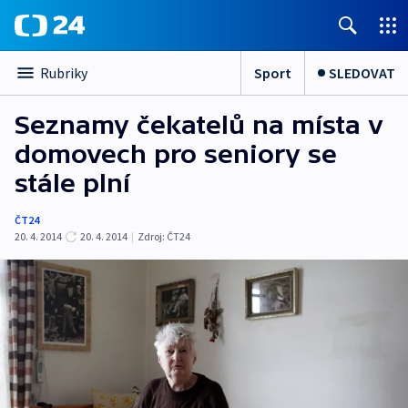
Sport
SLEDOVAT
Rubriky
Seznamy čekatelů na místa v
domovech pro seniory se
stále plní
ČT24
20. 4. 2014
20. 4. 2014
|
Zdroj:
ČT24