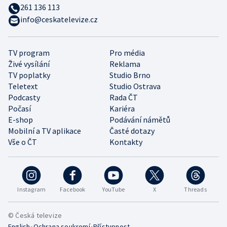
261 136 113
info@ceskatelevize.cz
TV program
Pro média
Živé vysílání
Reklama
TV poplatky
Studio Brno
Teletext
Studio Ostrava
Podcasty
Rada ČT
Počasí
Kariéra
E-shop
Podávání námětů
Mobilní a TV aplikace
Časté dotazy
Vše o ČT
Kontakty
Instagram
Facebook
YouTube
X
Threads
© Česká televize
•
•
English
Ochrana soukromí
Přístupnost