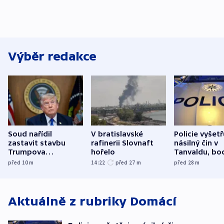
Výběr redakce
Soud nařídil
V bratislavské
Policie vyšetř
zastavit stavbu
rafinerii Slovnaft
násilný čin v
Trumpova
hořelo
Tanvaldu, bo
tanečního sálu
zranění při n
před 10
m
14:22
před 27
m
před 28
m
utrpěli tři lid
Aktuálně z rubriky
Domácí