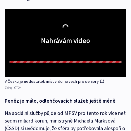
Nahrávám video
V Česku je nedostatek míst v domovech pro seniory
Zdroj:
ČT24
Peněz je málo, odlehčovacích služeb ještě méně
Na sociální služby půjde od MPSV pro tento rok více než
sedm miliard korun, ministryně Michaela Marksová
(ČSSD) si uvědomuje, že sféra by potřebovala alespoň o