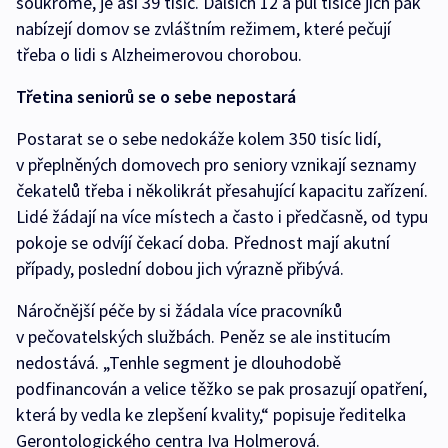
soukromé, je asi 39 tisíc. Dalších 12 a půl tisíce jich pak
nabízejí domov se zvláštním režimem, které pečují
třeba o lidi s Alzheimerovou chorobou.
Třetina seniorů se o sebe nepostará
Postarat se o sebe nedokáže kolem 350 tisíc lidí,
v přeplněných domovech pro seniory vznikají seznamy
čekatelů třeba i několikrát přesahující kapacitu zařízení.
Lidé žádají na více místech a často i předčasně, od typu
pokoje se odvíjí čekací doba. Přednost mají akutní
případy, poslední dobou jich výrazně přibývá.
Náročnější péče by si žádala více pracovníků
v pečovatelských službách. Peněz se ale institucím
nedostává. „Tenhle segment je dlouhodobě
podfinancován a velice těžko se pak prosazují opatření,
která by vedla ke zlepšení kvality,“ popisuje ředitelka
Gerontologického centra Iva Holmerová.