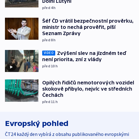
Dolní Lutyni
před 4
h
Šéf ČD vrátil bezpečnostní prověrku,
ministr to nechá prověřit, píší
Seznam Zprávy
před 8
h
Zvýšení slev na jízdném teď
VIDEO
není priorita, zní z vlády
před 10
h
Opilých řidičů nemotorových vozidel
skokově přibylo, nejvíc ve středních
Čechách
před 11
h
Evropský pohled
ČT24 každý den vybírá z obsahu publikovaného evropskými