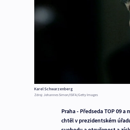
Karel Schwarzenberg
Zdroj:
Johannes Simon/ISIFA/Getty Images
Praha - Předseda TOP 09 a m
chtěl v prezidentském úřadu
svobodu a otevřenost a získa