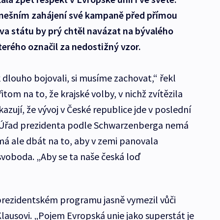
dnešním zahájení své kampaně před přímou
va státu by prý chtěl navázat na bývalého
terého označil za nedostižný vzor.
 dlouho bojovali, si musíme zachovat,“ řekl
om na to, že krajské volby, v nichž zvítězila
ukazují, že vývoj v České republice jde v poslední
. Úřad prezidenta podle Schwarzenberga nemá
má ale dbát na to, aby v zemi panovala
svoboda. „Aby se ta naše česká loď
rezidentském programu jasně vymezil vůči
Klausovi. „Pojem Evropská unie jako superstát je