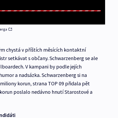
berga
m chystá v příštích měsících kontaktní
istr setkávat s občany. Schwarzenberg se ale
llboardech. V kampani by podle jejích
humor a nadsázka. Schwarzenberg si na
iliony korun, strana TOP 09 přidala pět
n korun poslalo nedávno hnutí Starostové a
ndidáti