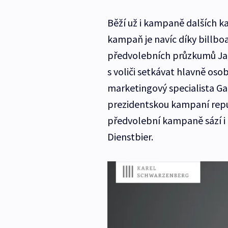
Běží už i kampaně dalších ka
kampaň je navíc díky billb
předvolebních průzkumů Jan
s voliči setkávat hlavně os
marketingový specialista Ga
prezidentskou kampaní repu
předvolební kampaně sází i 
Dienstbier.