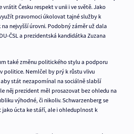
e vrátit Česku respekt v unii i ve světě. Jako
využít pravomoci úkolovat tajné služby k
 na nejvyšší úrovni. Podobný záměr už dala
DU-ČSL a prezidentská kandidátka Zuzana
ům také změnu politického stylu a podporu
v politice. Nemlčel by prý k růstu vlivu
 aby stát nezapomínal na sociálně slabší
le něj prezident měl prosazovat bez ohledu na
ubliku výhodné, či nikoliv. Schwarzenberg se
jako úcta ke stáří, ale i ohleduplnost k