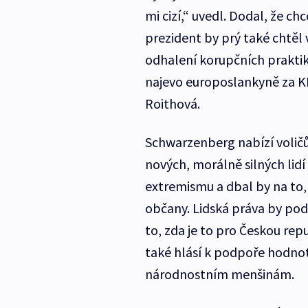
mi cizí,“ uvedl. Dodal, že chc
prezident by prý také chtěl 
odhalení korupčních praktik
najevo europoslankyně za K
Roithová.
Schwarzenberg nabízí volič
nových, morálně silných lidí 
extremismu a dbal by na to,
občany. Lidská práva by pod
to, zda je to pro Českou rep
také hlásí k podpoře hodnot 
národnostním menšinám.