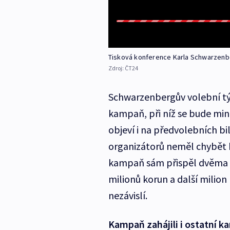
Tisková konference Karla Schwarzen
Zdroj:
ČT24
Schwarzenbergův volební tý
kampaň, při níž se bude min
objeví i na předvolebních bi
organizátorů neměl chybět 
kampaň sám přispěl dvěma m
milionů korun a další milio
nezávislí.
Kampaň zahájili i ostatní ka