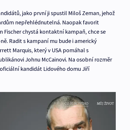
ndidátů, jako první ji spustil Miloš Zeman, jehož
oardům nepřehlédnutelná. Naopak favorit
 Fischer chystá kontaktní kampaň, chce se
obně. Radit s kampaní mu bude i americký
rrett Marquis, který v USA pomáhal s
blikánovi Johnu McCainovi. Na osobní rozměr
oficiální kandidát Lidového domu Jiří