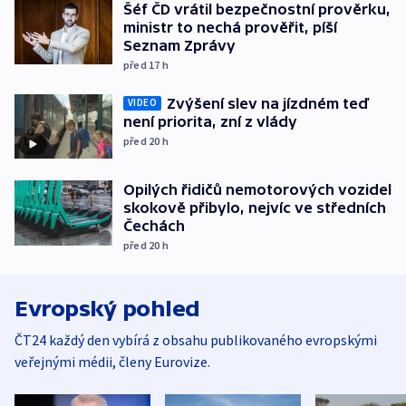
Šéf ČD vrátil bezpečnostní prověrku,
ministr to nechá prověřit, píší
Seznam Zprávy
před 17
h
Zvýšení slev na jízdném teď
VIDEO
není priorita, zní z vlády
před 20
h
Opilých řidičů nemotorových vozidel
skokově přibylo, nejvíc ve středních
Čechách
před 20
h
Evropský pohled
ČT24 každý den vybírá z obsahu publikovaného evropskými
veřejnými médii, členy Eurovize.