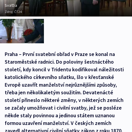
Svatba
Zdroj:
ČT24
Praha – První svatební obřad v Praze se konal na
Staroměstské radnici. Do poloviny šestnáctého
století, kdy koncil v Tridentu kodifikoval náležitosti
katolického církevního sňatku, šlo v křesťanské
Evropě uzavřít manželství nejrůznějšími způsoby,
třeba jen několikaletým soužitím. Devatenácté
století přineslo některé změny, v některých zemích
se začaly umožňovat i civilní svatby, jež se posléze
někde staly povinnou a jedinou státem uznanou
formou uzavření manželství. V českých zemích
zavedl alternativní civilní sňatky zákon z roku 1870.