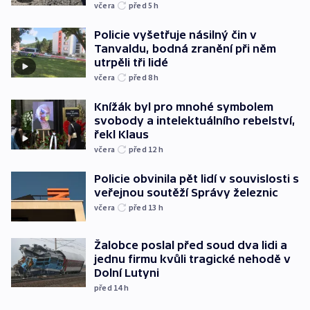
včera
před 5
h
Policie vyšetřuje násilný čin v
Tanvaldu, bodná zranění při něm
utrpěli tři lidé
včera
před 8
h
Knížák byl pro mnohé symbolem
svobody a intelektuálního rebelství,
řekl Klaus
včera
před 12
h
Policie obvinila pět lidí v souvislosti s
veřejnou soutěží Správy železnic
včera
před 13
h
Žalobce poslal před soud dva lidi a
jednu firmu kvůli tragické nehodě v
Dolní Lutyni
před 14
h