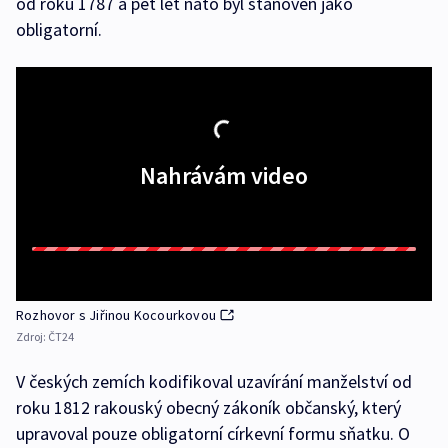
od roku 1787 a pět let nato byl stanoven jako
obligatorní.
Nahrávám video
Rozhovor s Jiřinou Kocourkovou
Zdroj:
ČT24
V českých zemích kodifikoval uzavírání manželství od
roku 1812 rakouský obecný zákoník občanský, který
upravoval pouze obligatorní církevní formu sňatku. O