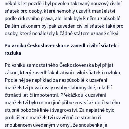
několik let později byl povolen takzvaný nouzový civilní
sňatek pro osoby, které nemohly uzavřít manželství
podle církevního práva, ale jinak byly k němu způsobilé.
Dalším zákonem byl pak zaveden civilní sňatek také pro
osoby, které nenáležely k žádné státem uznané církvi.
Po vzniku Československa se zavedl civilní sňatek i
rozluka
Po vzniku samostatného Československa byl přijat
zákon, který zavedl fakultativní civilní sňatek i rozluku.
Podle něj se například za nezpůsobilé k uzavření
manželství považovaly osoby slabomyslné, mladší
čtrnácti let či impotentní. Překážkou k uzavření
manželství bylo mimo jiné příbuzenství až do čtvrtého
stupně pobočné linie i švagrovství. Za neplatné bylo
prohlášeno manželství uzavřené ze strachu či
snoubencem uvedeným v omyl, že snoubenka je