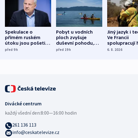
Spekulace o
Pobyt u vodních
Jiný jazyk i t
přímém ruském
ploch zvyšuje
Ve Francii
útoku jsou pošetilé,
duševní pohodu,
spolupracují h
míní estonský
ukázala
různých zemí
před 9
h
před 19
h
6. 8. 2026
bezpečnostní
mezinárodní studie
expert
Divácké centrum
každý všední den:
8:00—16:00 hodin
261 136 113
info@ceskatelevize.cz