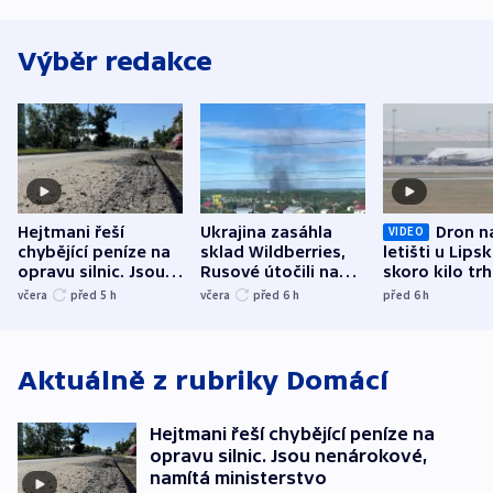
Výběr redakce
Hejtmani řeší
Ukrajina zasáhla
Dron n
VIDEO
chybějící peníze na
sklad Wildberries,
letišti u Lips
opravu silnic. Jsou
Rusové útočili na
skoro kilo trh
nenárokové, namítá
trh, hasiče či
indicie ukazuj
včera
před 5
h
včera
před 6
h
před 6
h
ministerstvo
stadion
Rusko
Aktuálně z rubriky
Domácí
Hejtmani řeší chybějící peníze na
opravu silnic. Jsou nenárokové,
namítá ministerstvo