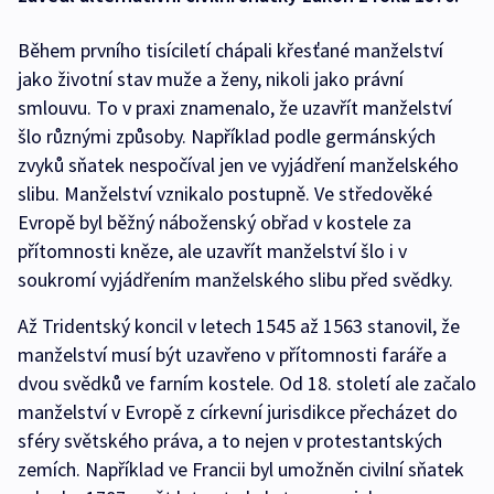
Během prvního tisíciletí chápali křesťané manželství
jako životní stav muže a ženy, nikoli jako právní
smlouvu. To v praxi znamenalo, že uzavřít manželství
šlo různými způsoby. Například podle germánských
zvyků sňatek nespočíval jen ve vyjádření manželského
slibu. Manželství vznikalo postupně. Ve středověké
Evropě byl běžný náboženský obřad v kostele za
přítomnosti kněze, ale uzavřít manželství šlo i v
soukromí vyjádřením manželského slibu před svědky.
Až Tridentský koncil v letech 1545 až 1563 stanovil, že
manželství musí být uzavřeno v přítomnosti faráře a
dvou svědků ve farním kostele. Od 18. století ale začalo
manželství v Evropě z církevní jurisdikce přecházet do
sféry světského práva, a to nejen v protestantských
zemích. Například ve Francii byl umožněn civilní sňatek