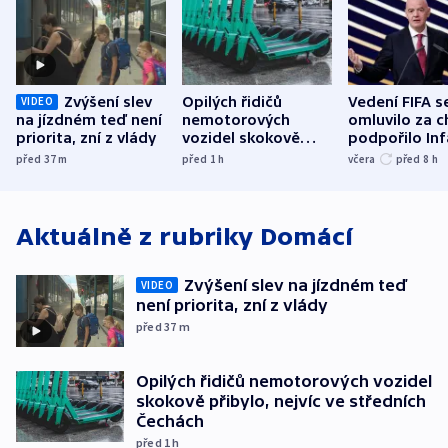
Zvýšení slev
Opilých řidičů
Vedení FIFA s
VIDEO
na jízdném teď není
nemotorových
omluvilo za c
priorita, zní z vlády
vozidel skokově
podpořilo Inf
přibylo, nejvíc ve
UEFA trvá na
před 37
m
před 1
h
včera
před 8
h
středních Čechách
bojkotu
Aktuálně z rubriky
Domácí
Zvýšení slev na jízdném teď
VIDEO
není priorita, zní z vlády
před 37
m
Opilých řidičů nemotorových vozidel
skokově přibylo, nejvíc ve středních
Čechách
před 1
h