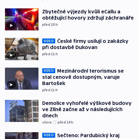
Zbytečné výjezdy kvůli eCallu a
obtěžující hovory zdržují záchranáře
před 10
h
České firmy usilují o zakázky
VIDEO
při dostavbě Dukovan
před 11
h
Mezinárodní terorismus se
VIDEO
stal cenově dostupným, varuje
Bartošek
před 11
h
Demolice vyhořelé výškové budovy
ve Zlíně začne až v následujících
dnech
včera
před 14
h
Sečteno: Pardubický kraj
VIDEO