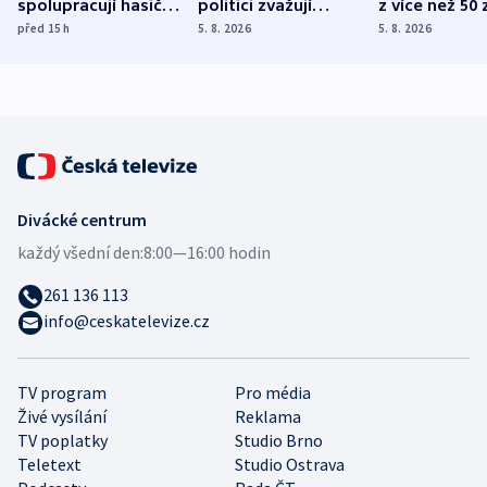
spolupracují hasiči z
politici zvažují
z více než 50 
různých zemí
dohodu o
Bojovali na s
před 15
h
5. 8. 2026
5. 8. 2026
demografii
Ruska
Divácké centrum
každý všední den:
8:00—16:00 hodin
261 136 113
info@ceskatelevize.cz
TV program
Pro média
Živé vysílání
Reklama
TV poplatky
Studio Brno
Teletext
Studio Ostrava