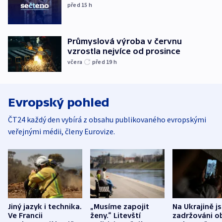
před 15
h
Průmyslová výroba v červnu
vzrostla nejvíce od prosince
včera
před 19
h
Evropský pohled
ČT24 každý den vybírá z obsahu publikovaného evropskými
veřejnými médii, členy Eurovize.
Jiný jazyk i technika.
„Musíme zapojit
Na Ukrajině j
Ve Francii
ženy.“ Litevští
zadržováni o