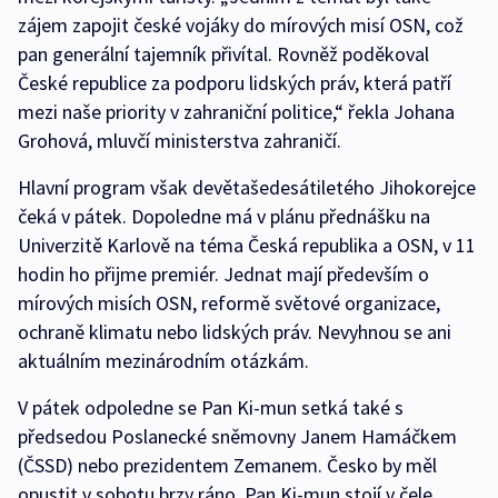
zájem zapojit české vojáky do mírových misí OSN, což
pan generální tajemník přivítal. Rovněž poděkoval
České republice za podporu lidských práv, která patří
mezi naše priority v zahraniční politice,“ řekla Johana
Grohová, mluvčí ministerstva zahraničí.
Hlavní program však devětašedesátiletého Jihokorejce
čeká v pátek. Dopoledne má v plánu přednášku na
Univerzitě Karlově na téma Česká republika a OSN, v 11
hodin ho přijme premiér. Jednat mají především o
mírových misích OSN, reformě světové organizace,
ochraně klimatu nebo lidských práv. Nevyhnou se ani
aktuálním mezinárodním otázkám.
V pátek odpoledne se Pan Ki-mun setká také s
předsedou Poslanecké sněmovny Janem Hamáčkem
(ČSSD) nebo prezidentem Zemanem. Česko by měl
opustit v sobotu brzy ráno. Pan Ki-mun stojí v čele