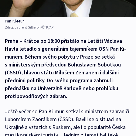
Pan Ki-Mun
Zdroj:
Laurent Gillieron/ČTK/AP
Praha – Krátce po 18:00 přistálo na Letišti Václava
Havla letadlo s generálním tajemníkem OSN Pan Ki-
munem. Během svého pobytu v Praze se setká
s ministerským předsedou Bohuslavem Sobotkou
(ČSSD), hlavou státu Milošem Zemanem i dalšími
předními politiky. Do svého programu zahrnul i
přednášku na Univerzitě Karlově nebo prohlídku
protipovodňových zábran.
Ještě večer se Pan Ki-mun setkal s ministrem zahraničí
Lubomírem Zaorálkem (ČSSD). Bavili se o situaci na
Ukrajině a vztazích s Ruskem, ale i o popularitě Česka
mezi korejskými turisty. „Jedním z témat byl také