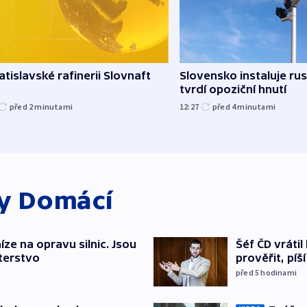
atislavské rafinerii Slovnaft
Slovensko instaluje ru
tvrdí opoziční hnutí
před 2
minutami
12:27
před 4
minutami
ky
Domácí
íze na opravu silnic. Jsou
Šéf ČD vráti
terstvo
prověřit, pí
před 5
hodinami