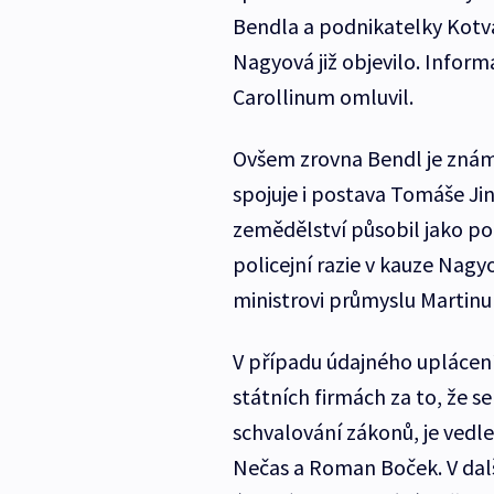
Bendla a podnikatelky Kotval
Nagyová již objevilo. Inform
Carollinum omluvil.
Ovšem zrovna Bendl je známý
spojuje i postava Tomáše Jin
zemědělství působil jako po
policejní razie v kauze Nag
ministrovi průmyslu Martinu 
V případu údajného uplácení 
státních firmách za to, že 
schvalování zákonů, je vedle
Nečas a Roman Boček. V dalš