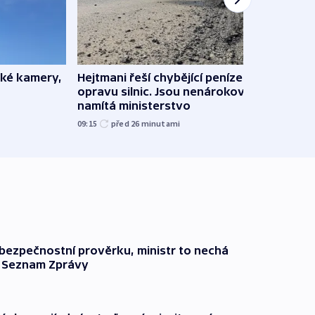
ské kamery,
Hejtmani řeší chybějící peníze na
Virtu
opravu silnic. Jsou nenárokové,
Lékař
namítá ministerstvo
česk
09:15
před 26
minutami
před 1
l bezpečnostní prověrku, ministr to nechá
ší Seznam Zprávy