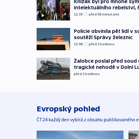
Knížák byl pro mnohé sy
intelektuálního rebelství, 
11:30
před 38
minutami
Policie obvinila pět lidí v 
soutěží Správy železnic
13:08
před 1
hodinou
Žalobce poslal před soud d
tragické nehodě v Dolní L
před 1
hodinou
Evropský pohled
ČT24 každý den vybírá z obsahu publikovaného e