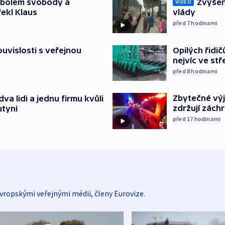
mbolem svobody a
Zvýšení
VIDEO
řekl Klaus
vlády
před 7
hodinami
souvislosti s veřejnou
Opilých řidi
nejvíc ve st
před 8
hodinami
Zbytečné výj
va lidi a jednu firmu kvůli
zdržují zách
utyni
před 17
hodinami
vropskými veřejnými médii, členy Eurovize.