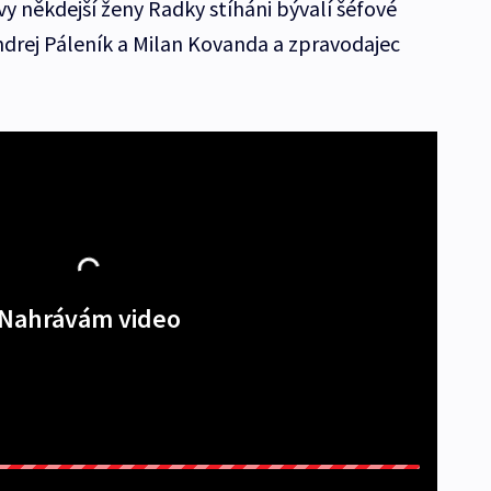
 někdejší ženy Radky stíháni bývalí šéfové
drej Páleník a Milan Kovanda a zpravodajec
Nahrávám video