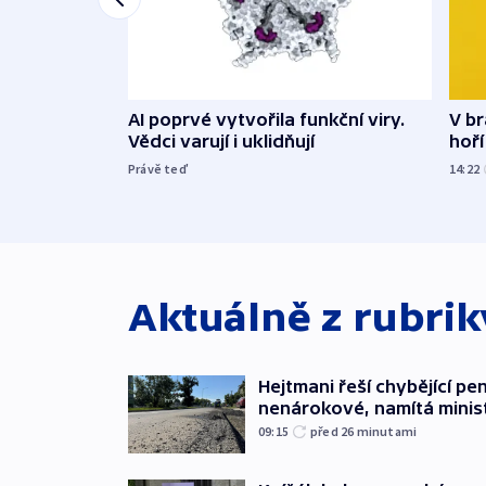
AI poprvé vytvořila funkční viry.
V br
Vědci varují i uklidňují
hoří
Právě teď
14:22
Aktuálně z rubri
Hejtmani řeší chybějící pen
nenárokové, namítá minis
09:15
před 26
minutami