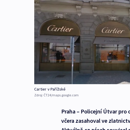
Cartier v Pařížské
Zdroj:
ČT24/maps.google.com
Praha – Policejní Útvar pr
včera zasahoval ve zlatnictví
Aktuálně.cz zásah souvisel 