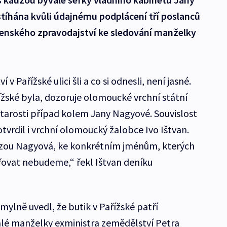
tíhána kvůli údajnému podplácení tří poslanců
enského zpravodajství ke sledování manželky
 v Pařížské ulici šli a co si odnesli, není jasné.
ařížské byla, dozoruje olomoucké vrchní státní
starosti případ kolem Jany Nagyové. Souvislost
vrdil i vrchní olomoucký žalobce Ivo Ištvan.
auzou Nagyová, ke konkrétním jménům, kterých
dřovat nebudeme,“ řekl Ištvan deníku
ylně uvedl, že butik v Pařížské patří
alé manželky exministra zemědělství Petra