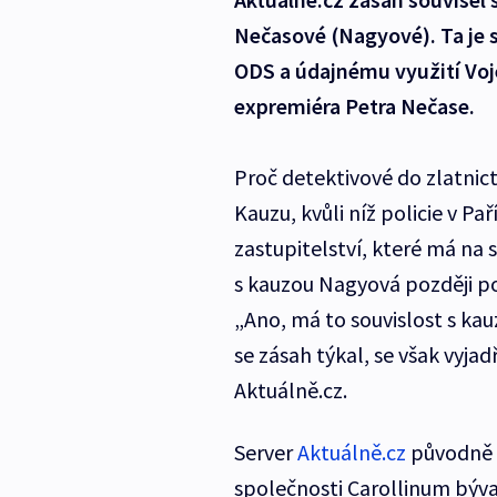
Nečasové (Nagyové). Ta je s
ODS a údajnému využití Voj
expremiéra Petra Nečase.
Proč detektivové do zlatnictví
Kauzu, kvůli níž policie v P
zastupitelství, které má na 
s kauzou Nagyová později pot
„Ano, má to souvislost s k
se zásah týkal, se však vyja
Aktuálně.cz.
Server
Aktuálně.cz
původně m
společnosti Carollinum býv