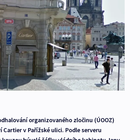
o odhalování organizovaného zločinu (ÚOOZ)
 Cartier v Pařížské ulici. Podle serveru
s kauzou bývalé šéfky vládního kabinetu Jany