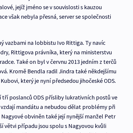
ové, jejíž jméno se v souvislosti s kauzou
ace však nebyla přesná, server se společnosti
 vazbami na lobbistu Ivo Rittiga. Ty navíc
dry, Rittigova právníka, který na ministerstvu
radce. Také on byl v červnu 2013 jedním z terčů
yová. Kromě Bendla radil Jindra také někdejšímu
Kubovi, který je nyní předsedou jihočeské ODS.
tří poslanců ODS přísliby lukrativních postů ve
se vzdají mandátu a nebudou dělat problémy při
 Nagyové obviněn také její nynější manžel Petr
í větvi případu jsou spolu s Nagyovou kvůli