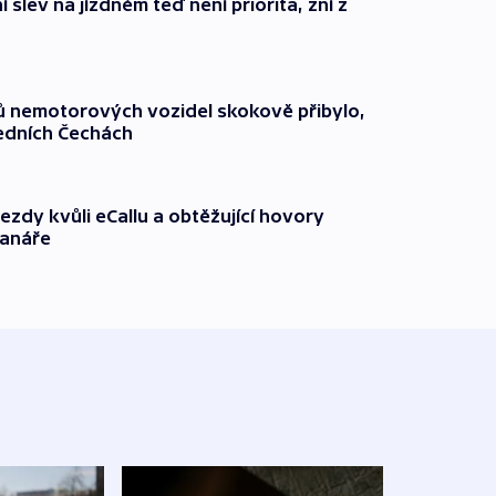
 slev na jízdném teď není priorita, zní z
čů nemotorových vozidel skokově přibylo,
ředních Čechách
ezdy kvůli eCallu a obtěžující hovory
ranáře