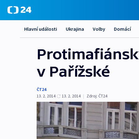
Hlavní události
Ukrajina
Volby
Domácí
Protimafiánský
v Pařížské
ČT24
13. 2. 2014
13. 2. 2014
|
Zdroj:
ČT24