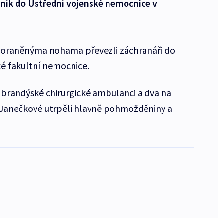
lník do Ústřední vojenské nemocnice v
poraněnýma nohama převezli záchranáři do
é fakultní nemocnice.
a brandýské chirurgické ambulanci a dva na
 Janečkové utrpěli hlavně pohmožděniny a