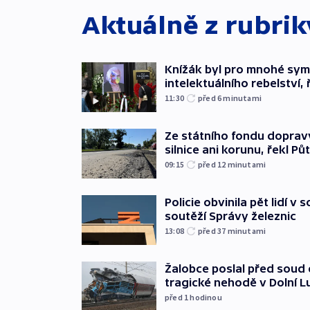
Aktuálně z rubri
Knížák byl pro mnohé sy
intelektuálního rebelství, 
11:30
před 6
minutami
Ze státního fondu doprav
silnice ani korunu, řekl Pů
09:15
před 12
minutami
Policie obvinila pět lidí v 
soutěží Správy železnic
13:08
před 37
minutami
Žalobce poslal před soud d
tragické nehodě v Dolní L
před 1
hodinou