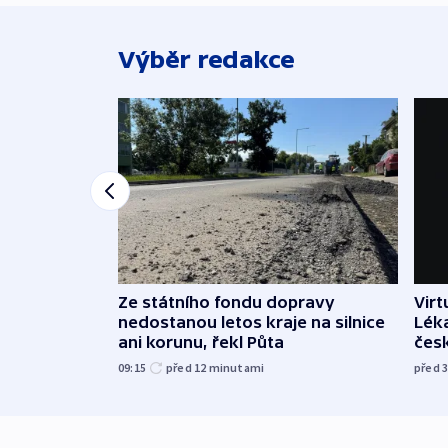
Výběr redakce
Ze státního fondu dopravy
Virt
nedostanou letos kraje na silnice
Léka
ani korunu, řekl Půta
čes
09:15
před 12
minutami
před 