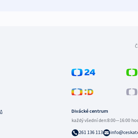
Č
Divácké centrum
ů
každý všední den:
8:00—16:00 ho
261 136 113
info@ceskate