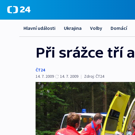
Hlavní události
Ukrajina
Volby
Domácí
Při srážce tří a
ČT24
14. 7. 2009
14. 7. 2009
|
Zdroj:
ČT24