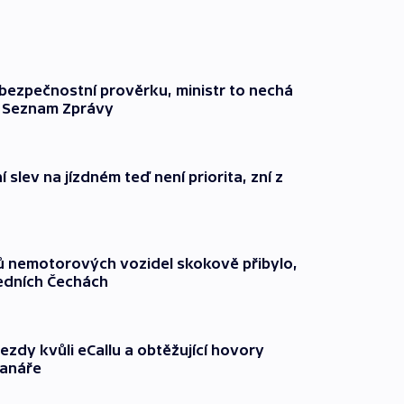
l bezpečnostní prověrku, ministr to nechá
ší Seznam Zprávy
 slev na jízdném teď není priorita, zní z
čů nemotorových vozidel skokově přibylo,
ředních Čechách
ezdy kvůli eCallu a obtěžující hovory
ranáře