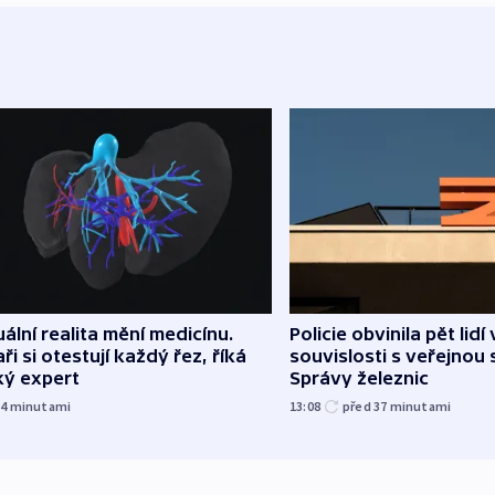
uální realita mění medicínu.
Policie obvinila pět lidí 
ři si otestují každý řez, říká
souvislosti s veřejnou 
ký expert
Správy železnic
34
minutami
13:08
před 37
minutami