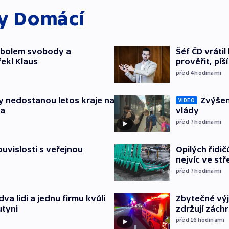
ky
Domácí
mbolem svobody a
Šéf ČD vráti
řekl Klaus
prověřit, pí
před 4
hodinami
y nedostanou letos kraje na
Zvýšení
VIDEO
ta
vlády
před 7
hodinami
souvislosti s veřejnou
Opilých řidi
nejvíc ve st
před 7
hodinami
Zbytečné výj
va lidi a jednu firmu kvůli
zdržují zách
utyni
před 16
hodinami