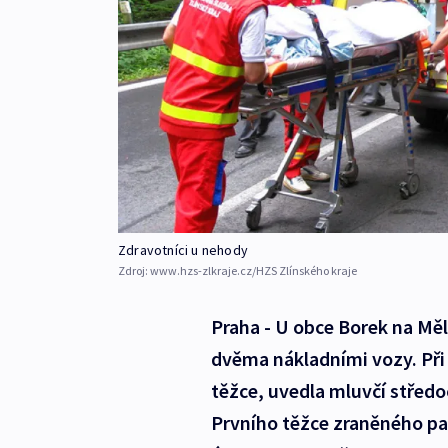
Zdravotníci u nehody
Zdroj:
www.hzs-zlkraje.cz/HZS Zlínského kraje
Praha - U obce Borek na Měl
dvěma nákladními vozy. Při 
těžce, uvedla mluvčí střed
Prvního těžce zraněného p