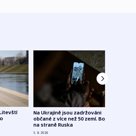
Litevští
Na Ukrajině jsou zadržováni
Španě
 o
občané z více než 50 zemí. Bojovali
dosta
na straně Ruska
4. 8. 20
5. 8. 2026