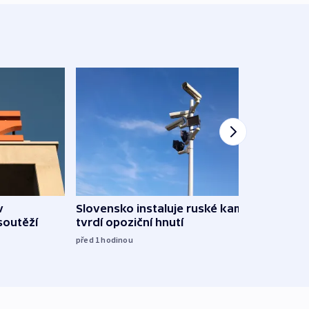
v
Slovensko instaluje ruské kamery,
Omez
soutěží
tvrdí opoziční hnutí
hrozí
služ
před 1
hodinou
09:05