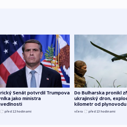
rický Senát potvrdil Trumpova
Do Bulharska pronikl z
níka jako ministra
ukrajinský dron, explo
avedlnosti
kilometr od plynovodu
před 12
hodinami
včera
před 13
hodinami