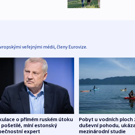
vropskými veřejnými médii, členy Eurovize.
kulace o přímém ruském útoku
Pobyt u vodních ploch 
 pošetilé, míní estonský
duševní pohodu, ukáza
pečnostní expert
mezinárodní studie