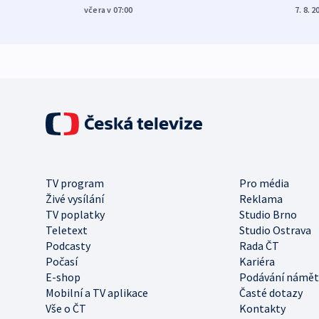
včera v 07:00
7. 8. 2
TV program
Pro média
Živé vysílání
Reklama
TV poplatky
Studio Brno
Teletext
Studio Ostrava
Podcasty
Rada ČT
Počasí
Kariéra
E-shop
Podávání námět
Mobilní a TV aplikace
Časté dotazy
Vše o ČT
Kontakty