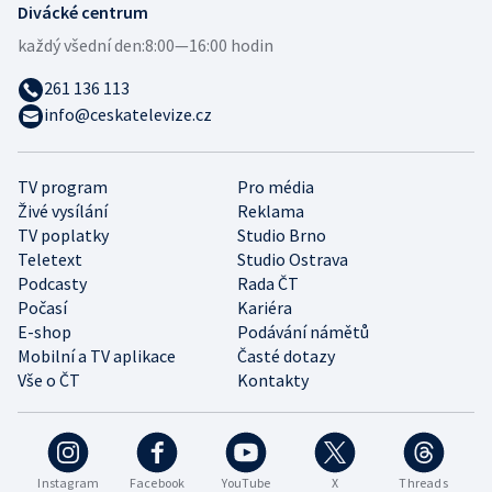
Divácké centrum
každý všední den:
8:00—16:00 hodin
261 136 113
info@ceskatelevize.cz
TV program
Pro média
Živé vysílání
Reklama
TV poplatky
Studio Brno
Teletext
Studio Ostrava
Podcasty
Rada ČT
Počasí
Kariéra
E-shop
Podávání námětů
Mobilní a TV aplikace
Časté dotazy
Vše o ČT
Kontakty
Instagram
Facebook
YouTube
X
Threads