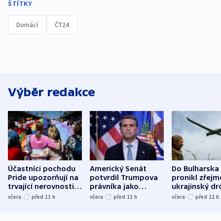
ŠTÍTKY
Domácí
ČT24
Výběr redakce
Účastníci pochodu
Americký Senát
Do Bulharska
Pride upozorňují na
potvrdil Trumpova
pronikl zřejm
trvající nerovnosti i
právníka jako
ukrajinský dr
společenskou
ministra
explodoval k
včera
před 11
h
včera
před 11
h
včera
před 12
h
atmosféru
spravedlnosti
od plynovod