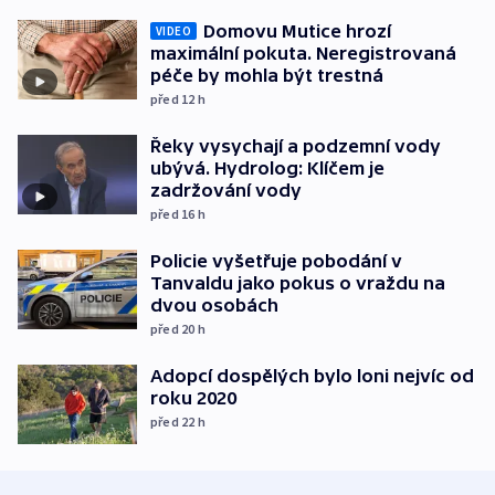
Domovu Mutice hrozí
VIDEO
maximální pokuta. Neregistrovaná
péče by mohla být trestná
před 12
h
Řeky vysychají a podzemní vody
ubývá. Hydrolog: Klíčem je
zadržování vody
před 16
h
Policie vyšetřuje pobodání v
Tanvaldu jako pokus o vraždu na
dvou osobách
před 20
h
Adopcí dospělých bylo loni nejvíc od
roku 2020
před 22
h