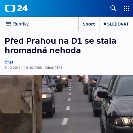
Sport
SLEDOVAT
Rubriky
Před Prahou na D1 se stala
hromadná nehoda
ČT24
5. 10. 2008
5. 10. 2008
|
Zdroj:
ČT24