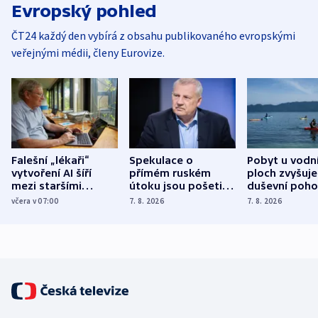
Evropský pohled
ČT24 každý den vybírá z obsahu publikovaného evropskými
veřejnými médii, členy Eurovize.
Falešní „lékaři“
Spekulace o
Pobyt u vodn
vytvoření AI šíří
přímém ruském
ploch zvyšuje
mezi staršími
útoku jsou pošetilé,
duševní poho
Poláky nebezpečné
míní estonský
ukázala
včera v 07:00
7. 8. 2026
7. 8. 2026
zdravotní rady
bezpečnostní
mezinárodní 
expert