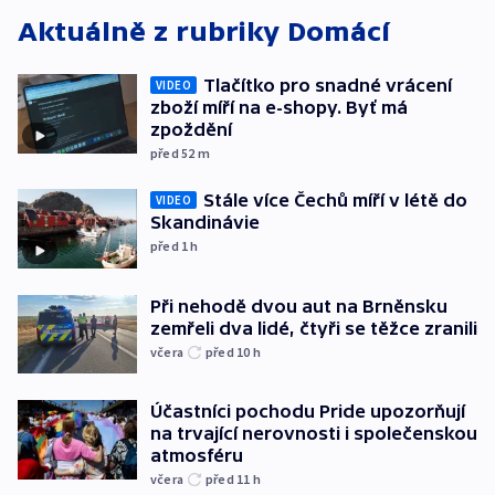
Aktuálně z rubriky
Domácí
Tlačítko pro snadné vrácení
VIDEO
zboží míří na e-shopy. Byť má
zpoždění
před 52
m
Stále více Čechů míří v létě do
VIDEO
Skandinávie
před 1
h
Při nehodě dvou aut na Brněnsku
zemřeli dva lidé, čtyři se těžce zranili
včera
před 10
h
Účastníci pochodu Pride upozorňují
na trvající nerovnosti i společenskou
atmosféru
včera
před 11
h