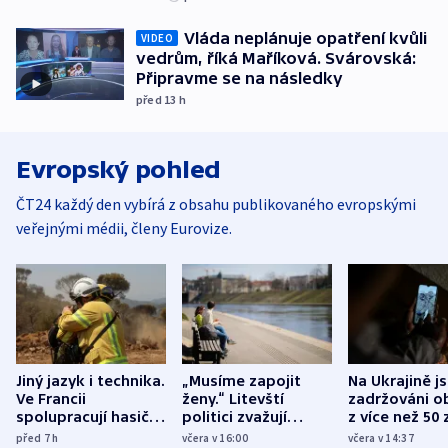
Vláda neplánuje opatření kvůli
VIDEO
vedrům, říká Maříková. Svárovská:
Připravme se na následky
před 13
h
Evropský pohled
ČT24 každý den vybírá z obsahu publikovaného evropskými
veřejnými médii, členy Eurovize.
Jiný jazyk i technika.
„Musíme zapojit
Na Ukrajině j
Ve Francii
ženy.“ Litevští
zadržováni o
spolupracují hasiči z
politici zvažují
z více než 50 
různých zemí
dohodu o
Bojovali na s
před 7
h
včera v 16:00
včera v 14:37