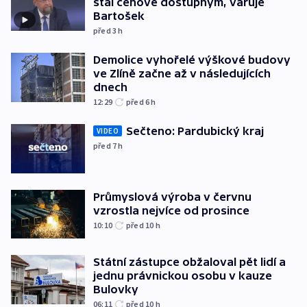
stal cenově dostupným, varuje
Bartošek
před 3
h
Demolice vyhořelé výškové budovy
ve Zlíně začne až v následujících
dnech
12:29
před 6
h
Sečteno: Pardubický kraj
VIDEO
před 7
h
Průmyslová výroba v červnu
vzrostla nejvíce od prosince
10:10
před 10
h
Státní zástupce obžaloval pět lidí a
jednu právnickou osobu v kauze
Bulovky
06:11
před 10
h