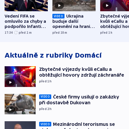
Vedení FIFA se
Ukrajina
Zbytečné výj
VIDEO
omluvilo za chyby a
buduje další
kvůli eCallu a
podpořilo Infantina.
opevnění na hranici
obtěžující ho
UEFA trvá na
s Běloruskem
zdržují záchr
17:34
před 2
m
před 18
m
před 1
h
bojkotu
Aktuálně z rubriky
Domácí
Zbytečné výjezdy kvůli eCallu a
obtěžující hovory zdržují záchranáře
před 1
h
České firmy usilují o zakázky
VIDEO
při dostavbě Dukovan
před 2
h
Mezinárodní terorismus se
VIDEO