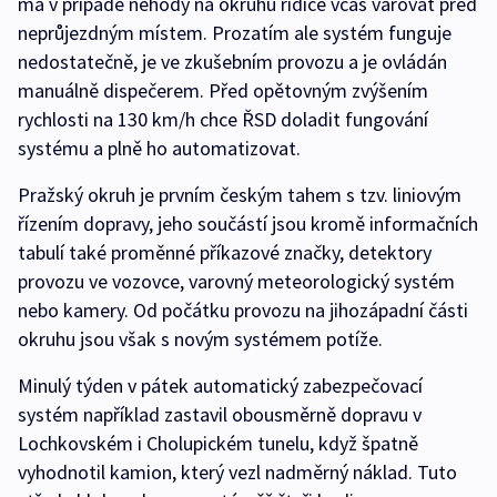
má v případě nehody na okruhu řidiče včas varovat před
neprůjezdným místem. Prozatím ale systém funguje
nedostatečně, je ve zkušebním provozu a je ovládán
manuálně dispečerem. Před opětovným zvýšením
rychlosti na 130 km/h chce ŘSD doladit fungování
systému a plně ho automatizovat.
Pražský okruh je prvním českým tahem s tzv. liniovým
řízením dopravy, jeho součástí jsou kromě informačních
tabulí také proměnné příkazové značky, detektory
provozu ve vozovce, varovný meteorologický systém
nebo kamery. Od počátku provozu na jihozápadní části
okruhu jsou však s novým systémem potíže.
Minulý týden v pátek automatický zabezpečovací
systém například zastavil obousměrně dopravu v
Lochkovském i Cholupickém tunelu, když špatně
vyhodnotil kamion, který vezl nadměrný náklad. Tuto