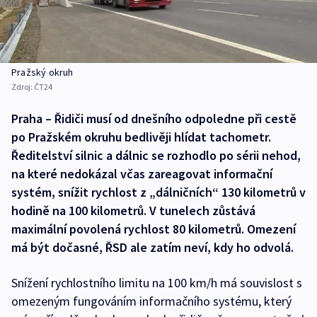
Pražský okruh
Zdroj:
ČT24
Praha – Řidiči musí od dnešního odpoledne při cestě
po Pražském okruhu bedlivěji hlídat tachometr.
Ředitelství silnic a dálnic se rozhodlo po sérii nehod,
na které nedokázal včas zareagovat informační
systém, snížit rychlost z „dálničních“ 130 kilometrů v
hodině na 100 kilometrů. V tunelech zůstává
maximální povolená rychlost 80 kilometrů. Omezení
má být dočasné, ŘSD ale zatím neví, kdy ho odvolá.
Snížení rychlostního limitu na 100 km/h má souvislost s
omezeným fungováním informačního systému, který