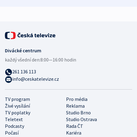
demografii
Ruska
Divácké centrum
každý všední den:
8:00—16:00 hodin
261 136 113
info@ceskatelevize.cz
TV program
Pro média
Živé vysílání
Reklama
TV poplatky
Studio Brno
Teletext
Studio Ostrava
Podcasty
Rada ČT
Počasí
Kariéra