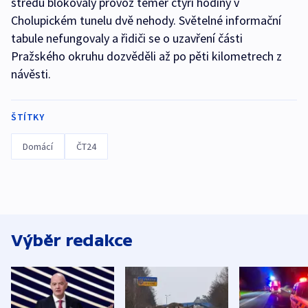
středu blokovaly provoz téměř čtyři hodiny v
Cholupickém tunelu dvě nehody. Světelné informační
tabule nefungovaly a řidiči se o uzavření části
Pražského okruhu dozvěděli až po pěti kilometrech z
návěsti.
ŠTÍTKY
Domácí
ČT24
Výběr redakce