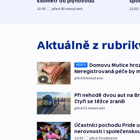
kilometr od plynovodu
spo
13:05
před 42
minutami
12:02
Aktuálně z rubri
Domovu Mutice hroz
VIDEO
Neregistrovaná péče by m
před 9
minutami
Při nehodě dvou aut na Br
čtyři se těžce zranili
před 52
minutami
Účastníci pochodu Pride up
nerovnosti i společensko
12:02
před 2
hodinami