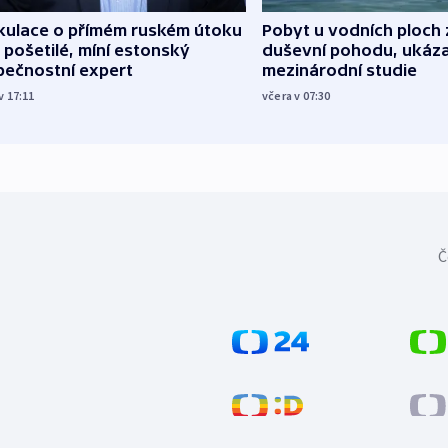
kulace o přímém ruském útoku
Pobyt u vodních ploch 
 pošetilé, míní estonský
duševní pohodu, ukáza
pečnostní expert
mezinárodní studie
v 17:11
včera v 07:30
Č