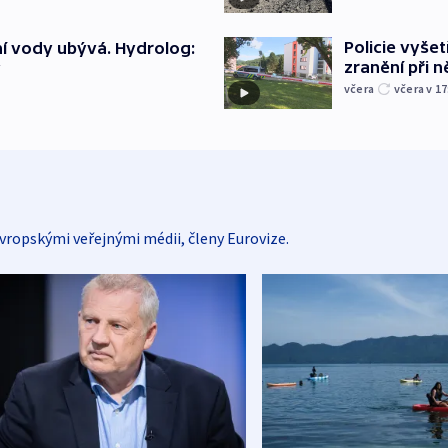
Policie vyšet
í vody ubývá. Hydrolog:
zranění při ně
y
včera
včera v 17
vropskými veřejnými médii, členy Eurovize.