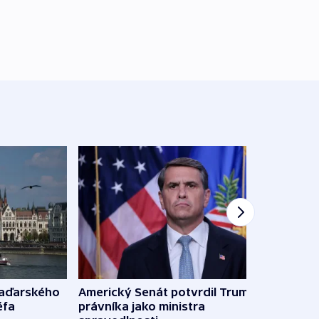
maďarského
Americký Senát potvrdil Trumpova
Ruský
éfa
právníka jako ministra
čtyři 