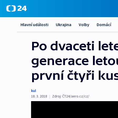
Hlavní události
Ukrajina
Volby
Domácí
Po dvaceti let
generace leto
první čtyři ku
kul
18. 3. 2018
|
Zdroj:
ČT24/aero.cz/cz/