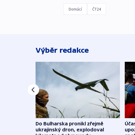
Domácí
ČT24
Výběr redakce
Do Bulharska pronikl zřejmě
Účas
ukrajinský dron, explodoval
upoz