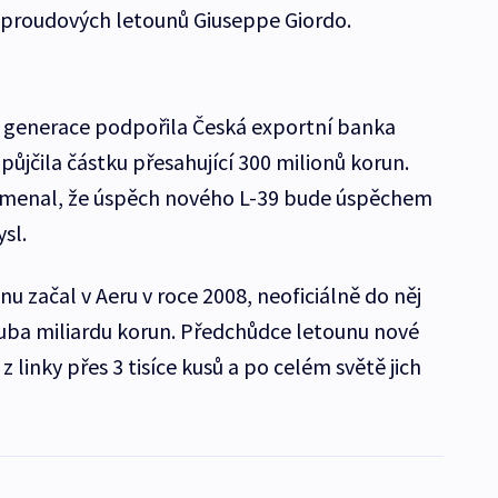
 proudových letounů Giuseppe Giordo.
é generace podpořila Česká exportní banka
půjčila částku přesahující 300 milionů korun.
amenal, že úspěch nového L-39 bude úspěchem
sl.
u začal v Aeru v roce 2008, neoficiálně do něj
uba miliardu korun. Předchůdce letounu nové
z linky přes 3 tisíce kusů a po celém světě jich