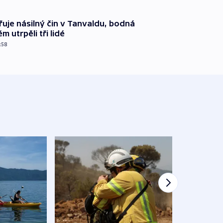
řuje násilný čin v Tanvaldu, bodná
m utrpěli tři lidé
:58