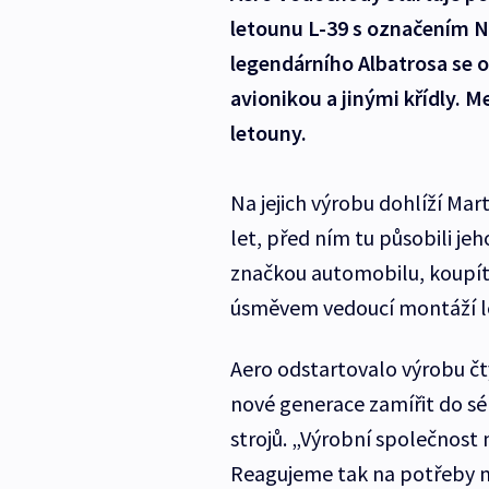
letounu L-39 s označením N
legendárního Albatrosa se 
avionikou a jinými křídly. Me
letouny.
Na jejich výrobu dohlíží Mart
let, před ním tu působili je
značkou automobilu, koupíte 
úsměvem vedoucí montáží l
Aero odstartovalo výrobu čty
nové generace zamířit do sé
strojů. „Výrobní společnost 
Reagujeme tak na potřeby me