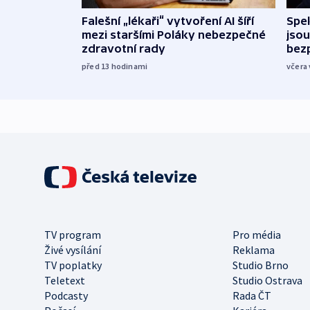
Falešní „lékaři“ vytvoření AI šíří
Spe
mezi staršími Poláky nebezpečné
jsou
zdravotní rady
bez
před 13
hodinami
včera 
TV program
Pro média
Živé vysílání
Reklama
TV poplatky
Studio Brno
Teletext
Studio Ostrava
Podcasty
Rada ČT