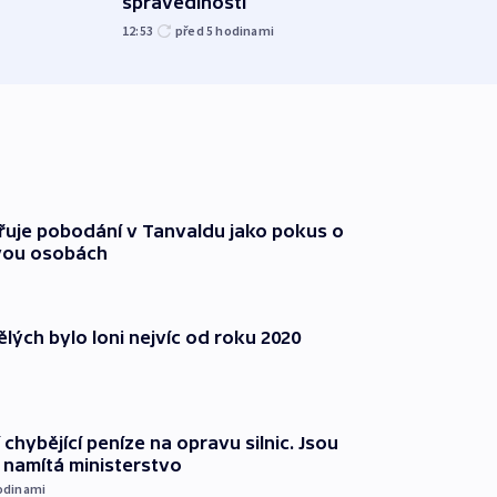
spravedlnosti
08:20
12:53
před 5
hodinami
třuje pobodání v Tanvaldu jako pokus o
vou osobách
lých bylo loni nejvíc od roku 2020
 chybějící peníze na opravu silnic. Jsou
namítá ministerstvo
odinami