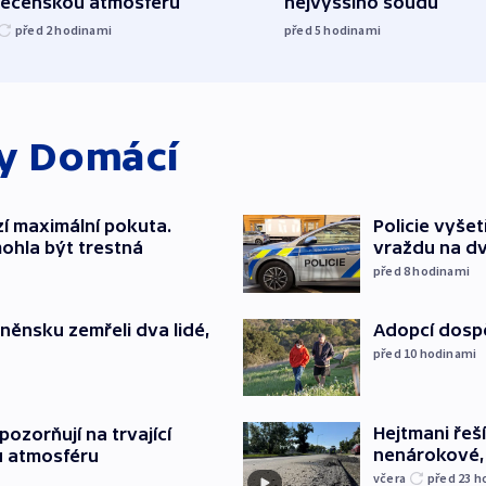
lečenskou atmosféru
nejvyššího soudu
před 2
hodinami
před 5
hodinami
ky
Domácí
í maximální pokuta.
Policie vyše
ohla být trestná
vraždu na d
před 8
hodinami
něnsku zemřeli dva lidé,
Adopcí dospě
před 10
hodinami
Hejtmani řeší
ozorňují na trvající
nenárokové, 
u atmosféru
včera
před 23
h