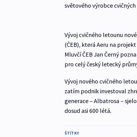
světového výrobce cvičných
Vývoj cvičného letounu nov
(ČEB), která Aeru na projekt 
Mluvčí ČEB Jan Černý pozn
pro celý český letecký průmy
Vývoj nového cvičného letoun
zatím podnik investoval zhr
generace – Albatrosa – sjelo 
dosud asi 600 létá.
ŠTÍTKY