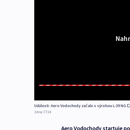
Nahr
Události: Aero Vodochody začalo s výrobou L-39 NG
Zdroj:
ČT24
Aero Vodochody startuje po