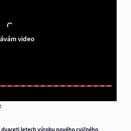
ávám video
 dvaceti letech výrobu nového cvičného