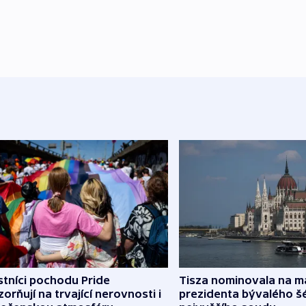
tníci pochodu Pride
Tisza nominovala na 
orňují na trvající nerovnosti i
prezidenta bývalého š