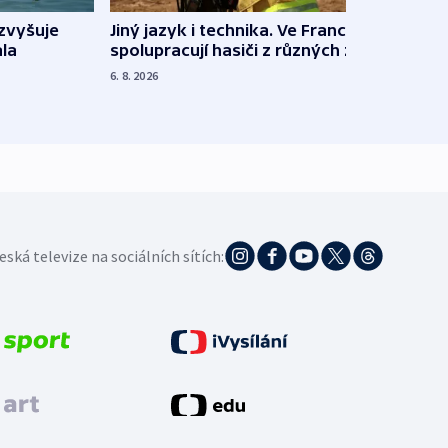
Jiný jazyk i technika. Ve Francii
zvyšuje
„Musí
spolupracují hasiči z různých zemí
la
polit
demo
6. 8. 2026
5. 8. 20
eská televize na sociálních sítích: