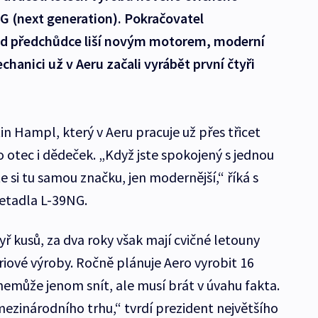
G (next generation). Pokračovatel
od předchůdce liší novým motorem, moderní
chanici už v Aeru začali vyrábět první čtyři
in Hampl, který v Aeru pracuje už přes třicet
ho otec i dědeček. „Když jste spokojený s jednou
si tu samou značku, jen modernější,“ říká s
etadla L-39NG.
ř kusů, za dva roky však mají cvičné letouny
riové výroby. Ročně plánuje Aero vyrobit 16
nemůže jenom snít, ale musí brát v úvahu fakta.
zinárodního trhu,“ tvrdí prezident největšího