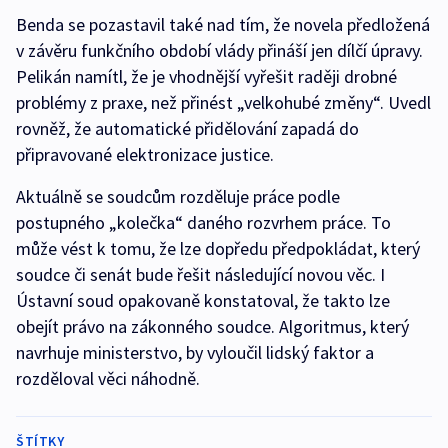
Benda se pozastavil také nad tím, že novela předložená
v závěru funkčního období vlády přináší jen dílčí úpravy.
Pelikán namítl, že je vhodnější vyřešit raději drobné
problémy z praxe, než přinést „velkohubé změny“. Uvedl
rovněž, že automatické přidělování zapadá do
připravované elektronizace justice.
Aktuálně se soudcům rozděluje práce podle
postupného „kolečka“ daného rozvrhem práce. To
může vést k tomu, že lze dopředu předpokládat, který
soudce či senát bude řešit následující novou věc. I
Ústavní soud opakovaně konstatoval, že takto lze
obejít právo na zákonného soudce. Algoritmus, který
navrhuje ministerstvo, by vyloučil lidský faktor a
rozděloval věci náhodně.
ŠTÍTKY