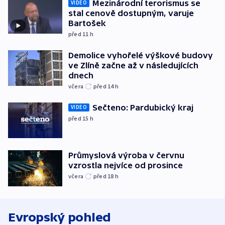
Mezinárodní terorismus se
VIDEO
stal cenově dostupným, varuje
Bartošek
před 11
h
Demolice vyhořelé výškové budovy
ve Zlíně začne až v následujících
dnech
včera
před 14
h
Sečteno: Pardubický kraj
VIDEO
před 15
h
Průmyslová výroba v červnu
vzrostla nejvíce od prosince
včera
před 18
h
Evropský pohled