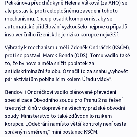
Pelikánova předchůdkyně Helena Válková (za ANO) se
ale postavila proti celoplošnému zavedení tohoto
mechanismu. Chce prosadit kompromis, aby se
automatické přidělování vyzkoušelo nejprve u případů
insolvenčního řízení, kde je riziko korupce největší.
Výhrady k mechanismu měl i Zdeněk Ondráček (KSČM),
proti se postavil Marek Benda (ODS). Tomu vadilo také
to, že by novela měla snížit poplatek za
antidiskriminační žalobu. Označil to za snahu „vyhovět
pár aktivistům pobíhajícím kolem Úřadu vlády“.
Bendovi i Ondráčkovi vadilo plánované převedení
specializace Obvodního soudu pro Prahu 2 na řešení
trestných činů v dopravě na všechny pražské obvodní
soudy. Ministerstvo to také zdůvodnilo rizikem
korupce. „Odebrání namísto větší kontroly není cesta
správným směrem,“ míní poslanec KSČM.