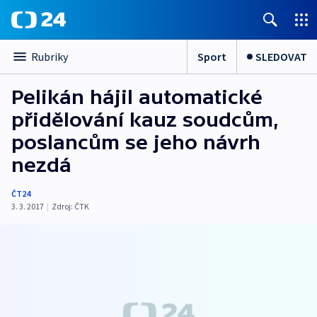
Sport
SLEDOVAT
Rubriky
Pelikán hájil automatické
přidělování kauz soudcům,
poslancům se jeho návrh
nezdá
ČT24
3. 3. 2017
|
Zdroj:
ČTK