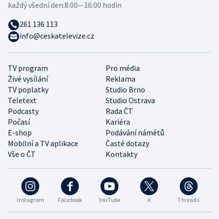
každý všední den:
8:00—16:00 hodin
261 136 113
info@ceskatelevize.cz
TV program
Pro média
Živé vysílání
Reklama
TV poplatky
Studio Brno
Teletext
Studio Ostrava
Podcasty
Rada ČT
Počasí
Kariéra
E-shop
Podávání námětů
Mobilní a TV aplikace
Časté dotazy
Vše o ČT
Kontakty
Instagram
Facebook
YouTube
X
Threads