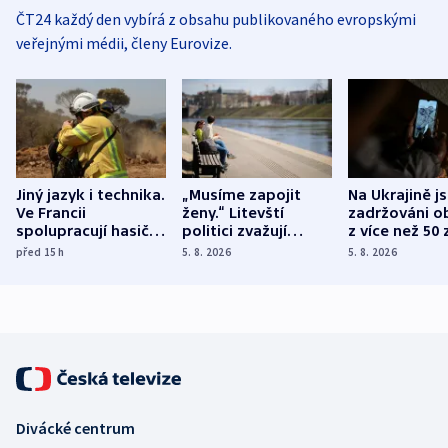
ČT24 každý den vybírá z obsahu publikovaného evropskými
veřejnými médii, členy Eurovize.
Jiný jazyk i technika.
„Musíme zapojit
Na Ukrajině j
Ve Francii
ženy.“ Litevští
zadržováni o
spolupracují hasiči z
politici zvažují
z více než 50 
různých zemí
dohodu o
Bojovali na s
před 15
h
5. 8. 2026
5. 8. 2026
demografii
Ruska
Divácké centrum