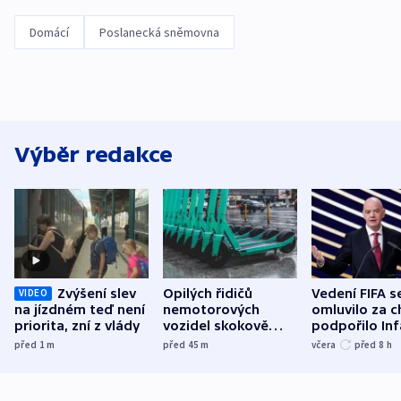
Domácí
Poslanecká sněmovna
Výběr redakce
Zvýšení slev
Opilých řidičů
Vedení FIFA s
VIDEO
na jízdném teď není
nemotorových
omluvilo za c
priorita, zní z vlády
vozidel skokově
podpořilo Inf
přibylo, nejvíc ve
UEFA trvá na
před 1
m
před 45
m
včera
před 8
h
středních Čechách
bojkotu