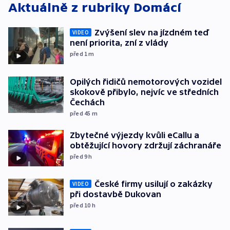
Aktuálně z rubriky
Domácí
Zvýšení slev na jízdném teď
VIDEO
není priorita, zní z vlády
před 1
m
Opilých řidičů nemotorových vozidel
skokově přibylo, nejvíc ve středních
Čechách
před 45
m
Zbytečné výjezdy kvůli eCallu a
obtěžující hovory zdržují záchranáře
před 9
h
České firmy usilují o zakázky
VIDEO
při dostavbě Dukovan
před 10
h