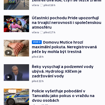
zemřeli dva lidé, čtyři se těžce zranili
včera
před 16
h
Účastníci pochodu Pride upozorňují
na trvající nerovnosti i společenskou
atmosféru
včera
před 17
h
Domovu Mutice hrozí
VIDEO
maximální pokuta. Neregistrovaná
péče by mohla být trestná
před 18
h
Řeky vysychají a podzemní vody
ubývá. Hydrolog: Klíčem je
zadržování vody
před 22
h
Policie vyšetřuje pobodání v
Tanvaldu jako pokus o vraždu na
dvou osobách