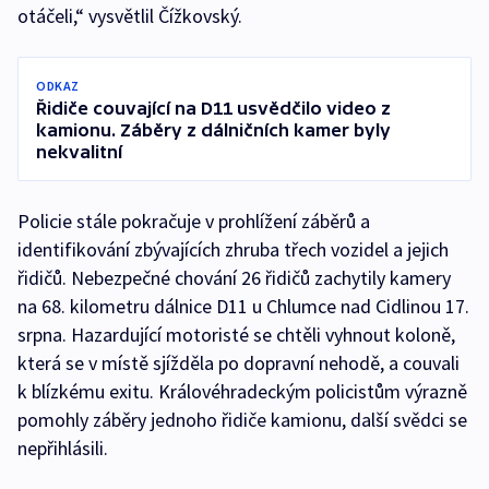
otáčeli,“ vysvětlil Čížkovský.
ODKAZ
Řidiče couvající na D11 usvědčilo video z
kamionu. Záběry z dálničních kamer byly
nekvalitní
Policie stále pokračuje v prohlížení záběrů a
identifikování zbývajících zhruba třech vozidel a jejich
řidičů. Nebezpečné chování 26 řidičů zachytily kamery
na 68. kilometru dálnice D11 u Chlumce nad Cidlinou 17.
srpna. Hazardující motoristé se chtěli vyhnout koloně,
která se v místě sjížděla po dopravní nehodě, a couvali
k blízkému exitu. Královéhradeckým policistům výrazně
pomohly záběry jednoho řidiče kamionu, další svědci se
nepřihlásili.