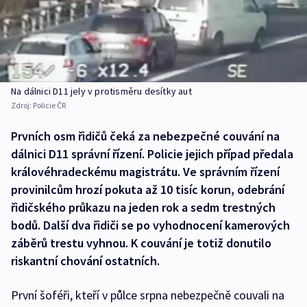
Na dálnici D11 jely v protisměru desítky aut
Zdroj:
Policie ČR
Prvních osm řidičů čeká za nebezpečné couvání na
dálnici D11 správní řízení. Policie jejich případ předala
královéhradeckému magistrátu. Ve správním řízení
provinilcům hrozí pokuta až 10 tisíc korun, odebrání
řidičského průkazu na jeden rok a sedm trestných
bodů. Další dva řidiči se po vyhodnocení kamerových
záběrů trestu vyhnou. K couvání je totiž donutilo
riskantní chování ostatních.
První šoféři, kteří v půlce srpna nebezpečně couvali na