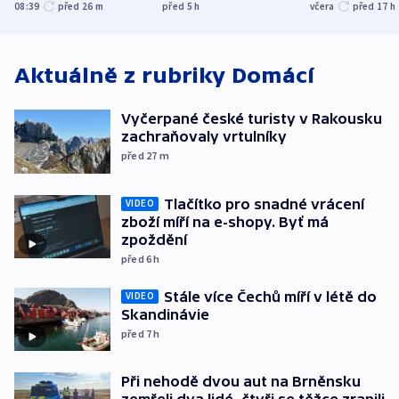
Bělgorodu
evakuovali tisíce lidí
společensko
08:39
před 26
m
před 5
h
včera
před 17
h
atmosféru
Aktuálně z rubriky
Domácí
Vyčerpané české turisty v Rakousku
zachraňovaly vrtulníky
před 27
m
Tlačítko pro snadné vrácení
VIDEO
zboží míří na e-shopy. Byť má
zpoždění
před 6
h
Stále více Čechů míří v létě do
VIDEO
Skandinávie
před 7
h
Při nehodě dvou aut na Brněnsku