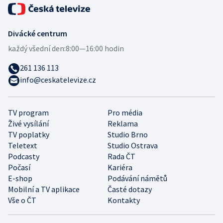
Divácké centrum
každý všední den:
8:00—16:00 hodin
261 136 113
info@ceskatelevize.cz
TV program
Pro média
Živé vysílání
Reklama
TV poplatky
Studio Brno
Teletext
Studio Ostrava
Podcasty
Rada ČT
Počasí
Kariéra
E-shop
Podávání námětů
Mobilní a TV aplikace
Časté dotazy
Vše o ČT
Kontakty