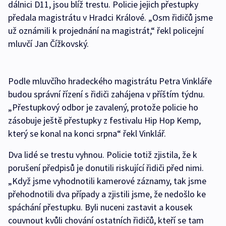
dálnici D11, jsou blíž trestu. Policie jejich přestupky
předala magistrátu v Hradci Králové. „Osm řidičů jsme
už oznámili k projednání na magistrát,“ řekl policejní
mluvčí Jan Čížkovský.
Podle mluvčího hradeckého magistrátu Petra Vinkláře
budou správní řízení s řidiči zahájena v příštím týdnu.
„Přestupkový odbor je zavalený, protože policie ho
zásobuje ještě přestupky z festivalu Hip Hop Kemp,
který se konal na konci srpna“ řekl Vinklář.
Dva lidé se trestu vyhnou. Policie totiž zjistila, že k
porušení předpisů je donutili riskující řidiči před nimi.
„Když jsme vyhodnotili kamerové záznamy, tak jsme
přehodnotili dva případy a zjistili jsme, že nedošlo ke
spáchání přestupku. Byli nuceni zastavit a kousek
couvnout kvůli chování ostatních řidičů, kteří se tam