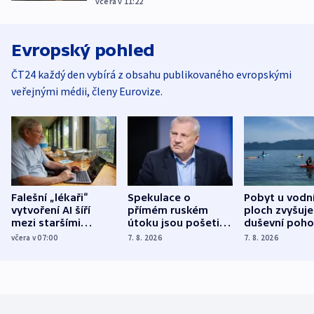
včera v 11:22
Evropský pohled
ČT24 každý den vybírá z obsahu publikovaného evropskými
veřejnými médii, členy Eurovize.
Falešní „lékaři“
Spekulace o
Pobyt u vodn
vytvoření AI šíří
přímém ruském
ploch zvyšuje
mezi staršími
útoku jsou pošetilé,
duševní poho
Poláky nebezpečné
míní estonský
ukázala
včera v 07:00
7. 8. 2026
7. 8. 2026
zdravotní rady
bezpečnostní
mezinárodní 
expert