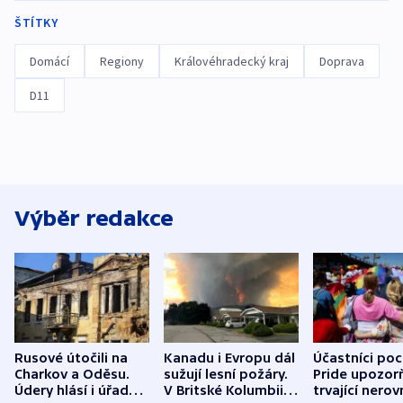
ŠTÍTKY
Domácí
Regiony
Královéhradecký kraj
Doprava
D11
Výběr redakce
Rusové útočili na
Kanadu i Evropu dál
Účastníci po
Charkov a Oděsu.
sužují lesní požáry.
Pride upozorň
Údery hlásí i úřady v
V Britské Kolumbii
trvající nerov