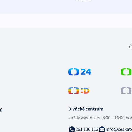
Č
Divácké centrum
ů
každý všední den:
8:00—16:00 ho
261 136 113
info@ceskate