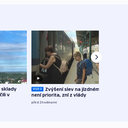
 sklady
Opil
Zvýšení slev na jízdném teď
VIDEO
ili v
vozid
není priorita, zní z vlády
stře
před 2
hodinami
před 3