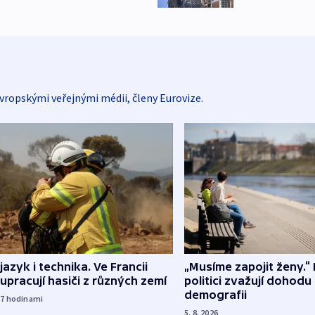
vropskými veřejnými médii, členy Eurovize.
 jazyk i technika. Ve Francii
„Musíme zapojit ženy.“ 
upracují hasiči z různých zemí
politici zvažují dohodu
demografii
17
hodinami
5. 8. 2026