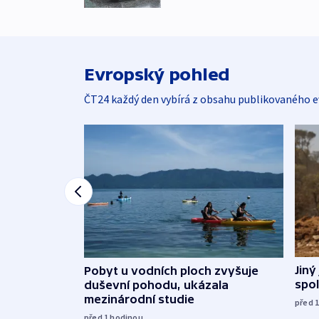
Evropský pohled
ČT24 každý den vybírá z obsahu publikovaného e
Jiný
Pobyt u vodních ploch zvyšuje
spol
duševní pohodu, ukázala
mezinárodní studie
před 
před 1
hodinou