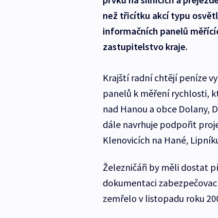
než třicítku akcí typu osvě
informačních panelů měřící
zastupitelstvo kraje.
Krajští radní chtějí peníze 
panelů k měření rychlosti, 
nad Hanou a obce Dolany, Do
dále navrhuje podpořit proj
Klenovicích na Hané, Lipník
Železničáři by měli dostat 
dokumentaci zabezpečovacíh
zemřelo v listopadu roku 200