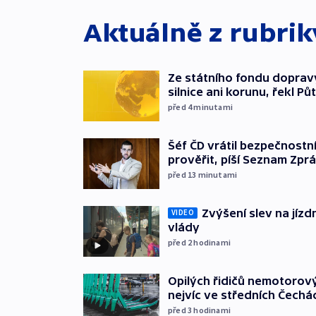
Aktuálně z rubri
Ze státního fondu doprav
silnice ani korunu, řekl Pů
před 4
minutami
Šéf ČD vrátil bezpečnostn
prověřit, píší Seznam Zpr
před 13
minutami
Zvýšení slev na jízdn
VIDEO
vlády
před 2
hodinami
Opilých řidičů nemotorový
nejvíc ve středních Čechá
před 3
hodinami