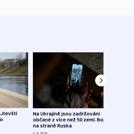
Litevští
Na Ukrajině jsou zadržováni
Španě
 o
občané z více než 50 zemí. Bojovali
dosta
na straně Ruska
4. 8. 20
5. 8. 2026