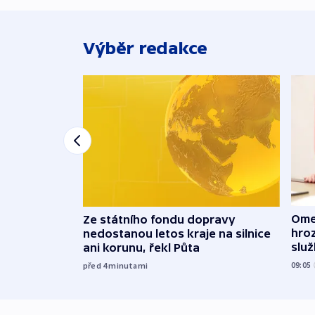
Výběr redakce
Ome
Ze státního fondu dopravy
hroz
nedostanou letos kraje na silnice
slu
ani korunu, řekl Půta
09:05
před 4
minutami