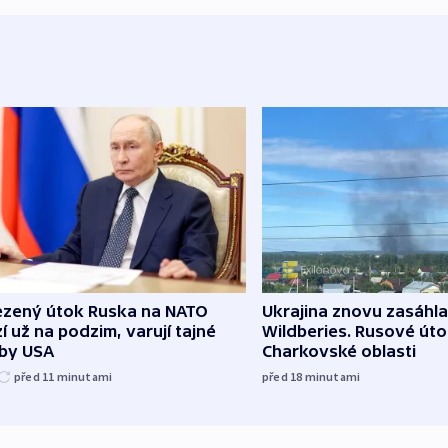
zený útok Ruska na NATO
Ukrajina znovu zasáhla
í už na podzim, varují tajné
Wildberies. Rusové útoč
žby USA
Charkovské oblasti
před 11
minutami
před 18
minutami