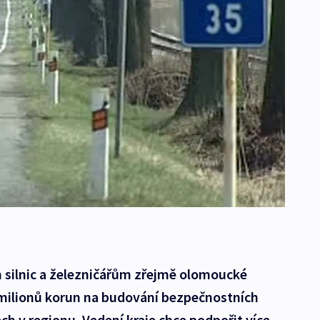
silnic a železničářům zřejmě olomoucké
milionů korun na budování bezpečnostních
ech v regionu. Vedení kraje chce podpořit více