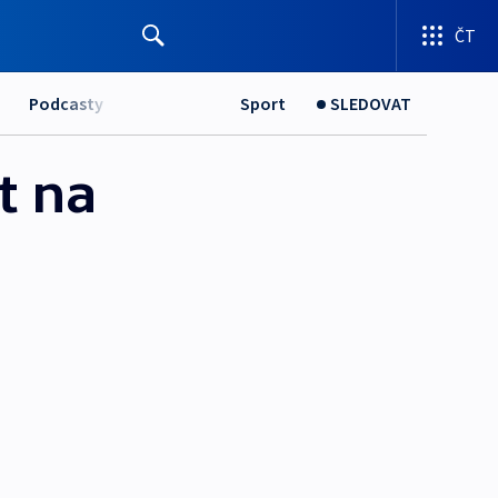
ČT
Podcasty
Sport
SLEDOVAT
t na