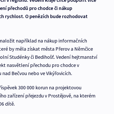
tlení přechodů pro chodce či nákup
ch rychlost. O penězích bude rozhodovat
vynaložit například na nákup informačních
které by měla získat města Přerov a Němčice
lní Studénky či Bedihošť. Vedení hejtmanství
ekt nasvětlení přechodu pro chodce v
u nad Bečvou nebo ve Vikýřovicích.
příspěvek 300 000 korun na projektovou
o zařízení přejezdu v Prostějově, na kterém
6 dítě.