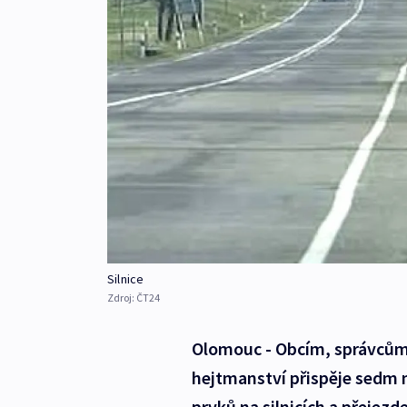
Silnice
Zdroj:
ČT24
Olomouc - Obcím, správcům 
hejtmanství přispěje sedm 
prvků na silnicích a přejezd