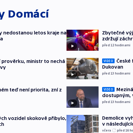
ky
Domácí
y nedostanou letos kraje na
Zbytečné výj
ta
zdržují zách
před 12
hodinami
České 
í prověrku, ministr to nechá
VIDEO
Dukovan
ávy
před 13
hodinami
Meziná
ém teď není priorita, zní z
VIDEO
dostupným, 
před 13
hodinami
Demolice vyh
ch vozidel skokově přibylo,
v následujíc
ch
včera
před 16
h