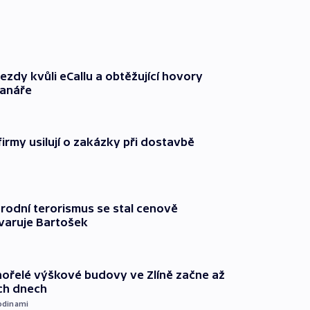
ezdy kvůli eCallu a obtěžující hovory
ranáře
firmy usilují o zakázky při dostavbě
rodní terorismus se stal cenově
varuje Bartošek
ořelé výškové budovy ve Zlíně začne až
ích dnech
odinami