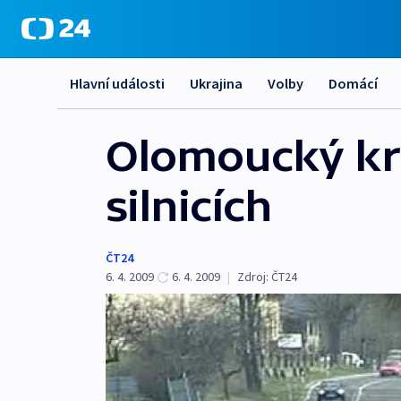
Hlavní události
Ukrajina
Volby
Domácí
Olomoucký kra
silnicích
ČT24
6. 4. 2009
6. 4. 2009
|
Zdroj:
ČT24