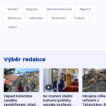
Domácí
Regiony
Jihomoravský kraj
Migrace
Německo
Rakousko
Slovensko
Podivín
Celníci
Výběr redakce
Západ Kolumbie
Ke stažení vládní
Ukrajina cílila
zasáhlo
kulturní politiky
rafinerii v
zemětřesení, úřady
vyzvaly profesní
Tatarstánu, 