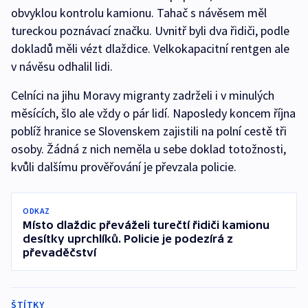
obvyklou kontrolu kamionu. Tahač s návěsem měl
tureckou poznávací značku. Uvnitř byli dva řidiči, podle
dokladů měli vézt dlaždice. Velkokapacitní rentgen ale
v návěsu odhalil lidi.
Celníci na jihu Moravy migranty zadrželi i v minulých
měsících, šlo ale vždy o pár lidí. Naposledy koncem října
poblíž hranice se Slovenskem zajistili na polní cestě tři
osoby. Žádná z nich neměla u sebe doklad totožnosti,
kvůli dalšímu prověřování je převzala policie.
ODKAZ
Místo dlaždic převáželi turečtí řidiči kamionu
desítky uprchlíků. Policie je podezírá z
převaděčství
ŠTÍTKY