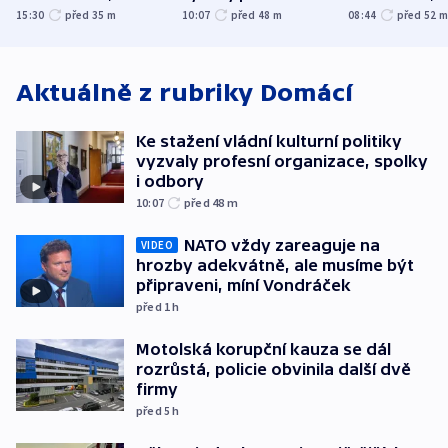
hlásí přes sto obětí
organizace, spolky i
útočilo na mě
15:30
před 35
m
10:07
před 48
m
08:44
před 52
odbory
benzinky či s
WHO
Aktuálně z rubriky
Domácí
Ke stažení vládní kulturní politiky
vyzvaly profesní organizace, spolky
i odbory
10:07
před 48
m
NATO vždy zareaguje na
VIDEO
hrozby adekvátně, ale musíme být
připraveni, míní Vondráček
před 1
h
Motolská korupční kauza se dál
rozrůstá, policie obvinila další dvě
firmy
před 5
h