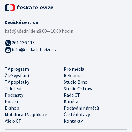
Divácké centrum
každý všední den:
8:00—16:00 hodin
261 136 113
info@ceskatelevize.cz
TV program
Pro média
Živé vysílání
Reklama
TV poplatky
Studio Brno
Teletext
Studio Ostrava
Podcasty
Rada ČT
Počasí
Kariéra
E-shop
Podávání námětů
Mobilní a TV aplikace
Časté dotazy
Vše o ČT
Kontakty