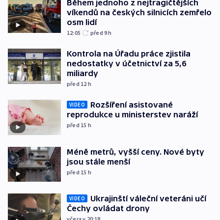
Během jednoho z nejtragičtějších
víkendů na českých silnicích zemřelo
osm lidí
12:05
před 9
h
Kontrola na Úřadu práce zjistila
nedostatky v účetnictví za 5,6
miliardy
před 12
h
Rozšíření asistované
VIDEO
reprodukce u ministerstev naráží
před 15
h
Méně metrů, vyšší ceny. Nové byty
jsou stále menší
před 15
h
Ukrajinští váleční veteráni učí
VIDEO
Čechy ovládat drony
včera v 20:18