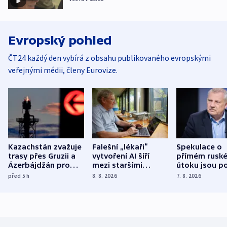
Evropský pohled
ČT24 každý den vybírá z obsahu publikovaného evropskými
veřejnými médii, členy Eurovize.
Kazachstán zvažuje
Falešní „lékaři“
Spekulace o
trasy přes Gruzii a
vytvoření AI šíří
přímém rusk
Ázerbájdžán pro
mezi staršími
útoku jsou po
vývoz ropy do
Poláky nebezpečné
míní estonsk
před 5
h
8. 8. 2026
7. 8. 2026
Evropy
zdravotní rady
bezpečnostn
expert