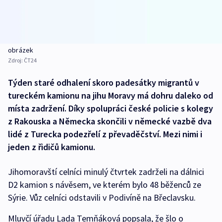
obrázek
Zdroj:
ČT24
Týden staré odhalení skoro padesátky migrantů v
tureckém kamionu na jihu Moravy má dohru daleko od
místa zadržení. Díky spolupráci české policie s kolegy
z Rakouska a Německa skončili v německé vazbě dva
lidé z Turecka podezřelí z převaděčství. Mezi nimi i
jeden z řidičů kamionu.
Jihomoravští celníci minulý čtvrtek zadrželi na dálnici
D2 kamion s návěsem, ve kterém bylo 48 běženců ze
Sýrie. Vůz celníci odstavili v Podivíně na Břeclavsku.
Mluvčí úřadu Lada Temňáková popsala, že šlo o