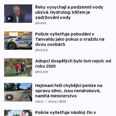
Řeky vysychají a podzemní vody
ubývá. Hydrolog: Klíčem je
zadržování vody
před 6
h
Policie vyšetřuje pobodání v
Tanvaldu jako pokus o vraždu na
dvou osobách
před 11
h
Adopcí dospělých bylo loni nejvíc od
roku 2020
před 12
h
Hejtmani řeší chybějící peníze na
opravu silnic. Jsou nenárokové,
namítá ministerstvo
včera
včera v 20:59
Policie vyšetřuje násilný čin v