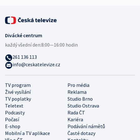
Divácké centrum
každý všední den:
8:00—16:00 hodin
261 136 113
info@ceskatelevize.cz
TV program
Pro média
Živé vysílání
Reklama
TV poplatky
Studio Brno
Teletext
Studio Ostrava
Podcasty
Rada ČT
Počasí
Kariéra
E-shop
Podávání námětů
Mobilní a TV aplikace
Časté dotazy