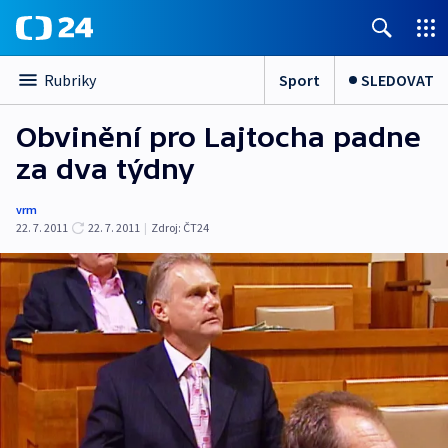
Sport
SLEDOVAT
Rubriky
Obvinění pro Lajtocha padne
za dva týdny
vrm
22. 7. 2011
22. 7. 2011
|
Zdroj:
ČT24