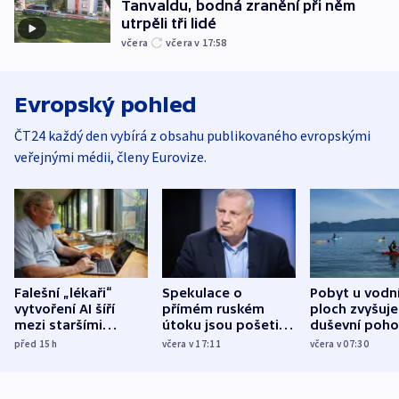
Tanvaldu, bodná zranění při něm
utrpěli tři lidé
včera
včera v 17:58
Evropský pohled
ČT24 každý den vybírá z obsahu publikovaného evropskými
veřejnými médii, členy Eurovize.
Falešní „lékaři“
Spekulace o
Pobyt u vodn
vytvoření AI šíří
přímém ruském
ploch zvyšuje
mezi staršími
útoku jsou pošetilé,
duševní poho
Poláky nebezpečné
míní estonský
ukázala
před 15
h
včera v 17:11
včera v 07:30
zdravotní rady
bezpečnostní
mezinárodní 
expert