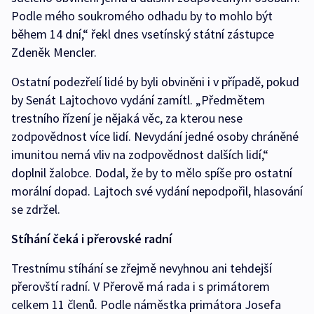
Podle mého soukromého odhadu by to mohlo být
během 14 dní,“ řekl dnes vsetínský státní zástupce
Zdeněk Mencler.
Ostatní podezřelí lidé by byli obviněni i v případě, pokud
by Senát Lajtochovo vydání zamítl. „Předmětem
trestního řízení je nějaká věc, za kterou nese
zodpovědnost více lidí. Nevydání jedné osoby chráněné
imunitou nemá vliv na zodpovědnost dalších lidí,“
doplnil žalobce. Dodal, že by to mělo spíše pro ostatní
morální dopad. Lajtoch své vydání nepodpořil, hlasování
se zdržel.
Stíhání čeká i přerovské radní
Trestnímu stíhání se zřejmě nevyhnou ani tehdejší
přerovští radní. V Přerově má rada i s primátorem
celkem 11 členů. Podle náměstka primátora Josefa