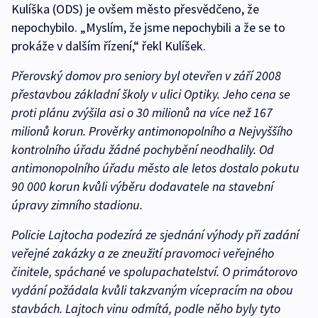
Kulíška (ODS) je ovšem město přesvědčeno, že
nepochybilo. „Myslím, že jsme nepochybili a že se to
prokáže v dalším řízení,“ řekl Kulíšek.
Přerovský domov pro seniory byl otevřen v září 2008
přestavbou základní školy v ulici Optiky. Jeho cena se
proti plánu zvýšila asi o 30 milionů na více než 167
milionů korun. Prověrky antimonopolního a Nejvyššího
kontrolního úřadu žádné pochybění neodhalily. Od
antimonopolního úřadu město ale letos dostalo pokutu
90 000 korun kvůli výběru dodavatele na stavební
úpravy zimního stadionu.
Policie Lajtocha podezírá ze sjednání výhody při zadání
veřejné zakázky a ze zneužití pravomoci veřejného
činitele, spáchané ve spolupachatelství. O primátorovo
vydání požádala kvůli takzvaným vícepracím na obou
stavbách. Lajtoch vinu odmítá, podle něho byly tyto