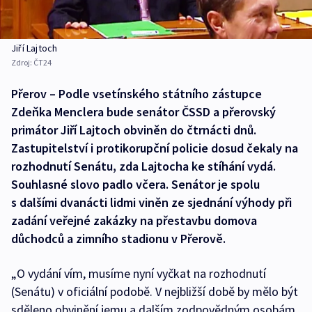
Jiří Lajtoch
Zdroj:
ČT24
Přerov – Podle vsetínského státního zástupce
Zdeňka Menclera bude senátor ČSSD a přerovský
primátor Jiří Lajtoch obviněn do čtrnácti dnů.
Zastupitelství i protikorupční policie dosud čekaly na
rozhodnutí Senátu, zda Lajtocha ke stíhání vydá.
Souhlasné slovo padlo včera. Senátor je spolu
s dalšími dvanácti lidmi viněn ze sjednání výhody při
zadání veřejné zakázky na přestavbu domova
důchodců a zimního stadionu v Přerově.
„O vydání vím, musíme nyní vyčkat na rozhodnutí
(Senátu) v oficiální podobě. V nejbližší době by mělo být
sděleno obvinění jemu a dalším zodpovědným osobám.