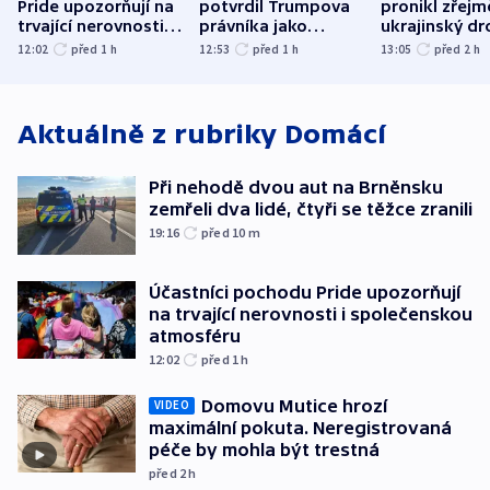
Pride upozorňují na
potvrdil Trumpova
pronikl zřejm
trvající nerovnosti i
právníka jako
ukrajinský dr
společenskou
ministra
explodoval k
12:02
před 1
h
12:53
před 1
h
13:05
před 2
h
atmosféru
spravedlnosti
od plynovod
Aktuálně z rubriky
Domácí
Při nehodě dvou aut na Brněnsku
zemřeli dva lidé, čtyři se těžce zranili
19:16
před 10
m
Účastníci pochodu Pride upozorňují
na trvající nerovnosti i společenskou
atmosféru
12:02
před 1
h
Domovu Mutice hrozí
VIDEO
maximální pokuta. Neregistrovaná
péče by mohla být trestná
před 2
h