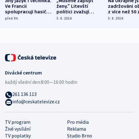
Jiný jazyk i technika.
„Musíme zapojit
Na Ukrajině j
Ve Francii
ženy.“ Litevští
zadržováni o
spolupracují hasiči z
politici zvažují
z více než 50 
různých zemí
dohodu o
Bojovali na s
před 9
h
5. 8. 2026
5. 8. 2026
demografii
Ruska
Divácké centrum
každý všední den:
8:00—16:00 hodin
261 136 113
info@ceskatelevize.cz
TV program
Pro média
Živé vysílání
Reklama
TV poplatky
Studio Brno