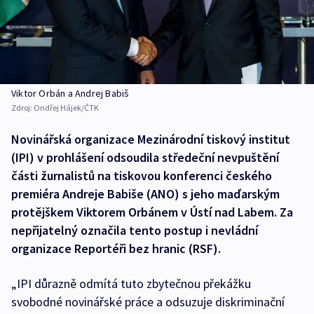
Viktor Orbán a Andrej Babiš
Zdroj:
Ondřej Hájek/ČTK
Novinářská organizace Mezinárodní tiskový institut
(IPI) v prohlášení odsoudila středeční nevpuštění
části žurnalistů na tiskovou konferenci českého
premiéra Andreje Babiše (ANO) s jeho maďarským
protějškem Viktorem Orbánem v Ústí nad Labem. Za
nepřijatelný označila tento postup i nevládní
organizace Reportéři bez hranic (RSF).
„IPI důrazně odmítá tuto zbytečnou překážku
svobodné novinářské práce a odsuzuje diskriminační