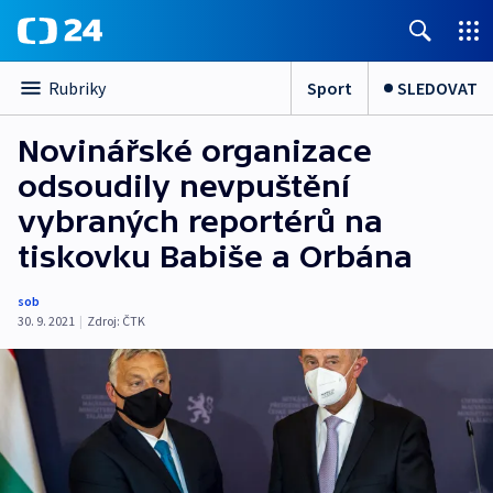
Sport
SLEDOVAT
Rubriky
Novinářské organizace
odsoudily nevpuštění
vybraných reportérů na
tiskovku Babiše a Orbána
sob
30. 9. 2021
|
Zdroj:
ČTK