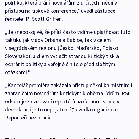
politiku, která brání novinářům z určitých médií v
přístupu na tiskové konference,“ uvedl zástupce
ředitele IPI Scott Griffen.
„Je znepokojivé, že příliš často vidíme uplatňovat tuto
taktiku jak vlády Orbána a Babiše, tak v celém
visegrádském regionu (Česko, Maďarsko, Polsko,
Slovensko), s cílem vytlačit stranou kritický tisk a
ochránit politiky a veřejné činitele před složitými
otázkami.“
„Kancelář premiéra zakázala přístup několika místním i
zahraničním novinářům kritickým k oběma lídrům. RSF
odsuzuje zařazování reportérů na černou listinu, v
demokracii je to nepřijatelné,“ uvedla organizace
Reportéři bez hranic.