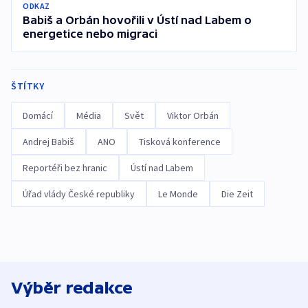
ODKAZ
Babiš a Orbán hovořili v Ústí nad Labem o
energetice nebo migraci
ŠTÍTKY
Domácí
Média
Svět
Viktor Orbán
Andrej Babiš
ANO
Tisková konference
Reportéři bez hranic
Ústí nad Labem
Úřad vlády České republiky
Le Monde
Die Zeit
Výběr redakce