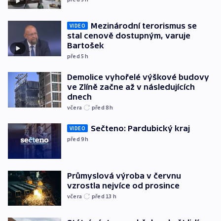
Mezinárodní terorismus se
VIDEO
stal cenově dostupným, varuje
Bartošek
před 5
h
Demolice vyhořelé výškové budovy
ve Zlíně začne až v následujících
dnech
včera
před 8
h
Sečteno: Pardubický kraj
VIDEO
před 9
h
Průmyslová výroba v červnu
vzrostla nejvíce od prosince
včera
před 13
h