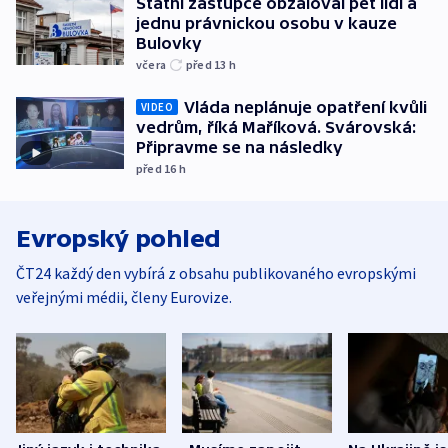
Státní zástupce obžaloval pět lidí a
jednu právnickou osobu v kauze
Bulovky
včera
před 13
h
Vláda neplánuje opatření kvůli
VIDEO
vedrům, říká Maříková. Svárovská:
Připravme se na následky
před 16
h
Evropský pohled
ČT24 každý den vybírá z obsahu publikovaného evropskými
veřejnými médii, členy Eurovize.