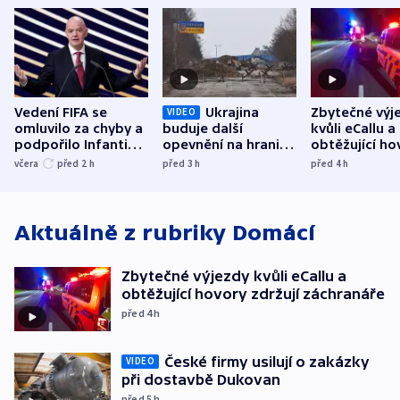
Vedení FIFA se
Ukrajina
Zbytečné výj
VIDEO
omluvilo za chyby a
buduje další
kvůli eCallu a
podpořilo Infantina.
opevnění na hranici
obtěžující ho
UEFA trvá na
s Běloruskem
zdržují záchr
včera
před 2
h
před 3
h
před 4
h
bojkotu
Aktuálně z rubriky
Domácí
Zbytečné výjezdy kvůli eCallu a
obtěžující hovory zdržují záchranáře
před 4
h
České firmy usilují o zakázky
VIDEO
při dostavbě Dukovan
před 5
h