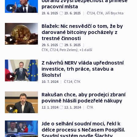
obranu zvýší bezpečnost a přinese
pracovní místa
23. 6. 2025
23. 6. 2025
|
ČT24
,
ČTK
,
Jiří Brychta
Blažek: Nic nesvědčí o tom, že by
darované bitcoiny pocházely z
trestné činnosti
29. 5. 2025
29. 5. 2025
|
ČTK
,
ČT24
,
Petr Zelený
, +1 další
Z návrhů NERV vláda upřednostní
investice, trh práce, stavbu a
školství
10. 7. 2024
|
ČT24
,
ČTK
Rakušan chce, aby prodejci zbraní
povinně hlásili podezřelé nákupy
12. 1. 2024
12. 1. 2024
|
ČTK
Jde o selhání soudní moci, řekl k
délce procesu s Nečasem Pospíšil.
Soudní systém podle Šlachty