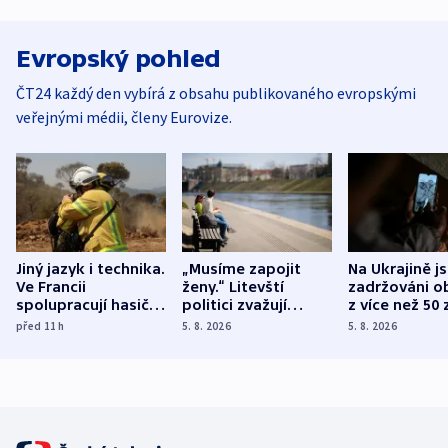
Evropský pohled
ČT24 každý den vybírá z obsahu publikovaného evropskými
veřejnými médii, členy Eurovize.
Jiný jazyk i technika.
„Musíme zapojit
Na Ukrajině j
Ve Francii
ženy.“ Litevští
zadržováni o
spolupracují hasiči z
politici zvažují
z více než 50 
různých zemí
dohodu o
Bojovali na s
před 11
h
5. 8. 2026
5. 8. 2026
demografii
Ruska