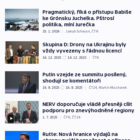
Pragmatický, říká o přístupu Babiše
ke Grónsku Juchelka. Pštrosí
politika, míní Jurečka
25. 1. 2026
|
Jakub Schwan
,
ČTK
Skupina D: Drony na Ukrajinu byly
vždy vyvezeny s řádnou licencí
16. 12. 2025
16. 12. 2025
|
ČTK
Putin vzejde ze summitu posílený,
shodují se komentátoři
16. 8. 2025
16. 8. 2025
|
ČT24
,
Martin Machorek
NERV doporučuje vládě přesněji cílit
podporu pro znevýhodněné regiony
1. 7. 2025
|
ČTK
,
ČT24
Rutte: Nová hranice výdajů na