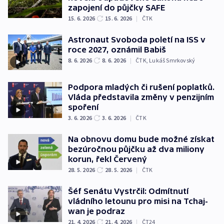
zapojení do půjčky SAFE
15. 6. 2026
15. 6. 2026
|
ČTK
Astronaut Svoboda poletí na ISS v
roce 2027, oznámil Babiš
8. 6. 2026
8. 6. 2026
|
ČTK
,
Lukáš Smrkovský
Podpora mladých či rušení poplatků.
Vláda představila změny v penzijním
spoření
3. 6. 2026
3. 6. 2026
|
ČTK
Na obnovu domu bude možné získat
bezúročnou půjčku až dva miliony
korun, řekl Červený
28. 5. 2026
28. 5. 2026
|
ČTK
Šéf Senátu Vystrčil: Odmítnutí
vládního letounu pro misi na Tchaj-
wan je podraz
21. 4. 2026
21. 4. 2026
|
ČT24