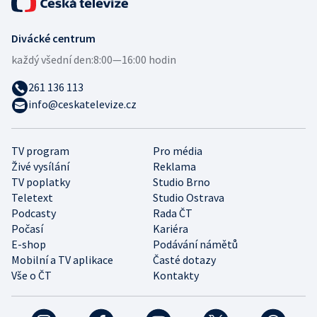
Divácké centrum
každý všední den:
8:00—16:00 hodin
261 136 113
info@ceskatelevize.cz
TV program
Pro média
Živé vysílání
Reklama
TV poplatky
Studio Brno
Teletext
Studio Ostrava
Podcasty
Rada ČT
Počasí
Kariéra
E-shop
Podávání námětů
Mobilní a TV aplikace
Časté dotazy
Vše o ČT
Kontakty